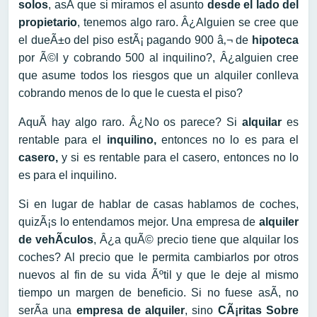
solos
, asÃ­ que si miramos el asunto
desde el lado del
propietario
, tenemos algo raro. Â¿Alguien se cree que
el dueÃ±o del piso estÃ¡ pagando 900 â‚¬ de
hipoteca
por Ã©l y cobrando 500 al inquilino?, Â¿alguien cree
que asume todos los riesgos que un alquiler conlleva
cobrando menos de lo que le cuesta el piso?
AquÃ­ hay algo raro. Â¿No os parece? Si
alquilar
es
rentable para el
inquilino,
entonces no lo es para el
casero,
y si es rentable para el casero, entonces no lo
es para el inquilino.
Si en lugar de hablar de casas hablamos de coches,
quizÃ¡s lo entendamos mejor. Una empresa de
alquiler
de vehÃ­culos
, Â¿a quÃ© precio tiene que alquilar los
coches? Al precio que le permita cambiarlos por otros
nuevos al fin de su vida Ãºtil y que le deje al mismo
tiempo un margen de beneficio. Si no fuese asÃ­, no
serÃ­a una
empresa de alquiler
, sino
CÃ¡ritas Sobre