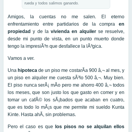
rueda y todos salimos ganando.
Amigos, la cuentas no me salen. El eterno
enfrentamiento entre partidarios de la compra
en
propiedad
y de la
vivienda en alquiler
se resuelve,
desde mi punto de vista, en un punto muerto donde
tengo la impresiÃ³n que desfallece la lÃ³gica.
Vamos a ver.
Una
hipoteca
de un piso me costarÃ­a 900 â‚¬ al mes, y
un piso en alquiler me cuesta sÃ³lo 500 â‚¬. Muy bien.
El piso nunca serÃ¡ mÃ­o pero me ahorro 400 â‚¬ todos
los meses, que son justo los que gasto en comer y en
tomar un cafÃ© los sÃ¡bados que acaban en cuatro,
que es todo lo mÃ¡s que me permite mi sueldo Kunta
Kinte. Hasta ahÃ­, sin problemas.
Pero el caso es que
los pisos no se alquilan ellos