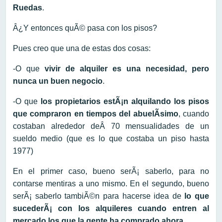
Ruedas
.
Â¿Y entonces quÃ© pasa con los pisos?
Pues creo que una de estas dos cosas:
-O que
vivir de alquiler es una necesidad, pero
nunca un buen negocio
.
-O que
los propietarios estÃ¡n alquilando los pisos
que compraron en tiempos del abuelÃ­simo
, cuando
costaban alrededor deÂ 70 mensualidades de un
sueldo medio (que es lo que costaba un piso hasta
1977)
En el primer caso, bueno serÃ¡ saberlo, para no
contarse mentiras a uno mismo. En el segundo, bueno
serÃ¡ saberlo tambiÃ©n para hacerse idea de
lo que
sucederÃ¡ con los alquileres cuando entren al
mercado los que la gente ha comprado ahora
.