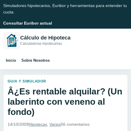
Simuladores hipotecarios, Euribor y herramientas para entender tu
cuota.
Consultar Euribor actual
Cálculo de Hipoteca
Calculadoras hipotecarias
Inicio
Sobre Nosotros
GUIA Y SIMULADOR
Â¿Es rentable alquilar? (Un
laberinto con veneno al
fondo)
14/10/2009
Hipotecas
,
Varios
56 comentarios