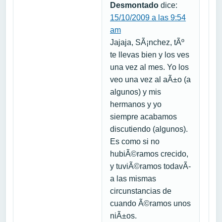
Desmontado
dice:
15/10/2009 a las 9:54
am
Jajaja, SÃ¡nchez, tÃº
te llevas bien y los ves
una vez al mes. Yo los
veo una vez al aÃ±o (a
algunos) y mis
hermanos y yo
siempre acabamos
discutiendo (algunos).
Es como si no
hubiÃ©ramos crecido,
y tuviÃ©ramos todavÃ­
a las mismas
circunstancias de
cuando Ã©ramos unos
niÃ±os.