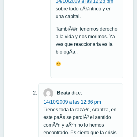
14/10/2009 a las 12:23 pm
sobre todo cÃ©ntrico y en
una capital.
TambiÃ©n tenemos derecho
a la vida y nos morimos. Ya
ves que reaccionaria es la
biologÃ­a..
Beata
dice:
14/10/2009 a las 12:36 pm
Tienes toda la razÃ³n, Arantza, en
este paÃ­s se perdiÃ³ el sentido
comÃºn y aÃºn no lo hemos
encontrado. Es cierto que la crisis