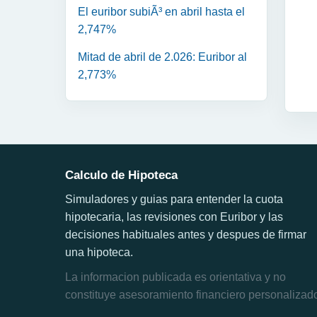
El euribor subiÃ³ en abril hasta el
2,747%
Mitad de abril de 2.026: Euribor al
2,773%
Calculo de Hipoteca
Simuladores y guias para entender la cuota
hipotecaria, las revisiones con Euribor y las
decisiones habituales antes y despues de firmar
una hipoteca.
La informacion publicada es orientativa y no
constituye asesoramiento financiero personalizad