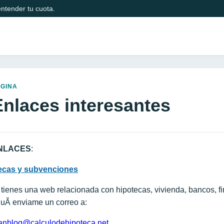
ntender tu cuota.
AGINA
Enlaces interesantes
NLACES
:
ecas y subvenciones
 tienes una web relacionada con hipotecas, vivienda, bancos, f
uÃ­ enviame un correo a:
anblog@calculodehipoteca.net