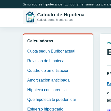
Simuladores hipotecarios, Euribor y herramientas para e
Cálculo de Hipoteca
Calculadoras hipotecarias
Calculadoras
P
Cuota segun Euribor actual
Revision de hipoteca
Cuadro de amortizacion
E
Amortizacion anticipada
B
Hipoteca con carencia
Si
Que hipoteca te pueden dar
aq
Esfuerzo hipotecario
ju