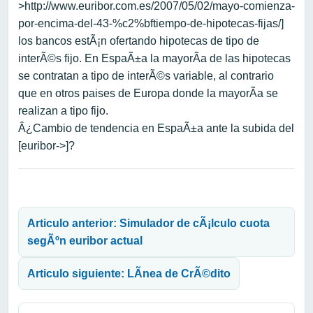
>http://www.euribor.com.es/2007/05/02/mayo-comienza-
por-encima-del-43-%c2%bftiempo-de-hipotecas-fijas/]
los bancos estÃ¡n ofertando hipotecas de tipo de
interÃ©s fijo. En EspaÃ±a la mayorÃ­a de las hipotecas
se contratan a tipo de interÃ©s variable, al contrario
que en otros paises de Europa donde la mayorÃ­a se
realizan a tipo fijo.
Â¿Cambio de tendencia en EspaÃ±a ante la subida del
[euribor->]?
Navegación de entradas
Articulo anterior: Simulador de cÃ¡lculo cuota
segÃºn euribor actual
Articulo siguiente: LÃ­nea de CrÃ©dito