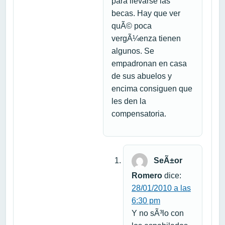
para llevarse las
becas. Hay que ver
quÃ© poca
vergÃ¼enza tienen
algunos. Se
empadronan en casa
de sus abuelos y
encima consiguen que
les den la
compensatoria.
SeÃ±or
Romero
dice:
28/01/2010 a las
6:30 pm
Y no sÃ³lo con