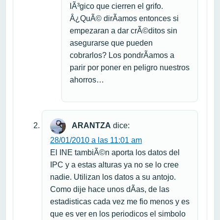
lÃ³gico que cierren el grifo.
Â¿QuÃ© dirÃ­amos entonces si
empezaran a dar crÃ©ditos sin
asegurarse que pueden
cobrarlos? Los pondrÃ­amos a
parir por poner en peligro nuestros
ahorros…
ARANTZA
dice:
28/01/2010 a las 11:01 am
El INE tambiÃ©n aporta los datos del
IPC y a estas alturas ya no se lo cree
nadie. Utilizan los datos a su antojo.
Como dije hace unos dÃ­as, de las
estadisticas cada vez me fio menos y es
que es ver en los periodicos el simbolo