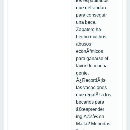
los espabilados
que defraudan
para conseguir
una beca.
Zapatero ha
hecho muchos
abusos
econÃ³micos
para ganarse el
favor de mucha
gente.
Â¿RecordÃ¡is
las vacaciones
que regalÃ³ a los
becarios para
â€œaprender
inglÃ©sâ€ en
Malta? Menudas