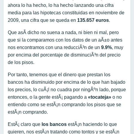
ahora lo ha hecho, lo ha hecho lanzando una cifra
media para las hipotecas constituidas en noviembre de
2009, una cifra que se queda en
135.657 euros
.
Que asÃ­ dicho no suena a nada, ni bien ni mal, pero
que si la comparamos con los datos de un aÃ±o antes
nos encontramos con una reducciÃ³n de un
9.9%
, muy
por encima del porcentaje de disminuciÃ³n del precio
de los pisos.
Por tanto, tenemos que el dinero que prestan los
bancos ha disminuido por encima de lo que han bajado
los precios, lo cuÃ¡l no cuadra por ningÃºn lado, porque
entonces, o la gente estÃ¡ pagando a
«tocateja»
o no
entiendo como se estÃ¡n comprando los pisos que se
estÃ¡n comprando.
EstÃ¡ claro que
los bancos
estÃ¡n haciendo lo que
quieren, nos estÃ¡n tratando como tontos y se estÃ¡n