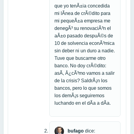
que yo tenÃ±ia concedida
mi lÃ­nea de crÃ©dito para
mi pequeÃ±a empresa me
denegÃ³ su renovaciÃ³n el
aÃ±o pasado despuÃ©s de
10 de solvencia econÃ³mica
sin deber ni un duro a nadie.
Tuve que buscarme otro
banco. No doy crÃ©dito:
asÃ­, Â¿cÃ³mo vamos a salir
de la crisis? SaldrÃ¡n los
bancos, pero lo que somos
los demÃ¡s seguiremos
luchando en el dÃ­a a dÃ­a.
bufago
dice: