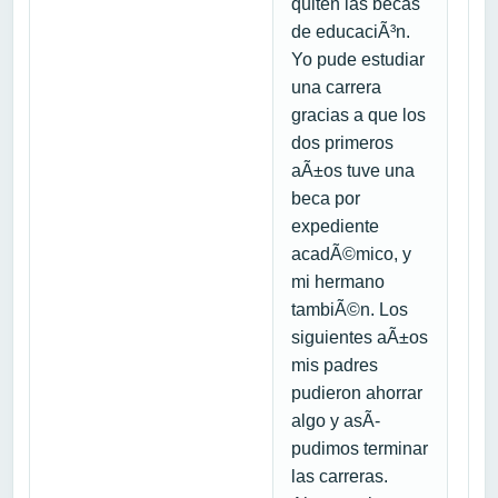
quiten las becas
de educaciÃ³n.
Yo pude estudiar
una carrera
gracias a que los
dos primeros
aÃ±os tuve una
beca por
expediente
acadÃ©mico, y
mi hermano
tambiÃ©n. Los
siguientes aÃ±os
mis padres
pudieron ahorrar
algo y asÃ­
pudimos terminar
las carreras.