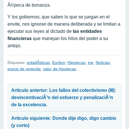
Ã©poca de bonanza.
Y los gobiernos, que saben lo que se juegan en el
envite, nos ignoran de manera deliberada y se limitan a
ejecutar sus leyes al dictado de
las entidades
financieras
que manejan los hilos del poder a su
antojo.
Etiquetas:
estadÃ­sticas
,
Euribor
,
Hipotecas
,
ine
,
Noticias
,
precio de vivienda
,
valor de hipotecas
Navegación de entradas
Articulo anterior: Los fallos del colectivismo (III):
desincentivaciÃ³n del esfuerzo y penalizaciÃ³n
de la excelencia.
Articulo siguiente: Donde dije digo, digo cambio
(y corto)