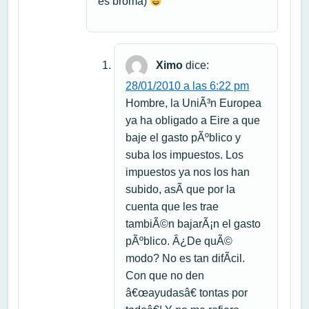
es broma)
Ximo
dice:
28/01/2010 a las 6:22 pm
Hombre, la UniÃ³n Europea
ya ha obligado a Eire a que
baje el gasto pÃºblico y
suba los impuestos. Los
impuestos ya nos los han
subido, asÃ­ que por la
cuenta que les trae
tambiÃ©n bajarÃ¡n el gasto
pÃºblico. Â¿De quÃ©
modo? No es tan difÃ­cil.
Con que no den
â€œayudasâ€ tontas por