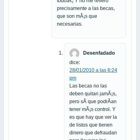
todoâ€¦ Y no me refiero
precisamente a las becas,
que son mÃ¡s que
necesarias.
Desenfadado
dice:
28/01/2010 a las 6:24
pm
Las becas no las
deben quitan jamÃ¡s,
pero sÃ­ que podrÃ­an
tener mÃ¡s control. Y
es que hay que ver la
de listos que tienen
dinero que defraudan