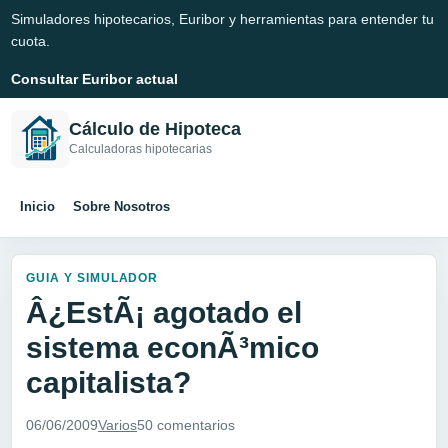
Simuladores hipotecarios, Euribor y herramientas para entender tu
cuota.
Consultar Euribor actual
Cálculo de Hipoteca
Calculadoras hipotecarias
Inicio
Sobre Nosotros
GUIA Y SIMULADOR
Â¿EstÃ¡ agotado el
sistema econÃ³mico
capitalista?
06/06/2009
Varios
50 comentarios