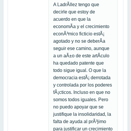
A LadrÃ­llez tengo que
decirle que estoy de
acuerdo en que la
economÃ­a y el crecimiento
econÃ³mico ficticio estÃ¡
agotado y no se deberÃ­a
seguir ese camino, aunque
a un aÃ±o de este artÃ­culo
ha quedado patente que
todo sigue igual. O que la
democracia estÃ¡ derrotada
y controlada por los poderes
fÃ¡cticos. Incluso en que no
somos todos iguales. Pero
no puedo apoyar que se
justifique la insolidaridad, la
falta de ayuda al prÃ³jimo
para justificar un crecimiento