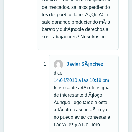
de mercados, salimos perdiendo
los del pueblo llano. Â¿QuiÃ©n
sale ganando produciendo mÃ¡s
barato y quitÃ¡ndole derechos a
sus trabajadores? Nosotros no.
Javier SÃ¡nchez
dice:
14/04/2010 a las 10:19 pm
Interesante artÃ­culo e igual
de interesante diÃ¡logo.
Aunque llego tarde a este
artÃ­culo -casi un aÃ±o ya-
no puedo evitar contestar a
LadrÃ­llez y a Del Toro.