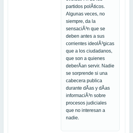
partidos polÃ­ticos.
Algunas veces, no
siempre, da la
sensaciÃ³n que se
deben antes a sus
corrientes ideolÃ³gicas
que a los ciudadanos,
que son a quienes
deberÃ­an servir. Nadie
se sorprende si una
cabecera publica
durante dÃ­as y dÃ­as
informaciÃ³n sobre
procesos judiciales
que no interesan a
nadie.