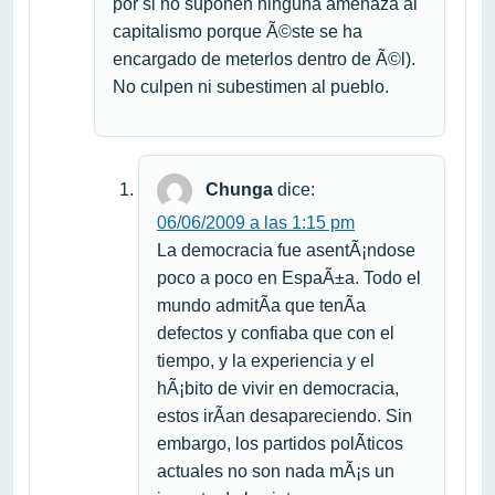
por si no suponen ninguna amenaza al
capitalismo porque Ã©ste se ha
encargado de meterlos dentro de Ã©l).
No culpen ni subestimen al pueblo.
Chunga
dice:
06/06/2009 a las 1:15 pm
La democracia fue asentÃ¡ndose
poco a poco en EspaÃ±a. Todo el
mundo admitÃ­a que tenÃ­a
defectos y confiaba que con el
tiempo, y la experiencia y el
hÃ¡bito de vivir en democracia,
estos irÃ­an desapareciendo. Sin
embargo, los partidos polÃ­ticos
actuales no son nada mÃ¡s un