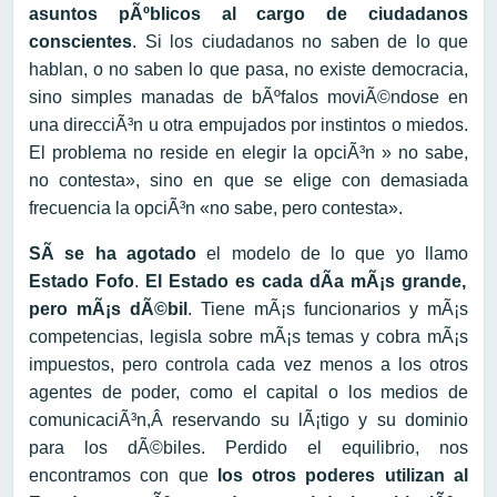
asuntos pÃºblicos al cargo de ciudadanos
conscientes
. Si los ciudadanos no saben de lo que
hablan, o no saben lo que pasa, no existe democracia,
sino simples manadas de bÃºfalos moviÃ©ndose en
una direcciÃ³n u otra empujados por instintos o miedos.
El problema no reside en elegir la opciÃ³n » no sabe,
no contesta», sino en que se elige con demasiada
frecuencia la opciÃ³n «no sabe, pero contesta».
SÃ­ se ha agotado
el modelo de lo que yo llamo
Estado Fofo
.
El Estado es cada dÃ­a mÃ¡s grande,
pero mÃ¡s dÃ©bil
. Tiene mÃ¡s funcionarios y mÃ¡s
competencias, legisla sobre mÃ¡s temas y cobra mÃ¡s
impuestos, pero controla cada vez menos a los otros
agentes de poder, como el capital o los medios de
comunicaciÃ³n,Â reservando su lÃ¡tigo y su dominio
para los dÃ©biles. Perdido el equilibrio, nos
encontramos con que
los otros poderes utilizan al