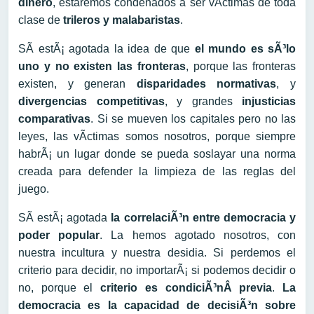
dinero
, estaremos condenados a ser vÃ­ctimas de toda
clase de
trileros y malabaristas
.
SÃ­ estÃ¡ agotada la idea de que
el mundo es sÃ³lo
uno y no existen las fronteras
, porque las fronteras
existen, y generan
disparidades normativas
, y
divergencias competitivas
, y grandes
injusticias
comparativas
. Si se mueven los capitales pero no las
leyes, las vÃ­ctimas somos nosotros, porque siempre
habrÃ¡ un lugar donde se pueda soslayar una norma
creada para defender la limpieza de las reglas del
juego.
SÃ­ estÃ¡ agotada
la correlaciÃ³n entre democracia y
poder popular
. La hemos agotado nosotros, con
nuestra incultura y nuestra desidia. Si perdemos el
criterio para decidir, no importarÃ¡ si podemos decidir o
no, porque el
criterio es condiciÃ³nÂ previa
.
La
democracia es la capacidad de decisiÃ³n sobre