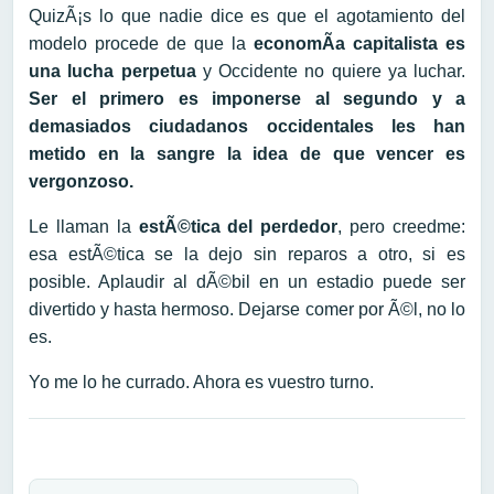
QuizÃ¡s lo que nadie dice es que el agotamiento del
modelo procede de que la
economÃ­a capitalista
es
una lucha perpetua
y Occidente no quiere ya luchar.
Ser el primero es imponerse al segundo y a
demasiados ciudadanos occidentales les han
metido en la sangre la idea de que vencer es
vergonzoso.
Le llaman la
estÃ©tica del perdedor
, pero creedme:
esa estÃ©tica se la dejo sin reparos a otro, si es
posible. Aplaudir al dÃ©bil en un estadio puede ser
divertido y hasta hermoso. Dejarse comer por Ã©l, no lo
es.
Yo me lo he currado. Ahora es vuestro turno.
Navegación de entradas