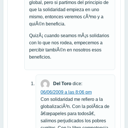
global, pero si partimos del principio de
que la solidaridad empieza en uno
mismo, entonces veremos cÃ³mo y a
quiÃ©n beneficia.
QuizÃ¡ cuando seamos mÃ¡s solidarios
con lo que nos rodea, empecemos a
percibir tambiÃ©n en nosotros esos
beneficios.
Del Toro
dice:
06/06/2009 a las 8:06 pm
Con solidaridad me refiero a la
globalizaciÃ³n. Con la polÃ­tica de
â€œpapeles para todosâ€,
salimos perjudicados los pobres
curritos. Con la libre competencia