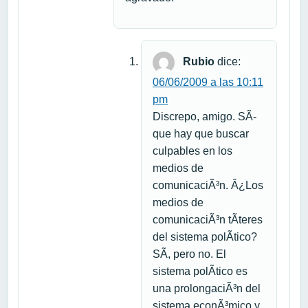
Rubio
dice:
06/06/2009 a las 10:11
pm
Discrepo, amigo. SÃ­
que hay que buscar
culpables en los
medios de
comunicaciÃ³n. Â¿Los
medios de
comunicaciÃ³n tÃ­teres
del sistema polÃ­tico?
SÃ­, pero no. El
sistema polÃ­tico es
una prolongaciÃ³n del
sistema econÃ³mico y