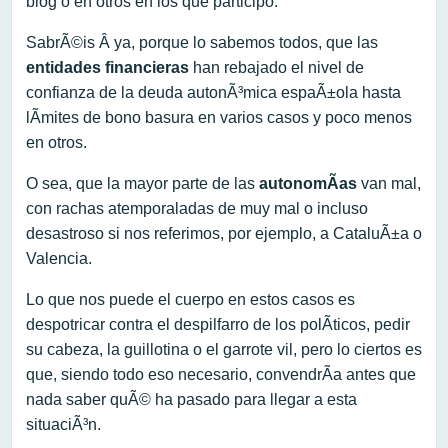
blog o en otros en los que participo.
SabrÃ©is Â ya, porque lo sabemos todos, que las
entidades financieras
han rebajado el nivel de
confianza de la deuda autonÃ³mica espaÃ±ola hasta
lÃ­mites de bono basura en varios casos y poco menos
en otros.
O sea, que la mayor parte de las
autonomÃ­as
van mal,
con rachas atemporaladas de muy mal o incluso
desastroso si nos referimos, por ejemplo, a CataluÃ±a o
Valencia.
Lo que nos puede el cuerpo en estos casos es
despotricar contra el despilfarro de los polÃ­ticos, pedir
su cabeza, la guillotina o el garrote vil, pero lo ciertos es
que, siendo todo eso necesario, convendrÃ­a antes que
nada saber quÃ© ha pasado para llegar a esta
situaciÃ³n.