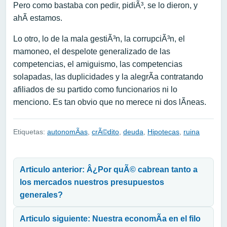
Pero como bastaba con pedir, pidiÃ³, se lo dieron, y
ahÃ­ estamos.
Lo otro, lo de la mala gestiÃ³n, la corrupciÃ³n, el
mamoneo, el despelote generalizado de las
competencias, el amiguismo, las competencias
solapadas, las duplicidades y la alegrÃ­a contratando
afiliados de su partido como funcionarios ni lo
menciono. Es tan obvio que no merece ni dos lÃ­neas.
Etiquetas:
autonomÃ­as
,
crÃ©dito
,
deuda
,
Hipotecas
,
ruina
Navegación de entradas
Articulo anterior: Â¿Por quÃ© cabrean tanto a
los mercados nuestros presupuestos
generales?
Articulo siguiente: Nuestra economÃ­a en el filo