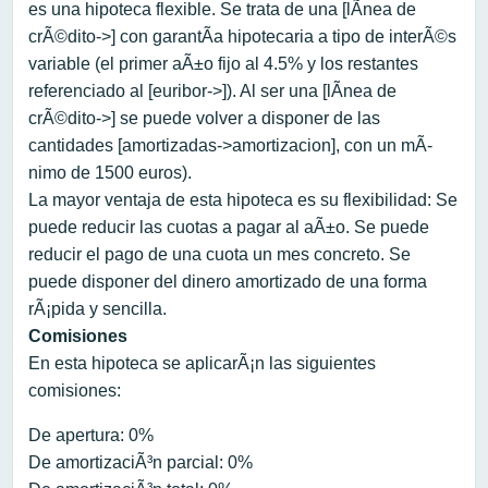
es una hipoteca flexible. Se trata de una [lÃ­nea de
crÃ©dito->] con garantÃ­a hipotecaria a tipo de interÃ©s
variable (el primer aÃ±o fijo al 4.5% y los restantes
referenciado al [euribor->]). Al ser una [lÃ­nea de
crÃ©dito->] se puede volver a disponer de las
cantidades [amortizadas->amortizacion], con un mÃ­
nimo de 1500 euros).
La mayor ventaja de esta hipoteca es su flexibilidad: Se
puede reducir las cuotas a pagar al aÃ±o. Se puede
reducir el pago de una cuota un mes concreto. Se
puede disponer del dinero amortizado de una forma
rÃ¡pida y sencilla.
Comisiones
En esta hipoteca se aplicarÃ¡n las siguientes
comisiones:
De apertura: 0%
De amortizaciÃ³n parcial: 0%