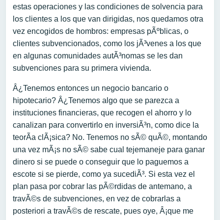
estas operaciones y las condiciones de solvencia para
los clientes a los que van dirigidas, nos quedamos otra
vez encogidos de hombros: empresas pÃºblicas, o
clientes subvencionados, como los jÃ³venes a los que
en algunas comunidades autÃ³nomas se les dan
subvenciones para su primera vivienda.
Â¿Tenemos entonces un negocio bancario o
hipotecario? Â¿Tenemos algo que se parezca a
instituciones financieras, que recogen el ahorro y lo
canalizan para convertirlo en inversiÃ³n, como dice la
teorÃ­a clÃ¡sica? No. Tenemos no sÃ© quÃ©, montando
una vez mÃ¡s no sÃ© sabe cual tejemaneje para ganar
dinero si se puede o conseguir que lo paguemos a
escote si se pierde, como ya sucediÃ³. Si esta vez el
plan pasa por cobrar las pÃ©rdidas de antemano, a
travÃ©s de subvenciones, en vez de cobrarlas a
posteriori a travÃ©s de rescate, pues oye, Â¡que me