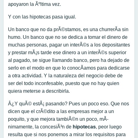
apoyaron la Ãºltima vez.
Y con las hipotecas pasa igual.
Un banco que no da prÃ©stamos, es una churrerÃ­a sin
humo. Un banco que no se dedica a tomar el dinero de
muchas personas, pagar un interÃ©s a los depositantes
y prestar mÃ¡s tarde ese dinero a un interÃ©s superior
al pagado, se sigue llamando banco, pero ha dejado de
serlo en el modo en que lo conocÃ­amos para dedicarse
a otra actividad. Y la naturaleza del negocio debe de
ser del todo inconfesable, puesto que no hay quien
quiera meterse a describirla.
Â¿Y quÃ© estÃ¡ pasando? Pues un poco eso. Que nos
dicen que el crÃ©dito a las empresas mejor a un
poquito, y que mejora tambiÃ©n un poco, mÃ­
nimamente, la concesiÃ³n de
hipotecas
, peor luego
resulta que si nos ponemos a mirar los requisitos para