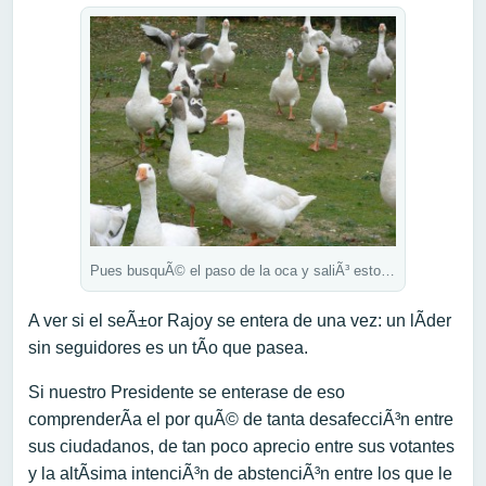
Pues busquÃ© el paso de la oca y saliÃ³ esto…
A ver si el seÃ±or Rajoy se entera de una vez: un lÃ­der
sin seguidores es un tÃ­o que pasea.
Si nuestro Presidente se enterase de eso
comprenderÃ­a el por quÃ© de tanta desafecciÃ³n entre
sus ciudadanos, de tan poco aprecio entre sus votantes
y la altÃ­sima intenciÃ³n de abstenciÃ³n entre los que le