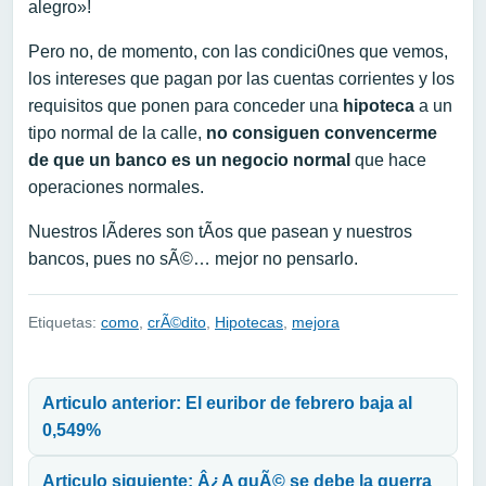
alegro»!
Pero no, de momento, con las condici0nes que vemos,
los intereses que pagan por las cuentas corrientes y los
requisitos que ponen para conceder una
hipoteca
a un
tipo normal de la calle,
no consiguen convencerme
de que un banco es un negocio normal
que hace
operaciones normales.
Nuestros lÃ­deres son tÃ­os que pasean y nuestros
bancos, pues no sÃ©… mejor no pensarlo.
Etiquetas:
como
,
crÃ©dito
,
Hipotecas
,
mejora
Navegación de entradas
Articulo anterior: El euribor de febrero baja al
0,549%
Articulo siguiente: Â¿A quÃ© se debe la guerra