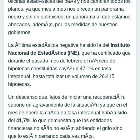
oficinas estadÃ­sticas del paÃ­s y nos cambian todos los
planes, ya que mes a mes nos ofrecen un panorama
negro y sin un optimismo, un panorama al que estamos
abocados, ademÃ¡s, por las medidas de nuestros
gobiernos.
La Ãºltima estadÃ­stica negativa ha sido la del
Instituto
Nacional de EstadÃ­stica (INE)
, que ha certificado que
durante el pasado mes de febrero el nÃºmero de
hipotecas constituidas cayÃ³ un 47,1% en tasa
interanual, hasta totalizar un volumen de 26.415
hipotecas.
Un descenso que, lejos de iniciar una recuperaciÃ³n,
supone un agravamiento de la situaciÃ³n ya que en el
mes de enero la caÃ­da en tasa interanual habÃ­a sido
del
41,7%
, lo que demuestra que las entidades
financieras no sÃ³lo no estÃ¡n abriendo el grifo sino
que lo estÃ¡n cerrando cada vez mÃ¡s.