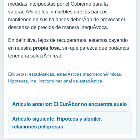
medidas interpuestas por el Gobierno para la
valoraciÃ³n de los inmuebles que los bancos
mantienen en sus balances deberÃ­an de provocar el
descenso de precios de manera inequÃ­voca.
En definitiva, lejos de recuperarnos, estamos cayendo
en nuestra
propia fosa
, sin que parezca que podamos
tener una soluciÃ³n real.
Etiquetas:
estadÃ­sticas
,
estadÃ­sticas macroeconÃ³micas
,
Hipotecas
,
ine
,
instituto nacional de estadÃ­stica
Navegación de entradas
Articulo anterior: El EurÃ­bor no encuentra suelo
Articulo siguiente: Hipoteca y alquiler:
relaciones peligrosas