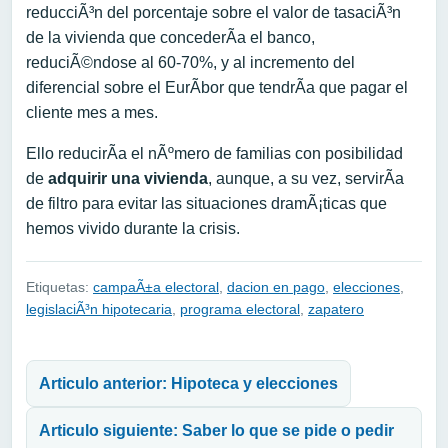
reducciÃ³n del porcentaje sobre el valor de tasaciÃ³n
de la vivienda que concederÃ­a el banco,
reduciÃ©ndose al 60-70%, y al incremento del
diferencial sobre el EurÃ­bor que tendrÃ­a que pagar el
cliente mes a mes.
Ello reducirÃ­a el nÃºmero de familias con posibilidad
de
adquirir una vivienda
, aunque, a su vez, servirÃ­a
de filtro para evitar las situaciones dramÃ¡ticas que
hemos vivido durante la crisis.
Etiquetas:
campaÃ±a electoral
,
dacion en pago
,
elecciones
,
legislaciÃ³n hipotecaria
,
programa electoral
,
zapatero
Navegación de entradas
Articulo anterior: Hipoteca y elecciones
Articulo siguiente: Saber lo que se pide o pedir