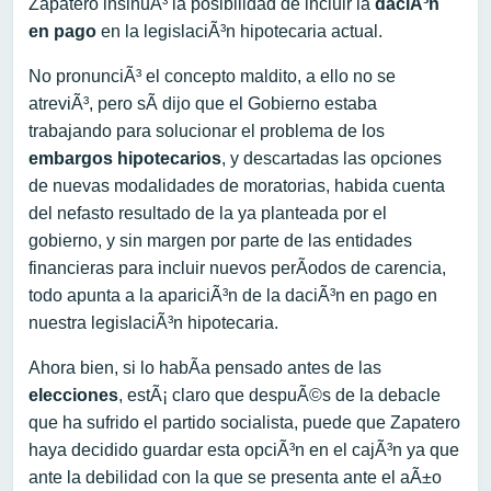
Zapatero insinuÃ³ la posibilidad de incluir la
daciÃ³n
en pago
en la legislaciÃ³n hipotecaria actual.
No pronunciÃ³ el concepto maldito, a ello no se
atreviÃ³, pero sÃ­ dijo que el Gobierno estaba
trabajando para solucionar el problema de los
embargos hipotecarios
, y descartadas las opciones
de nuevas modalidades de moratorias, habida cuenta
del nefasto resultado de la ya planteada por el
gobierno, y sin margen por parte de las entidades
financieras para incluir nuevos perÃ­odos de carencia,
todo apunta a la apariciÃ³n de la daciÃ³n en pago en
nuestra legislaciÃ³n hipotecaria.
Ahora bien, si lo habÃ­a pensado antes de las
elecciones
, estÃ¡ claro que despuÃ©s de la debacle
que ha sufrido el partido socialista, puede que Zapatero
haya decidido guardar esta opciÃ³n en el cajÃ³n ya que
ante la debilidad con la que se presenta ante el aÃ±o