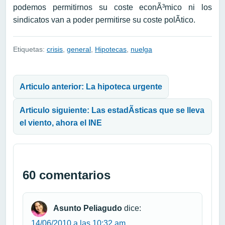
podemos permitirnos su coste econÃ³mico ni los
sindicatos van a poder permitirse su coste polÃ­tico.
Etiquetas:
crisis
,
general
,
Hipotecas
,
nuelga
Navegación de entradas
Articulo anterior: La hipoteca urgente
Articulo siguiente: Las estadÃ­sticas que se lleva
el viento, ahora el INE
60 comentarios
Asunto Peliagudo
dice:
14/06/2010 a las 10:32 am