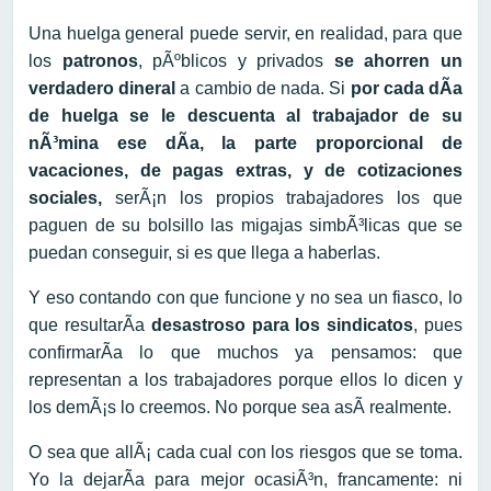
Una huelga general puede servir, en realidad, para que
los
patronos
, pÃºblicos y privados
se ahorren un
verdadero dineral
a cambio de nada. Si
por cada dÃ­a
de huelga se le descuenta al trabajador de su
nÃ³mina ese dÃ­a, la parte proporcional de
vacaciones, de pagas extras, y de cotizaciones
sociales,
serÃ¡n los propios trabajadores los que
paguen de su bolsillo las migajas simbÃ³licas que se
puedan conseguir, si es que llega a haberlas.
Y eso contando con que funcione y no sea un fiasco, lo
que resultarÃ­a
desastroso para los sindicatos
, pues
confirmarÃ­a lo que muchos ya pensamos: que
representan a los trabajadores porque ellos lo dicen y
los demÃ¡s lo creemos. No porque sea asÃ­ realmente.
O sea que allÃ¡ cada cual con los riesgos que se toma.
Yo la dejarÃ­a para mejor ocasiÃ³n, francamente: ni