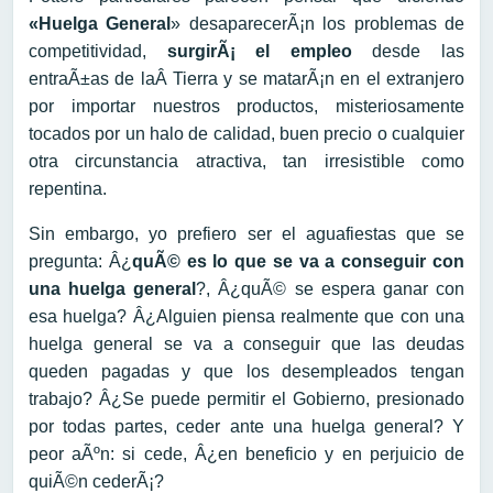
«Huelga General
» desaparecerÃ¡n los problemas de
competitividad,
surgirÃ¡ el empleo
desde las
entraÃ±as de laÂ Tierra y se matarÃ¡n en el extranjero
por importar nuestros productos, misteriosamente
tocados por un halo de calidad, buen precio o cualquier
otra circunstancia atractiva, tan irresistible como
repentina.
Sin embargo, yo prefiero ser el aguafiestas que se
pregunta: Â¿
quÃ© es lo que se va a conseguir con
una huelga general
?, Â¿quÃ© se espera ganar con
esa huelga? Â¿Alguien piensa realmente que con una
huelga general se va a conseguir que las deudas
queden pagadas y que los desempleados tengan
trabajo? Â¿Se puede permitir el Gobierno, presionado
por todas partes, ceder ante una huelga general? Y
peor aÃºn: si cede, Â¿en beneficio y en perjuicio de
quiÃ©n cederÃ¡?