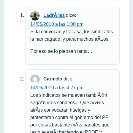
LadrÃ­llez
dice:
14/06/2010 a las 1:00 pm
Si la convocan y fracasa, los sindicatos
la han cagado, y para muchos aÃ±os.
Por eso se lo piensan tanto…
Carmelo
dice:
14/06/2010 a las 4:27 pm
Los sindicatos se mueven tambiÃ©n
segÃºn «los sondeos». Que aÃ±os
atrÃ¡s convocaran huelgas y
protestaran contra el gobierno del PP
por cosas bastante mÃ¡s banales que
las que estÃ¡ haciendo el PSOE y