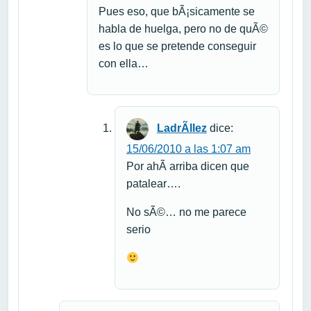
Pues eso, que bÃ¡sicamente se
habla de huelga, pero no de quÃ©
es lo que se pretende conseguir
con ella…
LadrÃ­llez
dice:
15/06/2010 a las 1:07 am
Por ahÃ­ arriba dicen que
patalear….
No sÃ©… no me parece
serio