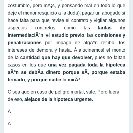
costumbre, pero mÃ¡s, y pensando mal en todo lo que
deje el menor resquicio a la duda), pagar un abogado si
hace falta para que revise el contrato y vigilar algunos
aspectos concretos, como las
tarifas de
intermediaciÃ³n
, el
estudio previo
, las
comisiones y
penalizaciones
por impago de algÃºn recibo, los
intereses de demora y hasta, Â¡alucinemos! el monto
de la
cantidad que hay que devolver
, pues no faltan
casos en los que
una vez pagada toda la hipoteca
aÃºn se debÃ­a dinero porque sÃ­, porque estaba
firmado, y porque nadie lo mirÃ³.
O sea que en caso de peligro mortal, vale. Pero fuera
de eso,
alejaos de la hipoteca urgente.
Â
Â