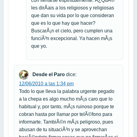
con llenarse espiritualmente. Â¿QuÃ©
les dirÃ­ais a los religiosos y religiosas
que dan su vida por lo que consideran
que es lo que hay que hacer?
BuscarÃ¡n el cielo, pero cumplen una
funciÃ³n excepcional. Ya hacen mÃ¡s
que yo.
Desde el Paro
dice:
12/06/2010 a las 1:34 pm
Todo lo que lleva la palabra urgente pegado
a la chepa es algo mucho mÃ¡s caro que lo
habitual y, por tanto, mÃ¡s ruinoso porque te
cobran hasta por llamar por telÃ©fono para
informarte. TambiÃ©n mÃ¡s peligroso, pues
abusan de tu situaciÃ³n y se aprovechan