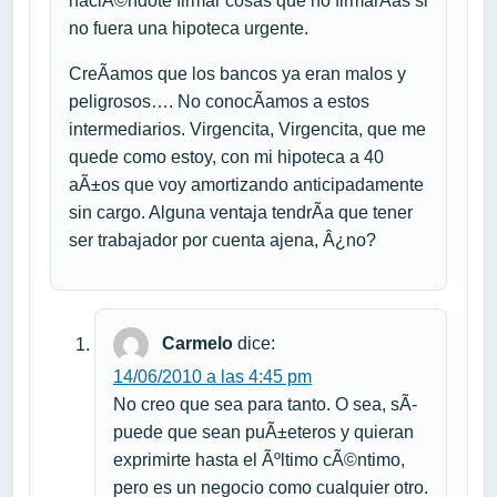
haciÃ©ndote firmar cosas que no firmarÃ­as si
no fuera una hipoteca urgente.
CreÃ­amos que los bancos ya eran malos y
peligrosos…. No conocÃ­amos a estos
intermediarios. Virgencita, Virgencita, que me
quede como estoy, con mi hipoteca a 40
aÃ±os que voy amortizando anticipadamente
sin cargo. Alguna ventaja tendrÃ­a que tener
ser trabajador por cuenta ajena, Â¿no?
Carmelo
dice:
14/06/2010 a las 4:45 pm
No creo que sea para tanto. O sea, sÃ­
puede que sean puÃ±eteros y quieran
exprimirte hasta el Ãºltimo cÃ©ntimo,
pero es un negocio como cualquier otro.