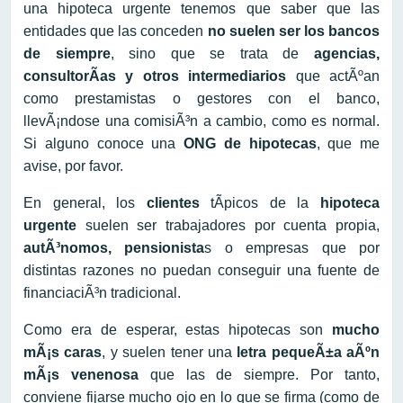
una hipoteca urgente tenemos que saber que las
entidades que las conceden
no suelen ser los bancos
de siempre
, sino que se trata de
agencias,
consultorÃ­as y otros intermediarios
que actÃºan
como prestamistas o gestores con el banco,
llevÃ¡ndose una comisiÃ³n a cambio, como es normal.
Si alguno conoce una
ONG de hipotecas
, que me
avise, por favor.
En general, los
clientes
tÃ­picos de la
hipoteca
urgente
suelen ser trabajadores por cuenta propia,
autÃ³nomos, pensionista
s o empresas que por
distintas razones no puedan conseguir una fuente de
financiaciÃ³n tradicional.
Como era de esperar, estas hipotecas son
mucho
mÃ¡s caras
, y suelen tener una
letra pequeÃ±a aÃºn
mÃ¡s venenosa
que las de siempre. Por tanto,
conviene fijarse mucho ojo en lo que se firma (como de