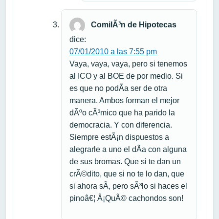
ComilÃ³n de Hipotecas
dice:
07/01/2010 a las 7:55 pm
Vaya, vaya, vaya, pero si tenemos
al ICO y al BOE de por medio. Si
es que no podÃ­a ser de otra
manera. Ambos forman el mejor
dÃºo cÃ³mico que ha parido la
democracia. Y con diferencia.
Siempre estÃ¡n dispuestos a
alegrarle a uno el dÃ­a con alguna
de sus bromas. Que si te dan un
crÃ©dito, que si no te lo dan, que
si ahora sÃ­, pero sÃ³lo si haces el
pinoâ€¦ Â¡QuÃ© cachondos son!