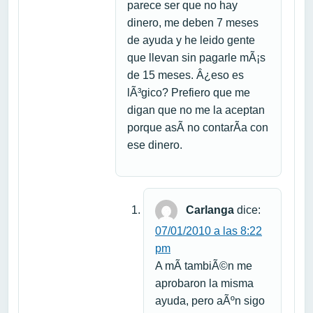
parece ser que no hay
dinero, me deben 7 meses
de ayuda y he leido gente
que llevan sin pagarle mÃ¡s
de 15 meses. Â¿eso es
lÃ³gico? Prefiero que me
digan que no me la aceptan
porque asÃ­ no contarÃ­a con
ese dinero.
Carlanga
dice:
07/01/2010 a las 8:22
pm
A mÃ­ tambiÃ©n me
aprobaron la misma
ayuda, pero aÃºn sigo