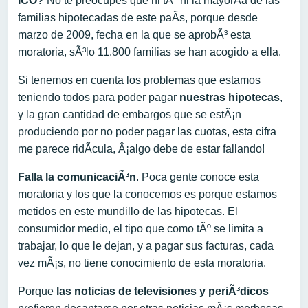
ICO?
No te preocupes que ni tÃº ni la mayorÃ­a de las
familias hipotecadas de este paÃ­s, porque desde
marzo de 2009, fecha en la que se aprobÃ³ esta
moratoria, sÃ³lo 11.800 familias se han acogido a ella.
Si tenemos en cuenta los problemas que estamos
teniendo todos para poder pagar
nuestras hipotecas
,
y la gran cantidad de embargos que se estÃ¡n
produciendo por no poder pagar las cuotas, esta cifra
me parece ridÃ­cula, Â¡algo debe de estar fallando!
Falla la comunicaciÃ³n
. Poca gente conoce esta
moratoria y los que la conocemos es porque estamos
metidos en este mundillo de las hipotecas. El
consumidor medio, el tipo que como tÃº se limita a
trabajar, lo que le dejan, y a pagar sus facturas, cada
vez mÃ¡s, no tiene conocimiento de esta moratoria.
Porque
las noticias de televisiones y periÃ³dicos