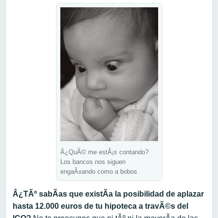
Â¿QuÃ© me estÃ¡s contando?
Los bancos nos siguen
engaÃ±ando como a bobos
Â¿TÃº sabÃ­as que existÃ­a la posibilidad de aplazar
hasta 12.000 euros de tu hipoteca a travÃ©s del