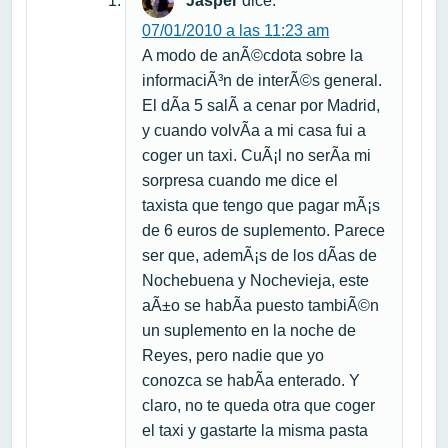
Jasper
dice:
07/01/2010 a las 11:23 am
A modo de anÃ©cdota sobre la
informaciÃ³n de interÃ©s general.
El dÃ­a 5 salÃ­ a cenar por Madrid,
y cuando volvÃ­a a mi casa fui a
coger un taxi. CuÃ¡l no serÃ­a mi
sorpresa cuando me dice el
taxista que tengo que pagar mÃ¡s
de 6 euros de suplemento. Parece
ser que, ademÃ¡s de los dÃ­as de
Nochebuena y Nochevieja, este
aÃ±o se habÃ­a puesto tambiÃ©n
un suplemento en la noche de
Reyes, pero nadie que yo
conozca se habÃ­a enterado. Y
claro, no te queda otra que coger
el taxi y gastarte la misma pasta