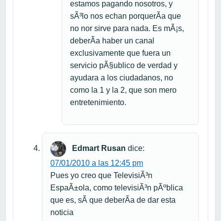
estamos pagando nosotros, y
sÃ³lo nos echan porquerÃ­a que
no nor sirve para nada. Es mÃ¡s,
deberÃ­a haber un canal
exclusivamente que fuera un
servicio pÃ§ublico de verdad y
ayudara a los ciudadanos, no
como la 1 y la 2, que son mero
entretenimiento.
Edmart Rusan
dice:
07/01/2010 a las 12:45 pm
Pues yo creo que TelevisiÃ³n
EspaÃ±ola, como televisiÃ³n pÃºblica
que es, sÃ­ que deberÃ­a de dar esta
noticia