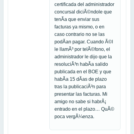
certificada del administrador
concursal diciÃ©ndole que
tenÃ­a que enviar sus
facturas ya mismo, o en
caso contrario no se las
podÃ­an pagar. Cuando Ã©l
le llamÃ³ por telÃ©fono, el
administrador le dijo que la
resoluciÃ³n habÃ­a salido
publicada en el BOE y que
habÃ­a 15 dÃ­as de plazo
tras la publicaciÃ³n para
presentar las facturas. Mi
amigo no sabe si habrÃ¡
entrado en el plazo… QuÃ©
poca vergÃ¼enza.