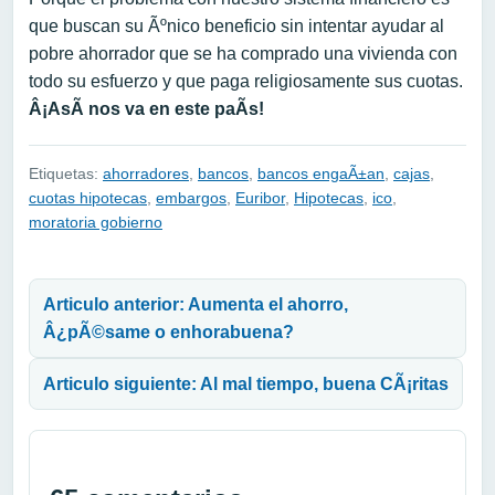
que buscan su Ãºnico beneficio sin intentar ayudar al
pobre ahorrador que se ha comprado una vivienda con
todo su esfuerzo y que paga religiosamente sus cuotas.
Â¡AsÃ­ nos va en este paÃ­s!
Etiquetas:
ahorradores
,
bancos
,
bancos engaÃ±an
,
cajas
,
cuotas hipotecas
,
embargos
,
Euribor
,
Hipotecas
,
ico
,
moratoria gobierno
Navegación de entradas
Articulo anterior: Aumenta el ahorro,
Â¿pÃ©same o enhorabuena?
Articulo siguiente: Al mal tiempo, buena CÃ¡ritas