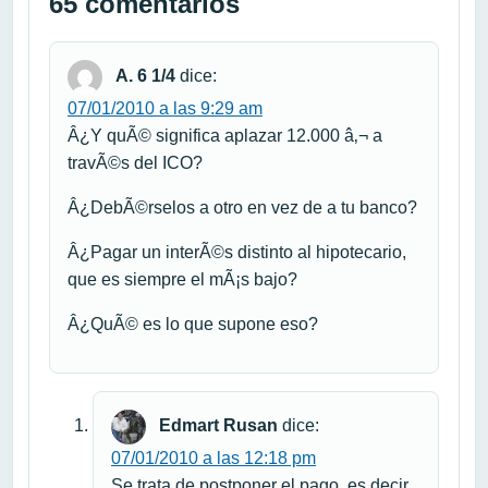
65 comentarios
A. 6 1/4
dice:
07/01/2010 a las 9:29 am
Â¿Y quÃ© significa aplazar 12.000 â‚¬ a
travÃ©s del ICO?
Â¿DebÃ©rselos a otro en vez de a tu banco?
Â¿Pagar un interÃ©s distinto al hipotecario,
que es siempre el mÃ¡s bajo?
Â¿QuÃ© es lo que supone eso?
Edmart Rusan
dice:
07/01/2010 a las 12:18 pm
Se trata de postponer el pago, es decir,