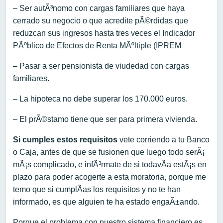
– Ser autÃ³nomo con cargas familiares que haya
cerrado su negocio o que acredite pÃ©rdidas que
reduzcan sus ingresos hasta tres veces el Indicador
PÃºblico de Efectos de Renta MÃºltiple (IPREM
– Pasar a ser pensionista de viudedad con cargas
familiares.
– La hipoteca no debe superar los 170.000 euros.
– El prÃ©stamo tiene que ser para primera vivienda.
Si cumples estos requisitos
vete corriendo a tu Banco
o Caja, antes de que se fusionen que luego todo serÃ¡
mÃ¡s complicado, e infÃ³rmate de si todavÃ­a estÃ¡s en
plazo para poder acogerte a esta moratoria, porque me
temo que si cumplÃ­as los requisitos y no te han
informado, es que alguien te ha estado engaÃ±ando.
Porque el problema con nuestro sistema financiero es