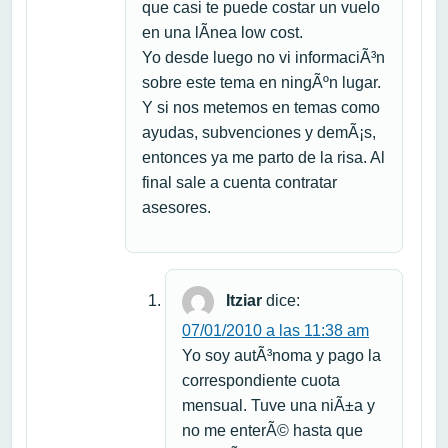
que casi te puede costar un vuelo
en una lÃ­nea low cost.
Yo desde luego no vi informaciÃ³n
sobre este tema en ningÃºn lugar.
Y si nos metemos en temas como
ayudas, subvenciones y demÃ¡s,
entonces ya me parto de la risa. Al
final sale a cuenta contratar
asesores.
Itziar
dice:
07/01/2010 a las 11:38 am
Yo soy autÃ³noma y pago la
correspondiente cuota
mensual. Tuve una niÃ±a y
no me enterÃ© hasta que