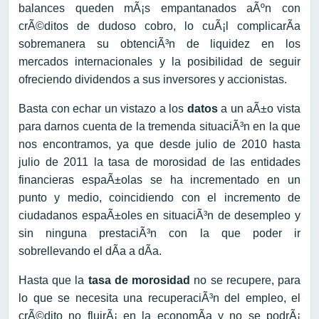
balances queden mÃ¡s empantanados aÃºn con
crÃ©ditos de dudoso cobro, lo cuÃ¡l complicarÃ­a
sobremanera su obtenciÃ³n de liquidez en los
mercados internacionales y la posibilidad de seguir
ofreciendo dividendos a sus inversores y accionistas.
Basta con echar un vistazo a los
datos
a un aÃ±o vista
para darnos cuenta de la tremenda situaciÃ³n en la que
nos encontramos, ya que desde julio de 2010 hasta
julio de 2011 la tasa de morosidad de las entidades
financieras espaÃ±olas se ha incrementado en un
punto y medio, coincidiendo con el incremento de
ciudadanos espaÃ±oles en situaciÃ³n de desempleo y
sin ninguna prestaciÃ³n con la que poder ir
sobrellevando el dÃ­a a dÃ­a.
Hasta que la
tasa de morosidad
no se recupere, para
lo que se necesita una recuperaciÃ³n del empleo, el
crÃ©dito no fluirÃ¡ en la economÃ­a y no se podrÃ¡