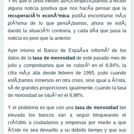
Y es que si unos meses atrÃ¡s empezÃ¡bamos a recibir
alguna noticia positiva que nos hacÃ­a pensar que la
recuperaciÃ³n econÃ³mica
podÃ­a encontrarse mÃ¡s
prÃ³xima de lo que pensÃ¡bamos, ahora se estÃ¡
dando la situaciÃ³n contraria, y cada dÃ­a que pasa la
noticia es peor que la anterior.
Ayer mismo el Banco de EspaÃ±a informÃ³ de los
datos de la
tasa de morosidad
de este pasado mes de
julio y comprobamos que se colocÃ³ en el 6,94%, la
cifra mÃ¡s alta desde febrero de 1995, justo cuando
estÃ¡bamos inmersos en otra crisis, sino igual a Ã©sta,
sÃ­ de grandes proporciones igualmente, cuando la tasa
de morosidad se situÃ³ en el 6,98%.
Y el problema es que con una
tasa de morosidad
tan
elevada los bancos van a seguir bloqueando el
crÃ©dito a ciudadanos y empresas por miedo a que
Ã©ste no sea devuelto a su debido tiempo y que sus