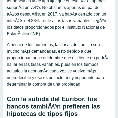
tendencia es la de tipo fijo, que en ese aÃ±o, apenas
suponÃ­a un 7.4%. No obstante, apenas un par de
aÃ±os despuÃ©s, en 2017, ya habÃ­a cerrado con un
interÃ©s del 38% frente a las tasas variables, segÃºn
los datos proporcionados por el Instituto Nacional de
EstadÃ­stica (INE).
A pesar de los aumentos, las tasas de tipo fijo son
mucho mÃ¡s demandadas, esto debido a que
proporcionan una certidumbre que el cliente no podrÃ­a
hallar en las tasas variables, pues en los tiempos
actuales la economÃ­a cada vez se vuelve mÃ¡s
impredecible y ese es un factor muy importante para
determinar la compra de una propiedad.
Con la subida del Euribor, los
bancos tambiÃ©n prefieren las
hipotecas de tipos fijos