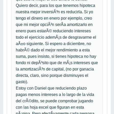
Quiero decir, para los que tenemos hipoteca
nuestra mejor inversiÃ³n es reducirla. Si yo
tengo el dinero en enero por ejemplo, creo
que mi mejor opciÃ³n serÃ­a amortizarlo en
enero pues estarÃ© reduciendo intereses
todo el ejercicio ademÃ¡s de desgravarme el
aÃ±o siguiente. Si espero a diciembre, no
habrÃ© dado el mejor rendimiento a esta
suma, pues insisto, si tienes hipoteca no hay
fondo ni depÃ³sito que de mÃ¡s intereses que
la amortizaciÃ³n de capital, (no por ganacia
directa, claro, sino porque disminuyes el
gasto).
Estoy con Daniel que reduciendo plazo
pagas menos intereses a lo largo de la vida
del crÃ©dito, se puede comprobar jugando
con las hoja excel que figuran en esta
pÃ¡gina. Pero efectÃ­vamente cada persona