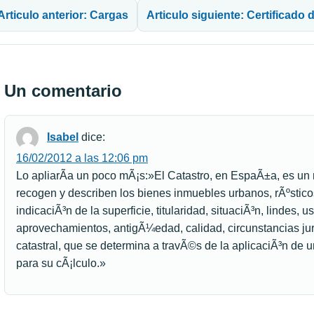
Articulo anterior: Cargas
Articulo siguiente: Certificado 
Un comentario
Isabel
dice:
16/02/2012 a las 12:06 pm
Lo apliarÃ­a un poco mÃ¡s:»El Catastro, en EspaÃ±a, es un r
recogen y describen los bienes inmuebles urbanos, rÃºsticos
indicaciÃ³n de la superficie, titularidad, situaciÃ³n, lindes, u
aprovechamientos, antigÃ¼edad, calidad, circunstancias jurÃ­
catastral, que se determina a travÃ©s de la aplicaciÃ³n de
para su cÃ¡lculo.»