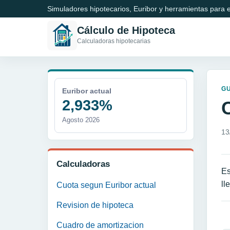
Simuladores hipotecarios, Euribor y herramientas para e
Cálculo de Hipoteca
Calculadoras hipotecarias
GU
Euribor actual
2,933%
Agosto 2026
13
Calculadoras
Es
ll
Cuota segun Euribor actual
Revision de hipoteca
N
Cuadro de amortizacion