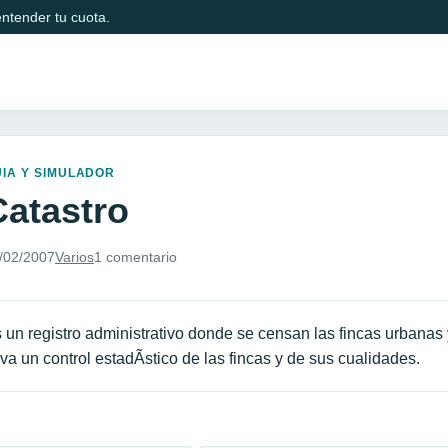
ntender tu cuota.
IA Y SIMULADOR
Catastro
/02/2007
Varios
1 comentario
 un registro administrativo donde se censan las fincas urbana
eva un control estadÃ­stico de las fincas y de sus cualidades.
avegación de entradas