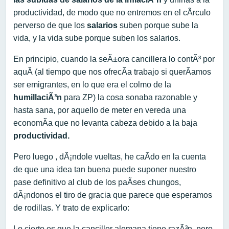
productividad, de modo que no entremos en el cÃ­rculo
perverso de que los
salarios
suben porque sube la
vida, y la vida sube porque suben los salarios.
En principio, cuando la seÃ±ora cancillera lo contÃ³ por
aquÃ­ (al tiempo que nos ofrecÃ­a trabajo si querÃ­amos
ser emigrantes, en lo que era el colmo de la
humillaciÃ³n
para ZP) la cosa sonaba razonable y
hasta sana, por aquello de meter en vereda una
economÃ­a que no levanta cabeza debido a la baja
productividad.
Pero luego , dÃ¡ndole vueltas, he caÃ­do en la cuenta
de que una idea tan buena puede suponer nuestro
pase definitivo al club de los paÃ­ses chungos,
dÃ¡ndonos el tiro de gracia que parece que esperamos
de rodillas. Y trato de explicarlo:
Lo cierto es que la canciller alemana tiene razÃ³n, pero