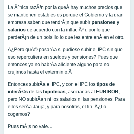
La Ãºnica razÃ³n por la queÂ hay muchos precios que
se mantienen estables es porque el Gobierno y la gran
empresa saben que tendrÃ¡n que subir
pensiones y
salarios
de acuerdo con la inflaciÃ³n, por lo que
perderÃ¡n de un bolsillo lo que les entre enÂ en el otro.
Â¿Pero quÃ© pasarÃ­a si pudiese subir el IPC sin que
eso repercutiera en sueldos y pensiones? Pues que
entonces ya no habrÃ­a aliciente alguno para no
crujirnos hasta el exterminio.Â
Entonces subirÃ­a el IPC, y con el IPC los
tipos de
interÃ©s
de las
hipotecas,
asociadas al
EURIBOR,
pero NO subirÃ­an ni los salarios ni las pensiones. Para
ellos serÃ­a Jauja, y para nosotros, el fin. Â¿Lo
cogemos?
Pues mÃ¡s no vale…