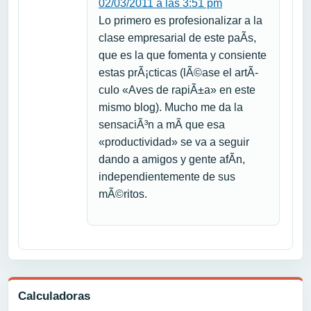
02/03/2011 a las 3:51 pm
Lo primero es profesionalizar a la
clase empresarial de este paÃ­s,
que es la que fomenta y consiente
estas prÃ¡cticas (lÃ©ase el artÃ­
culo «Aves de rapiÃ±a» en este
mismo blog). Mucho me da la
sensaciÃ³n a mÃ­ que esa
«productividad» se va a seguir
dando a amigos y gente afÃ­n,
independientemente de sus
mÃ©ritos.
Calculadoras