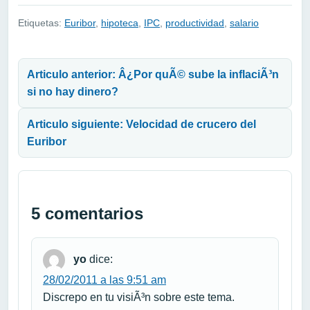
Etiquetas:
Euribor
,
hipoteca
,
IPC
,
productividad
,
salario
Navegación de entradas
Articulo anterior: Â¿Por quÃ© sube la inflaciÃ³n
si no hay dinero?
Articulo siguiente: Velocidad de crucero del
Euribor
5 comentarios
yo
dice:
28/02/2011 a las 9:51 am
Discrepo en tu visiÃ³n sobre este tema.