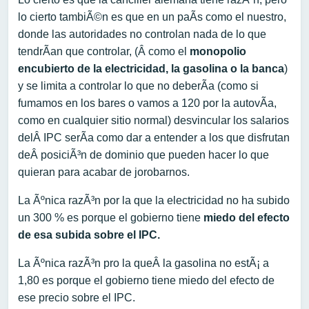
lo cierto tambiÃ©n es que en un paÃ­s como el nuestro,
donde las autoridades no controlan nada de lo que
tendrÃ­an que controlar, (Â como el
monopolio
encubierto de la electricidad, la gasolina o la banca
)
y se limita a controlar lo que no deberÃ­a (como si
fumamos en los bares o vamos a 120 por la autovÃ­a,
como en cualquier sitio normal) desvincular los salarios
delÂ IPC serÃ­a como dar a entender a los que disfrutan
deÂ posiciÃ³n de dominio que pueden hacer lo que
quieran para acabar de jorobarnos.
La Ãºnica razÃ³n por la que la electricidad no ha subido
un 300 % es porque el gobierno tiene
miedo del efecto
de esa subida sobre el IPC.
La Ãºnica razÃ³n pro la queÂ la gasolina no estÃ¡ a
1,80 es porque el gobierno tiene miedo del efecto de
ese precio sobre el IPC.