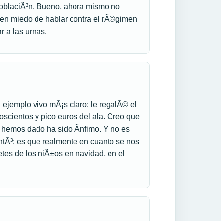
 poblaciÃ³n. Bueno, ahora mismo no
enen miedo de hablar contra el rÃ©gimen
r a las urnas.
 el ejemplo vivo mÃ¡s claro: le regalÃ© el
oscientos y pico euros del ala. Creo que
e hemos dado ha sido Ã­nfimo. Y no es
antÃ³: es que realmente en cuanto se nos
uetes de los niÃ±os en navidad, en el