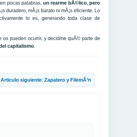
 en pocas palabras,
un rearme bÃ©lico, pero
s duradero, mÃ¡s barato ni mÃ¡s eficiente. Lo
ctivamente lo es, generando toda clase de
se os pueden ocurrir, y decidme quÃ© parte de
del capitalismo
.
Articulo siguiente: Zapatero y FilemÃ³n