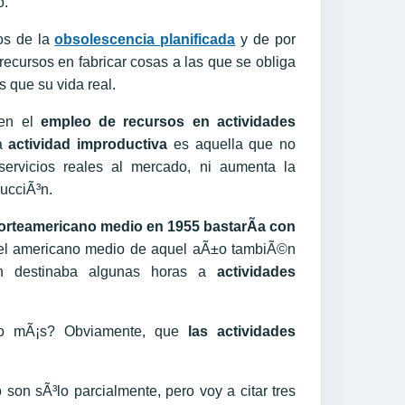
o.
os de la
obsolescencia planificada
y de por
ecursos en fabricar cosas a las que se obliga
 que su vida real.
en el
empleo de recursos en actividades
a
actividad improductiva
es aquella que no
ervicios reales al mercado, ni aumenta la
ducciÃ³n.
norteamericano medio en 1955 bastarÃ­a con
 el americano medio de aquel aÃ±o tambiÃ©n
n destinaba algunas horas a
actividades
o mÃ¡s? Obviamente, que
las actividades
son sÃ³lo parcialmente, pero voy a citar tres