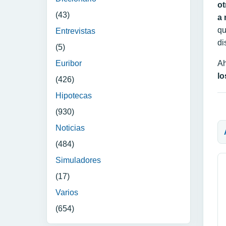
ot
(43)
a 
qu
Entrevistas
di
(5)
Euribor
Ah
lo
(426)
Hipotecas
(930)
N
Noticias
(484)
Simuladores
(17)
Varios
(654)