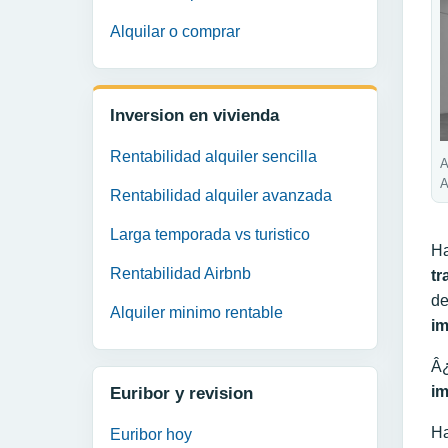
Alquilar o comprar
Inversion en vivienda
Rentabilidad alquiler sencilla
A
A
Rentabilidad alquiler avanzada
Larga temporada vs turistico
Ha
Rentabilidad Airbnb
tr
d
Alquiler minimo rentable
im
Â
im
Euribor y revision
Ha
Euribor hoy