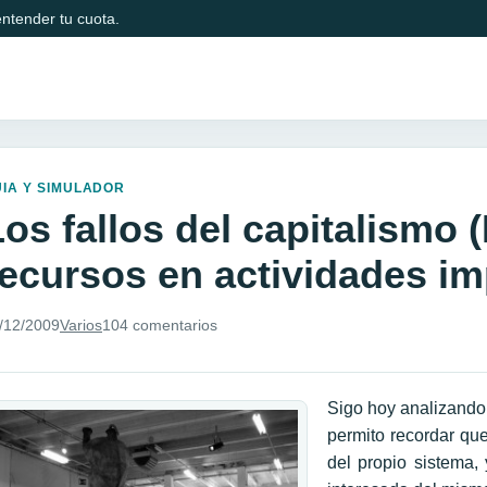
ntender tu cuota.
IA Y SIMULADOR
os fallos del capitalismo 
recursos en actividades im
/12/2009
Varios
104 comentarios
Sigo hoy analizando
permito recordar qu
del propio sistema,