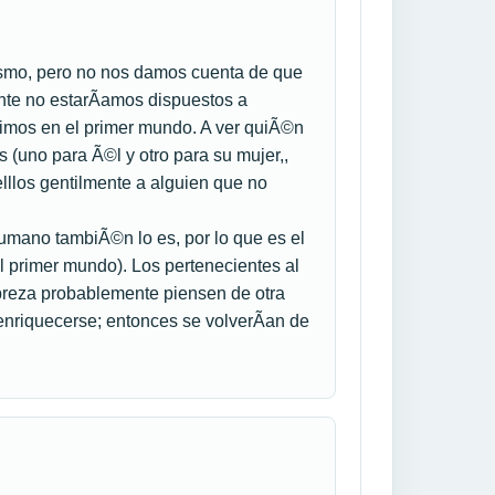
ismo, pero no nos damos cuenta de que
nte no estarÃ­amos dispuestos a
vimos en el primer mundo. A ver quiÃ©n
(uno para Ã©l y otro para su mujer,,
elllos gentilmente a alguien que no
 humano tambiÃ©n lo es, por lo que es el
l primer mundo). Los pertenecientes al
breza probablemente piensen de otra
nriquecerse; entonces se volverÃ­an de