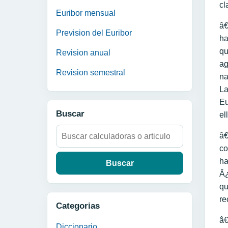
cl
Euribor mensual
â€
Prevision del Euribor
ha
qu
Revision anual
ag
Revision semestral
na
La
Eu
Buscar
el
Buscar:
â€
co
ha
Â¿
qu
re
Categorias
â€
Diccionario