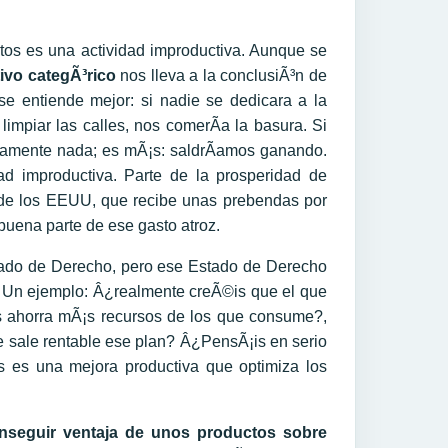
itos es una actividad improductiva. Aunque se
ivo categÃ³rico
nos lleva a la conclusiÃ³n de
 se entiende mejor: si nadie se dedicara a la
limpiar las calles, nos comerÃ­a la basura. Si
tamente nada; es mÃ¡s: saldrÃ­amos ganando.
ad improductiva. Parte de la prosperidad de
 de los EEUU, que recibe unas prebendas por
 buena parte de ese gasto atroz.
stado de Derecho, pero ese Estado de Derecho
. Un ejemplo: Â¿realmente creÃ©is que el que
s ahorra mÃ¡s recursos de los que consume?,
 sale rentable ese plan? Â¿PensÃ¡is en serio
s es una mejora productiva que optimiza los
nseguir ventaja de unos productos sobre