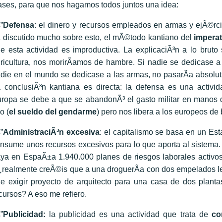
ases, para que nos hagamos todos juntos una idea:
”
Defensa
: el dinero y recursos empleados en armas y ejÃ©rc
 discutido mucho sobre esto, el mÃ©todo kantiano del
imperat
e esta actividad es improductiva. La explicaciÃ³n a lo bruto
ricultura, nos morirÃ­amos de hambre. Si nadie se dedicase a 
die en el mundo se dedicase a las armas, no pasarÃ­a absolu
 conclusiÃ³n kantiana es directa: la defensa es una activid
ropa se debe a que se abandonÃ³ el gasto militar en manos
lo (
el sueldo del gendarme
) pero nos libera a los europeos de
”
AdministraciÃ³n excesiva
: el capitalismo se basa en un E
nsume unos recursos excesivos para lo que aporta al sistema
ya en EspaÃ±a 1.940.000 planes de riesgos laborales activo
realmente creÃ©is que a una droguerÃ­a con dos empelados le
e exigir proyecto de arquitecto para una casa de dos planta
cursos? A eso me refiero.
”
Publicidad:
la publicidad es una actividad que trata de
co