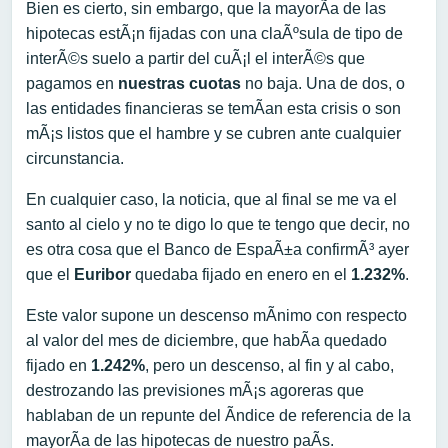
Bien es cierto, sin embargo, que la mayorÃ­a de las
hipotecas estÃ¡n fijadas con una claÃºsula de tipo de
interÃ©s suelo a partir del cuÃ¡l el interÃ©s que
pagamos en
nuestras cuotas
no baja. Una de dos, o
las entidades financieras se temÃ­an esta crisis o son
mÃ¡s listos que el hambre y se cubren ante cualquier
circunstancia.
En cualquier caso, la noticia, que al final se me va el
santo al cielo y no te digo lo que te tengo que decir, no
es otra cosa que el Banco de EspaÃ±a confirmÃ³ ayer
que el
Euribor
quedaba fijado en enero en el
1.232%
.
Este valor supone un descenso mÃ­nimo con respecto
al valor del mes de diciembre, que habÃ­a quedado
fijado en
1.242%
, pero un descenso, al fin y al cabo,
destrozando las previsiones mÃ¡s agoreras que
hablaban de un repunte del Ã­ndice de referencia de la
mayorÃ­a de las hipotecas de nuestro paÃ­s.