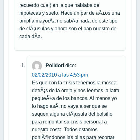
recuerdo cual) en la que hablaba de
hipotecas y suelo. Hace un par de aÃ±os una
amplia mayorÃ­a no sabÃ­a nada de este tipo
de clÃ¡usulas y ahora son el pan nuestro de
cada dÃ­a.
Polidori
dice:
02/02/2010 a las 4:53 pm
Es que con la crisis tenemos la mosca
detrÃ¡s de la oreja y nos leemos la latra
pequeÃ±a de los bancos. Al menos yo
lo hago asÃ­, no vaya a ser que se
saquen alguna clÃ¡usula del bolsillo
para remontar su crisis personal a
nuestra costa. Todos estamos
poniÃ©ndonos las pilas para recortar