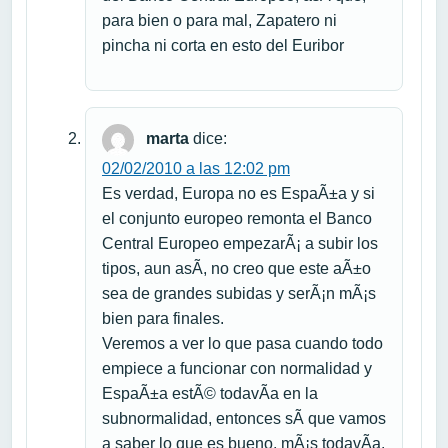
para bien o para mal, Zapatero ni
pincha ni corta en esto del Euribor
marta
dice:
02/02/2010 a las 12:02 pm
Es verdad, Europa no es EspaÃ±a y si
el conjunto europeo remonta el Banco
Central Europeo empezarÃ¡ a subir los
tipos, aun asÃ­, no creo que este aÃ±o
sea de grandes subidas y serÃ¡n mÃ¡s
bien para finales.
Veremos a ver lo que pasa cuando todo
empiece a funcionar con normalidad y
EspaÃ±a estÃ© todavÃ­a en la
subnormalidad, entonces sÃ­ que vamos
a saber lo que es bueno, mÃ¡s todavÃ­a.