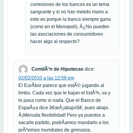
comisiones de los bancos es un tema
sangrante y si no han metido mano a
esto es porque la banca siempre gana
(como en el Monopoli). Â¿No pueden
las asociaciones de consumidores
hacer algo al respecto?
ComilÃ³n de Hipotecas
dice:
02/02/2010 a las 12:59 pm
El EurÃ­bor parece que estÃ© jugando al
limbo. Cada vez que le bajan el listÃ³n, va y
lo pasa como si nada. Que el Banco de
EspaÃ±a dice â€œÂ¡abajo!â€, pues abajo.
Â¡Menuda flexibilidad! Pero ya puestos a
sacarle partido, podrÃ­amos mandarlo a los
prÃ³ximos mundiales de gimnasia.