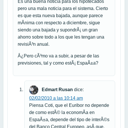
Es una buena noticia para los hipotecados
pero una mala noticia para el sistema. Cierto
es que esta nueva bajada, aunque parece
mÃ­nima con respecto a diciembre, sigue
siendo una bajada y supondrÃ¡ un gran
ahorro sobre todo a los que les tengan una
revisiÃ³n anual.
Â¿Pero cÃ³mo va a subir, a pesar de las
previsiones, tal y como estÃ¡ EspaÃ±a?
Edmart Rusan
dice:
02/02/2010 a las 10:14 am
Piensa Coti, que el Euribor no depende
de como estÃ© la economÃ­a en
EspaÃ±a, depende del tipo de interÃ©s
del Banco Central Europeo, asÃ­ que,