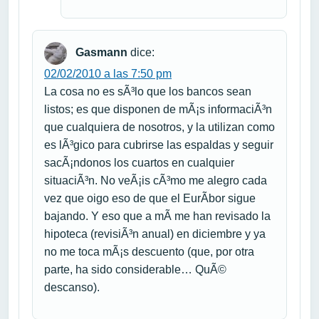
Gasmann
dice:
02/02/2010 a las 7:50 pm
La cosa no es sÃ³lo que los bancos sean
listos; es que disponen de mÃ¡s informaciÃ³n
que cualquiera de nosotros, y la utilizan como
es lÃ³gico para cubrirse las espaldas y seguir
sacÃ¡ndonos los cuartos en cualquier
situaciÃ³n. No veÃ¡is cÃ³mo me alegro cada
vez que oigo eso de que el EurÃ­bor sigue
bajando. Y eso que a mÃ­ me han revisado la
hipoteca (revisiÃ³n anual) en diciembre y ya
no me toca mÃ¡s descuento (que, por otra
parte, ha sido considerable… QuÃ©
descanso).