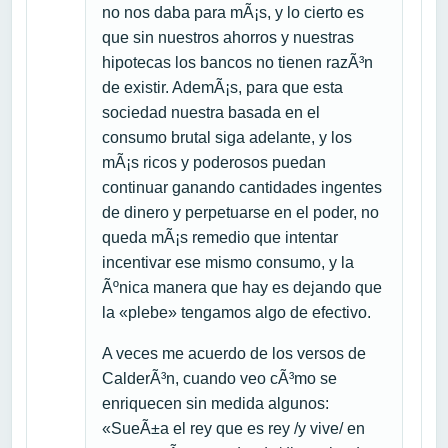
no nos daba para mÃ¡s, y lo cierto es
que sin nuestros ahorros y nuestras
hipotecas los bancos no tienen razÃ³n
de existir. AdemÃ¡s, para que esta
sociedad nuestra basada en el
consumo brutal siga adelante, y los
mÃ¡s ricos y poderosos puedan
continuar ganando cantidades ingentes
de dinero y perpetuarse en el poder, no
queda mÃ¡s remedio que intentar
incentivar ese mismo consumo, y la
Ãºnica manera que hay es dejando que
la «plebe» tengamos algo de efectivo.
A veces me acuerdo de los versos de
CalderÃ³n, cuando veo cÃ³mo se
enriquecen sin medida algunos:
«SueÃ±a el rey que es rey /y vive/ en