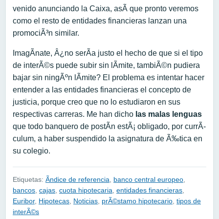
venido anunciando la Caixa, asÃ­ que pronto veremos
como el resto de entidades financieras lanzan una
promociÃ³n similar.
ImagÃ­nate, Â¿no serÃ­a justo el hecho de que si el tipo
de interÃ©s puede subir sin lÃ­mite, tambiÃ©n pudiera
bajar sin ningÃºn lÃ­mite? El problema es intentar hacer
entender a las entidades financieras el concepto de
justicia, porque creo que no lo estudiaron en sus
respectivas carreras. Me han dicho
las malas lenguas
que todo banquero de postÃ­n estÃ¡ obligado, por currÃ­
culum, a haber suspendido la asignatura de Ã‰tica en
su colegio.
Etiquetas:
Ã­ndice de referencia
,
banco central europeo
,
bancos
,
cajas
,
cuota hipotecaria
,
entidades financieras
,
Euribor
,
Hipotecas
,
Noticias
,
prÃ©stamo hipotecario
,
tipos de
interÃ©s