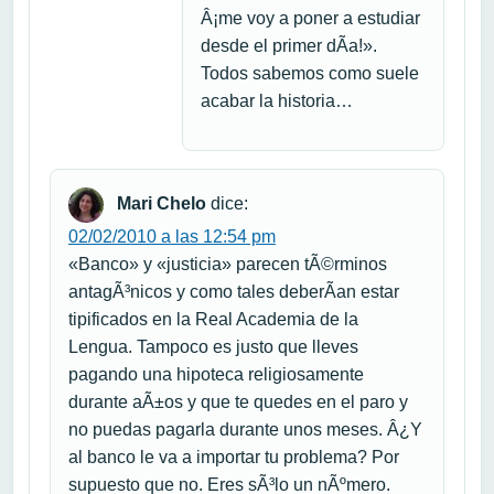
Â¡me voy a poner a estudiar
desde el primer dÃ­a!».
Todos sabemos como suele
acabar la historia…
Mari Chelo
dice:
02/02/2010 a las 12:54 pm
«Banco» y «justicia» parecen tÃ©rminos
antagÃ³nicos y como tales deberÃ­an estar
tipificados en la Real Academia de la
Lengua. Tampoco es justo que lleves
pagando una hipoteca religiosamente
durante aÃ±os y que te quedes en el paro y
no puedas pagarla durante unos meses. Â¿Y
al banco le va a importar tu problema? Por
supuesto que no. Eres sÃ³lo un nÃºmero.