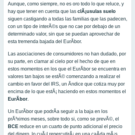
Aunque, como siempre, no es oro todo lo que reluce, y
hay que tener en cuenta que las
clÃ¡usulas suelo
siguen castigando a todas las familias que las padecen,
con un tipo de interÃ©s que no cae por debajo de un
determinado valor, sin que se puedan aprovechar de
esta tremenda bajada del EurÃ­bor.
Las asociaciones de consumidores no han dudado, por
su parte, en clamar al cielo por el hecho de que en
estos momentos en los que el EurÃ­bor se encuentra en
valores tan bajos se estÃ© comenzando a realizar el
cambio en favor del IRS, un Ã­ndice que cotiza muy por
encima de lo que estÃ¡ haciendo en estos momentos el
EurÃ­bor
.
Un EurÃ­bor que podrÃ­a seguir a la baja en los
prÃ³ximos meses, sobre todo si, como se prevÃ©, el
BCE
reduce en un cuarto de punto adicional el precio
del dinero, lo cuÃ¡l repercutirÃ¡ en una caÃ­da mÃ¡s