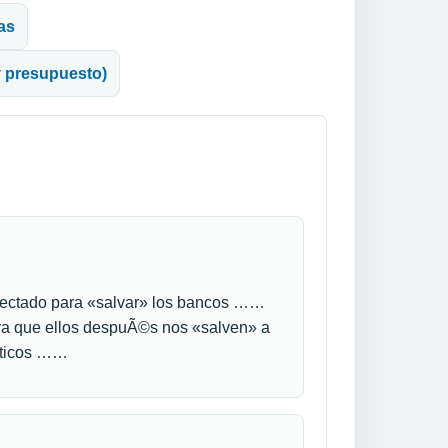
cas
y presupuesto)
nyectado para «salvar» los bancos ……
ra que ellos despuÃ©s nos «salven» a
aticos ……