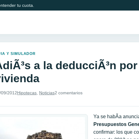
ntender tu cuota.
IA Y SIMULADOR
AdiÃ³s a la deducciÃ³n po
vivienda
/09/2012
Hipotecas
,
Noticias
2 comentarios
Ya se habÃ­a anuncia
Presupuestos Gene
confirmar: los que 