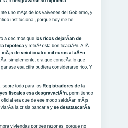
odrÃ¡n
desgravarse su hipoteca
.
ante uno mÃ¡s de los vaivenes del Gobierno, y
tido institucional, porque hoy me he
ro a decirnos que
los ricos dejarÃ­an de
la hipoteca
y retirÃ³ esta bonificaciÃ³n. AllÃ­
r mÃ¡s de veinticuatro mil euros al aÃ±o
.
­a, simplemente, era que conocÃ­a lo que
 ganase esa cifra pudiera considerarse rico. Y
, sobre todo para los
Registradores de la
eyes fiscales esa desgravaciÃ³n
, permitiendo
a oficial era que de ese modo saldrÃ­an mÃ¡s
viarÃ­a la crisis bancaria y
se desatascarÃ­a
mpra viviendas por tres razones: porque no