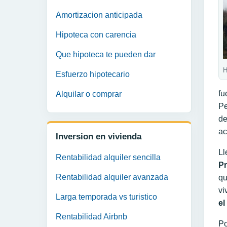
Amortizacion anticipada
Hipoteca con carencia
Que hipoteca te pueden dar
H
Esfuerzo hipotecario
fu
Alquilar o comprar
Pe
de
ac
Inversion en vivienda
Ll
Rentabilidad alquiler sencilla
P
Rentabilidad alquiler avanzada
qu
vi
Larga temporada vs turistico
el
Rentabilidad Airbnb
Po