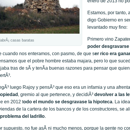
enero de 2013 no p
Estamos, por tanto, 
digo Gobierno en sen
levantado muy fino:
Primero vino Zapate
abrÃ¡ casas baratas
poder desgravarse 
e cuando nos enteramos, con pasmo, de que s
er rico era gana
nsamos que el pobre hombre estaba majara, pero lo que sucedÃ
jaba tras de sÃ­ y tenÃ­a buenas razones para pensar que quien
ertÃ³.
egÃ³ luego Rajoy y pensÃ³ que eso era un infamia y una afrenta
ropiedad
, gremio al que pertenece, y decidiÃ³
devolver a las l
e en 2012 t
odo el mundo se desgravase la hipoteca
. La ide
viendas de la cartera de los bancos y de los constructores, se ali
 problema del ladrillo
.
r supuesto, no fue asÃ­ ni mucho menos, porque la gente no co