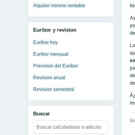
Alquiler minimo rentable
ti
As
po
Euribor y revision
de
Euribor hoy
Lo
qu
Euribor mensual
ex
Prevision del Euribor
pa
de
Revision anual
de
Revision semestral
Â¿
im
Buscar
Et
Buscar:
N