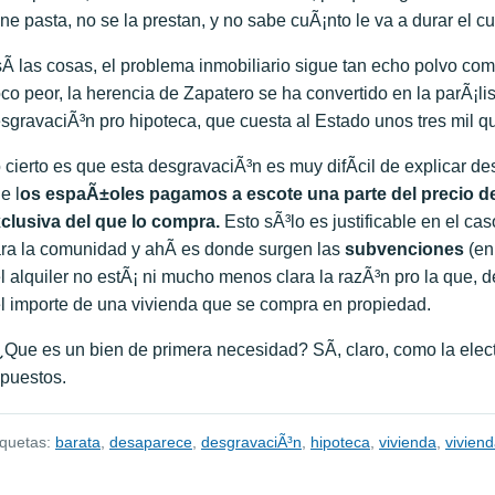
ene pasta, no se la prestan, y no sabe cuÃ¡nto le va a durar el cu
Ã­ las cosas, el problema inmobiliario sigue tan echo polvo co
co peor, la herencia de Zapatero se ha convertido en la parÃ¡l
sgravaciÃ³n pro hipoteca, que cuesta al Estado unos tres mil q
 cierto es que esta desgravaciÃ³n es muy difÃ­cil de explicar de
e l
os espaÃ±oles pagamos a escote una parte del precio de
clusiva del que lo compra.
Esto sÃ³lo es justificable en el c
ra la comunidad y ahÃ­ es donde surgen las
subvenciones
(en 
l alquiler no estÃ¡ ni mucho menos clara la razÃ³n pro la que, de
l importe de una vivienda que se compra en propiedad.
Que es un bien de primera necesidad? SÃ­, claro, como la electr
puestos.
iquetas:
barata
,
desaparece
,
desgravaciÃ³n
,
hipoteca
,
vivienda
,
viviend
avegación de entradas