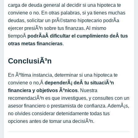
carga de deuda general al decidir si una hipoteca te
conviene o no. En otras palabras, si ya tienes muchas
deudas, solicitar un prÃ©stamo hipotecario podrÃ­a
ejercer presiÃ³n sobre tus finanzas. Al mismo
tiempoÂ
podrÃ­aÂ
dificultar el cumplimiento deÂ
t
us
otras metas financieras
.
ConclusiÃ³n
En Ãºltima instancia, determinar si una hipoteca te
conviene o no,Â
dependerÃ¡ deÂ
t
u situaciÃ³n
financiera y objetivos Ãºnicos
. Nuestra
recomendaciÃ³n es que investigues, y consultes con un
asesor financiero o prestamista de confianza. AdemÃ¡s,
no olvides considerar detenidamente todas tus
opciones antes de tomar una decisiÃ³n.