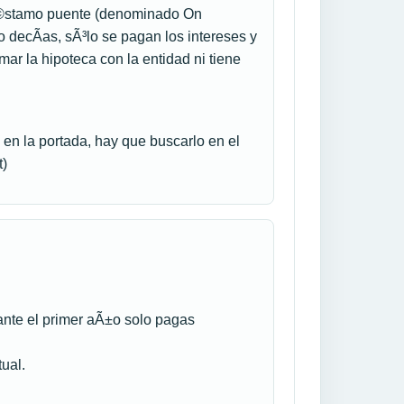
rÃ©stamo puente (denominado On
decÃ­as, sÃ³lo se pagan los intereses y
rmar la hipoteca con la entidad ni tiene
en la portada, hay que buscarlo en el
t)
ante el primer aÃ±o solo pagas
ual.