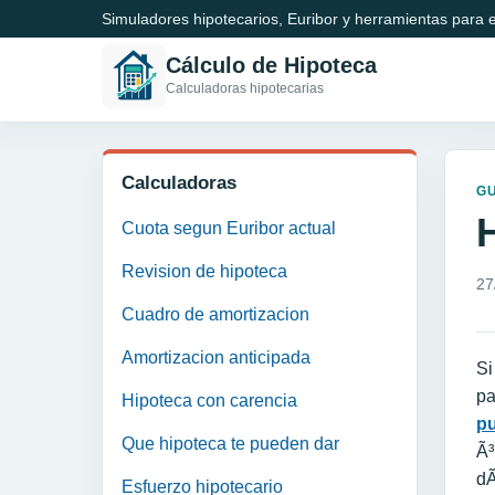
Simuladores hipotecarios, Euribor y herramientas para e
Cálculo de Hipoteca
Calculadoras hipotecarias
Calculadoras
GU
Cuota segun Euribor actual
Revision de hipoteca
27
Cuadro de amortizacion
Amortizacion anticipada
Si
pa
Hipoteca con carencia
p
Que hipoteca te pueden dar
Ã³
dÃ
Esfuerzo hipotecario