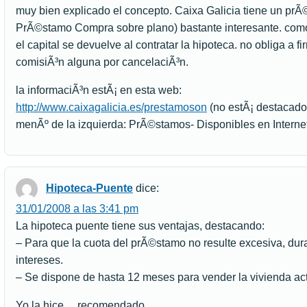
muy bien explicado el concepto. Caixa Galicia tiene un p
PrÃ©stamo Compra sobre plano) bastante interesante. como 
el capital se devuelve al contratar la hipoteca. no obliga a fi
comisiÃ³n alguna por cancelaciÃ³n.
la informaciÃ³n estÃ¡ en esta web:
http://www.caixagalicia.es/prestamoson
(no estÃ¡ destacado 
menÃº de la izquierda: PrÃ©stamos- Disponibles en Interne
Hipoteca-Puente
dice:
31/01/2008 a las 3:41 pm
La hipoteca puente tiene sus ventajas, destacando:
– Para que la cuota del prÃ©stamo no resulte excesiva, dur
intereses.
– Se dispone de hasta 12 meses para vender la vivienda act
Yo la hice….recomendado.