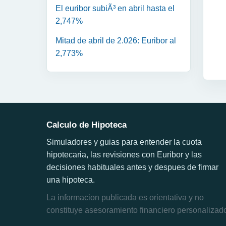
El euribor subiÃ³ en abril hasta el
2,747%
Mitad de abril de 2.026: Euribor al
2,773%
Calculo de Hipoteca
Simuladores y guias para entender la cuota
hipotecaria, las revisiones con Euribor y las
decisiones habituales antes y despues de firmar
una hipoteca.
La informacion publicada es orientativa y no
constituye asesoramiento financiero personalizad