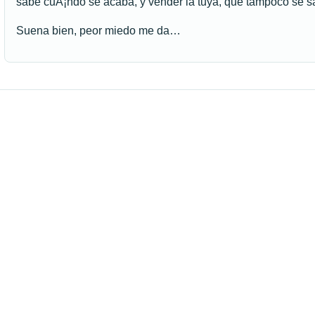
sabe cuÃ¡ndo se acaba, y vender la tuya, que tampoco se 
Suena bien, peor miedo me da…