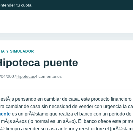
ntender tu cuota.
IA Y SIMULADOR
Hipoteca puente
/04/2007
Hipotecas
4 comentarios
 estÃ¡s pensando en cambiar de casa, este producto financiero 
ra cambiar de casa sin necesidad de vender con urgencia la c
uente
es un prÃ©stamo que realiza el banco con un periodo de 
 mÃ¡s aÃ±os (lo normal es un aÃ±o). El banco ofrece este primer
© tiempo a vender su casa anterior y reestructure el [prÃ©stamo