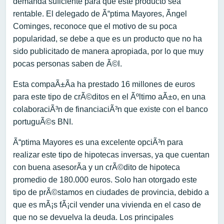
demanda suficiente para que este producto sea
rentable. El delegado de Ã“ptima Mayores, Ãngel
Cominges, reconoce que el motivo de su poca
popularidad, se debe a que es un producto que no ha
sido publicitado de manera apropiada, por lo que muy
pocas personas saben de Ã©l.
Esta compaÃ±Ã­a ha prestado 16 millones de euros
para este tipo de crÃ©ditos en el Ãºltimo aÃ±o, en una
colaboraciÃ³n de financiaciÃ³n que existe con el banco
portuguÃ©s BNI.
Ã“ptima Mayores es una excelente opciÃ³n para
realizar este tipo de hipotecas inversas, ya que cuentan
con buena asesorÃ­a y un crÃ©dito de hipoteca
promedio de 180.000 euros. Solo han otorgado este
tipo de prÃ©stamos en ciudades de provincia, debido a
que es mÃ¡s fÃ¡cil vender una vivienda en el caso de
que no se devuelva la deuda. Los principales