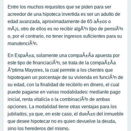
Entre los muchos requisitos que se piden para ser
acreedor de una hipoteca invertida es ser un adulto de
edad avanzada, aproximadamente de 65 aÃ±os o
mÃ¡s, otro de ellos es no recibir algÃºn tipo de pensiÃ³n
o, por el contrario, no tener ingresos suficientes para su
manutenciÃ³n.
En EspaÃ±a, solamente una compaÃ±Ã­a apuesta por
este tipo de financiaciÃ³n, se trata de la compaÃ±Ã­a
Ã“ptima Mayores, la cual permite a los clientes que
hipotequen un porcentaje de su vivienda en funciÃ³n de
su edad, con la finalidad de recibirlo en dinero, el cual
puede pagarse en varias modalidades: mediante pago
inicial, renta vitalicia o la combinaciÃ³n de ambas
opciones. La modalidad tiene otras ventajas para los
jubilados, ya que, en este caso, el dueÃ±o del inmueble
que desee hipotecar no es quien devuelve la deuda,
sino los herederos del mismo.