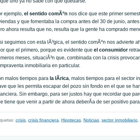
 que uno ya no sabe con que quedarse.
r ejemplo,
el sentido comÃºn
nos dice que este primer semest
viendas y que fomentaba la compra antes del 30 de junio, antes
ro ahora resulta que no, resulta que la gente ha comprado men
si seguimos con esta lÃ³gica, el sentido comÃºn nos advierte 
or que el primero, porque es evidente que
el consumidor
retra
imeros meses, situaciÃ³n que, combinada con la crisis provocar
mpraventa inmobiliaria en particular.
n malos tiempos para
la lÃ­rica
, malos tiempos para el sector i
ave que les permita escapar del pozo sin fondo en el que se han 
nanciera. Sin embargo, para ser justos hay que recordar que pa
e tiene que venir a partir de ahora deberÃ­a de ser positivo para 
iquetas:
crisis
,
crisis financiera
,
Hipotecas
,
Noticias
,
sector inmobiliario
,
avegación de entradas