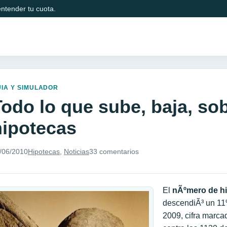
ntender tu cuota.
IA Y SIMULADOR
Todo lo que sube, baja, sob
hipotecas
/06/2010
Hipotecas
,
Noticias
33 comentarios
El
nÃºmero de h
descendiÃ³ un 11%
2009, cifra marca