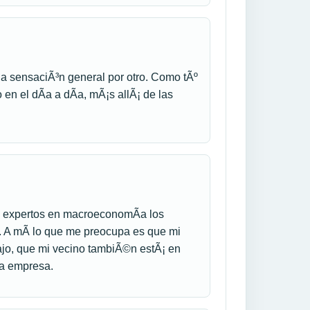
 la sensaciÃ³n general por otro. Como tÃº
en el dÃ­a a dÃ­a, mÃ¡s allÃ¡ de las
s expertos en macroeconomÃ­a los
. A mÃ­ lo que me preocupa es que mi
jo, que mi vecino tambiÃ©n estÃ¡ en
la empresa.