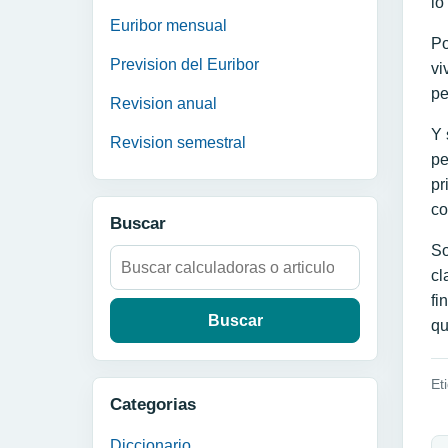
lo
Euribor mensual
Po
Prevision del Euribor
vi
pe
Revision anual
Y 
Revision semestral
pe
pr
co
Buscar
So
Buscar:
cl
fi
qu
Et
Categorias
N
Diccionario