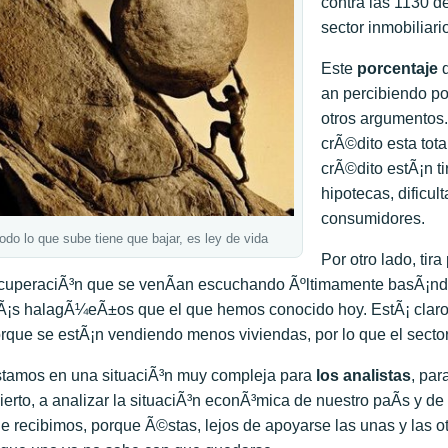
contra las 1130 de
sector inmobiliar
Este
porcentaje
an percibiendo por
otros argumentos.
crÃ©dito esta tot
crÃ©dito estÃ¡n t
hipotecas, dificu
consumidores.
odo lo que sube tiene que bajar, es ley de vida
Por otro lado, tira
cuperaciÃ³n que se venÃ­an escuchando Ãºltimamente basÃ¡ndos
¡s halagÃ¼eÃ±os que el que hemos conocido hoy. EstÃ¡ claro 
rque se estÃ¡n vendiendo menos viviendas, por lo que el sector
tamos en una situaciÃ³n muy compleja para
los analistas
, pa
ierto, a analizar la situaciÃ³n econÃ³mica de nuestro paÃ­s y d
e recibimos, porque Ã©stas, lejos de apoyarse las unas y las o