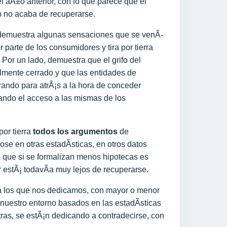
l aÃ±o anterior, con lo que parece que el
io no acaba de recuperarse.
demuestra algunas sensaciones que se venÃ­
 parte de los consumidores y tira por tierra
 Por un lado, demuestra que el grifo del
almente cerrado y que las entidades de
irando para atrÃ¡s a la hora de conceder
ltando el acceso a las mismas de los
 por tierra
todos los argumentos
de
e en otras estadÃ­sticas, en otros datos
que si se formalizan menos hipotecas es
 estÃ¡ todavÃ­a muy lejos de recuperarse.
ra los que nos dedicamos, con mayor o menor
e nuestro entorno basados en las estadÃ­sticas
tras, se estÃ¡n dedicando a contradecirse, con