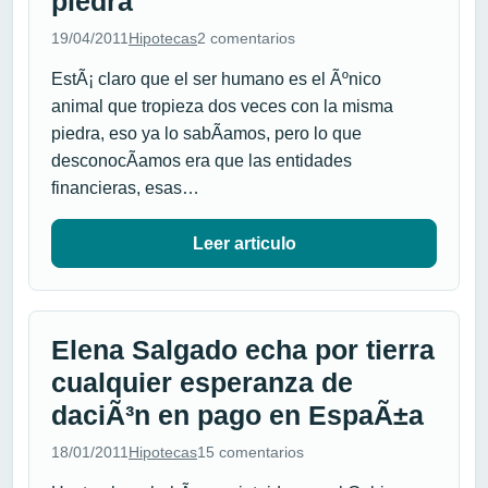
piedra
19/04/2011
Hipotecas
2 comentarios
EstÃ¡ claro que el ser humano es el Ãºnico
animal que tropieza dos veces con la misma
piedra, eso ya lo sabÃ­amos, pero lo que
desconocÃ­amos era que las entidades
financieras, esas…
Leer articulo
Elena Salgado echa por tierra
cualquier esperanza de
daciÃ³n en pago en EspaÃ±a
18/01/2011
Hipotecas
15 comentarios