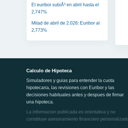
El euribor subiÃ³ en abril hasta el
2,747%
Mitad de abril de 2.026: Euribor al
2,773%
Calculo de Hipoteca
Simuladores y guias para entender la cuota
hipotecaria, las revisiones con Euribor y las
decisiones habituales antes y despues de firmar
una hipoteca.
La informacion publicada es orientativa y no
constituye asesoramiento financiero personalizad