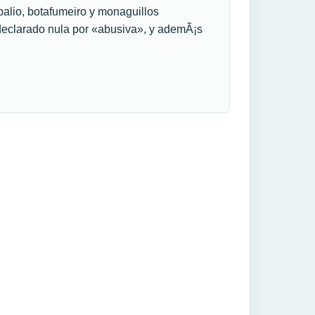
 palio, botafumeiro y monaguillos
declarado nula por «abusiva», y ademÃ¡s