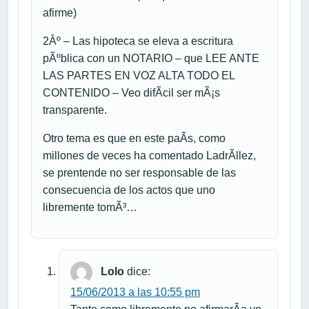
afirme)
2Âº – Las hipoteca se eleva a escritura
pÃºblica con un NOTARIO – que LEE ANTE
LAS PARTES EN VOZ ALTA TODO EL
CONTENIDO – Veo difÃ­cil ser mÃ¡s
transparente.
Otro tema es que en este paÃ­s, como
millones de veces ha comentado LadrÃ­llez,
se prentende no ser responsable de las
consecuencia de los actos que uno
libremente tomÃ³…
Lolo
dice:
15/06/2013 a las 10:55 pm