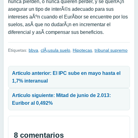
nunca pierden, o nunca quieren perder, y se querrÃ¡n
asegurar un tipo de interÃ©s adecuado para sus
intereses aÃºn cuando el EurÃ­bor se encuentre por los
suelos, asÃ­ que no dudarÃ¡n en incrementar el
diferencial y asÃ­ compensar sus beneficios.
Etiquetas:
bbva
,
clÃ¡usula suelo
,
Hipotecas
,
tribunal supremo
Navegación de entradas
Articulo anterior: El IPC sube en mayo hasta el
1,7% interanual
Articulo siguiente: Mitad de junio de 2.013:
Euribor al 0,492%
8 comentarios