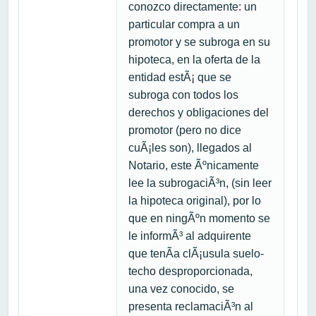
conozco directamente: un
particular compra a un
promotor y se subroga en su
hipoteca, en la oferta de la
entidad estÃ¡ que se
subroga con todos los
derechos y obligaciones del
promotor (pero no dice
cuÃ¡les son), llegados al
Notario, este Ãºnicamente
lee la subrogaciÃ³n, (sin leer
la hipoteca original), por lo
que en ningÃºn momento se
le informÃ³ al adquirente
que tenÃ­a clÃ¡usula suelo-
techo desproporcionada,
una vez conocido, se
presenta reclamaciÃ³n al