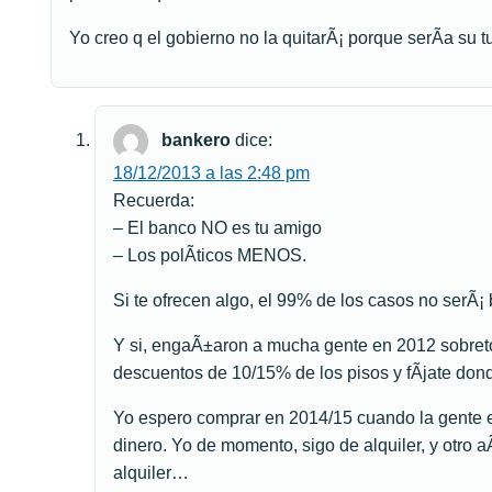
Yo creo q el gobierno no la quitarÃ¡ porque serÃ­a su t
bankero
dice:
18/12/2013 a las 2:48 pm
Recuerda:
– El banco NO es tu amigo
– Los polÃ­ticos MENOS.
Si te ofrecen algo, el 99% de los casos no serÃ¡ b
Y si, engaÃ±aron a mucha gente en 2012 sobre
descuentos de 10/15% de los pisos y fÃ­jate do
Yo espero comprar en 2014/15 cuando la gente 
dinero. Yo de momento, sigo de alquiler, y otro
alquiler…