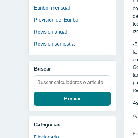
un
Euribor mensual
co
de
Prevision del Euribor
to
iz
Revision anual
Revision semestral
-E
la
co
Go
Buscar
ta
Buscar:
pr
re
As
Â¿
Categorias
Et
Diccionario