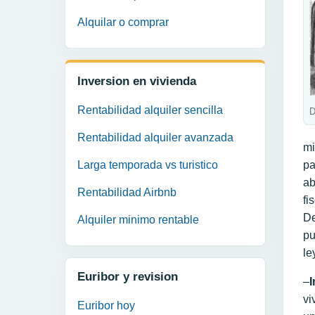
Alquilar o comprar
Inversion en vivienda
Rentabilidad alquiler sencilla
D
Rentabilidad alquiler avanzada
mi
Larga temporada vs turistico
pa
ab
Rentabilidad Airbnb
fi
De
Alquiler minimo rentable
pu
le
Euribor y revision
–
vi
Euribor hoy