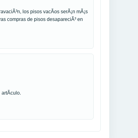
ravaciÃ³n, los pisos vacÃ­os serÃ¡n mÃ¡s
evas compras de pisos desapareciÃ³ en
artÃ­culo.