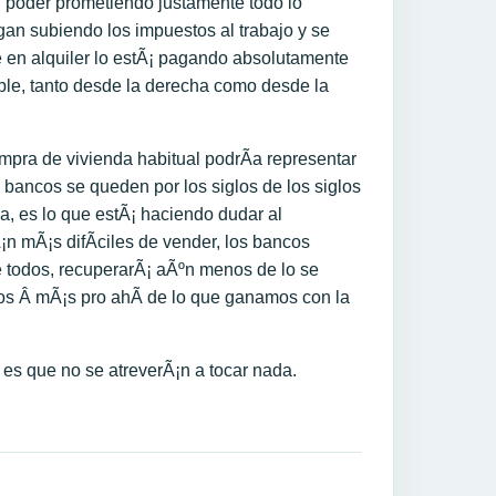
 poder prometiendo justamente todo lo
igan subiendo los impuestos al trabajo y se
ve en alquiler lo estÃ¡ pagando absolutamente
ible, tanto desde la derecha como desde la
ompra de vivienda habitual podrÃ­a representar
s bancos se queden por los siglos de los siglos
sa, es lo que estÃ¡ haciendo dudar al
¡n mÃ¡s difÃ­ciles de vender, los bancos
e todos, recuperarÃ¡ aÃºn menos de lo se
os Â mÃ¡s pro ahÃ­ de lo que ganamos con la
es que no se atreverÃ¡n a tocar nada.