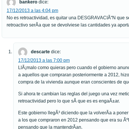
bankero
dice:
17/12/2013 a las 4:04 pm
No es retroactividad, es quitar una DESGRAVACIÃ“N que 
retroactivo serÃ­a que se devolviese las cantidades ya aport
descarte
dice:
17/12/2013 a las 7:00 pm
LlÃ¡malo como quieras pero cuando el gobierno anunci
a aquellos que compraran posteriormente a 2012, hizo
compra de la vivienda aunque eran conscientes de qu
Si ahora te cambian las reglas del juego una vez metid
retroactividad pero lo que sÃ­ que es es engaÃ±ar.
Este gobierno llegÃ³ diciendo que la volverÃ­a a poner
a los que compraron en 2012 pensando que era su Ãºlt
pensando que la mantendrÃ­an.