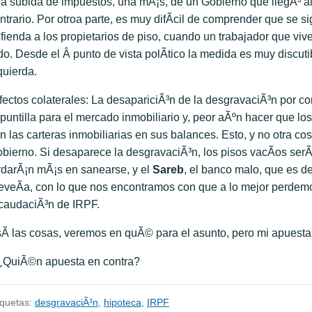
a subida de impuestos, una mÃ¡s, de un Gobierno que llegÃ³ al
ntrario. Por otroa parte, es muy difÃ­cil de comprender que se s
fienda a los propietarios de piso, cuando un trabajador que vi
do. Desde el Â punto de vista polÃ­tico la medida es muy discut
quierda.
fectos colaterales: La desapariciÃ³n de la desgravaciÃ³n por c
 puntilla para el mercado inmobiliario y, peor aÃºn hacer que lo
n las carteras inmobiliarias en sus balances. Esto, y no otra co
bierno. Si desaparece la desgravaciÃ³n, los pisos vacÃ­os serÃ
rdarÃ¡n mÃ¡s en sanearse, y el
Sareb
, el banco malo, que es d
eveÃ­a, con lo que nos encontramos con que a lo mejor perdem
caudaciÃ³n de IRPF.
Ã­ las cosas, veremos en quÃ© para el asunto, pero mi apuesta 
QuiÃ©n apuesta en contra?
iquetas:
desgravaciÃ³n
,
hipoteca
,
IRPF