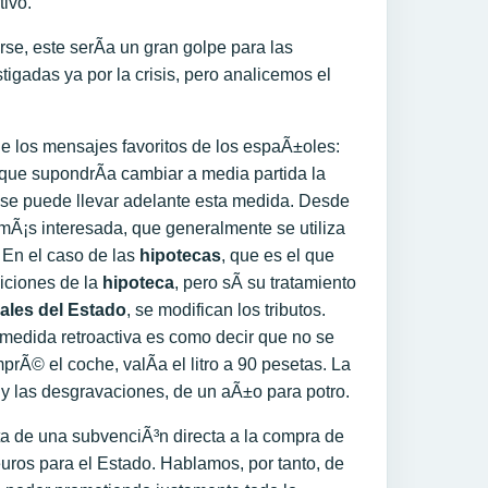
tivo.
se, este serÃ­a un gran golpe para las
igadas ya por la crisis, pero analicemos el
de los mensajes favoritos de los espaÃ±oles:
rque supondrÃ­a cambiar a media partida la
o se puede llevar adelante esta medida. Desde
emÃ¡s interesada, que generalmente se utiliza
 En el caso de las
hipotecas
, que es el que
iciones de la
hipoteca
, pero sÃ­ su tratamiento
les del Estado
, se modifican los tributos.
 medida retroactiva es como decir que no se
rÃ© el coche, valÃ­a el litro a 90 pesetas. La
y las desgravaciones, de un aÃ±o para potro.
ata de una subvenciÃ³n directa a la compra de
uros para el Estado. Hablamos, por tanto, de