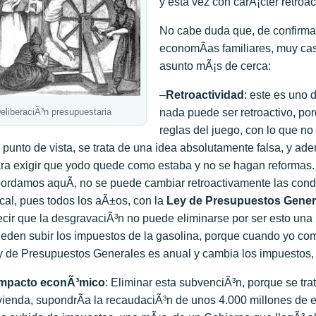
y esta vez con carÃ¡cter retroac
No cabe duda que, de confirmar
economÃ­as familiares, muy cast
asunto mÃ¡s de cerca:
–
Retroactividad
: este es uno 
eliberaciÃ³n presupuestaria
nada puede ser retroactivo, po
reglas del juego, con lo que n
 punto de vista, se trata de una idea absolutamente falsa, y ad
ra exigir que yodo quede como estaba y no se hagan reformas.
ordamos aquÃ­, no se puede cambiar retroactivamente las cond
scal, pues todos los aÃ±os, con la
Ley de Presupuestos Genera
cir que la desgravaciÃ³n no puede eliminarse por ser esto una
eden subir los impuestos de la gasolina, porque cuando yo comp
y de Presupuestos Generales es anual y cambia los impuestos, 
Impacto econÃ³mico
: Eliminar esta subvenciÃ³n, porque se tr
vienda, supondrÃ­a la recaudaciÃ³n de unos 4.000 millones de e