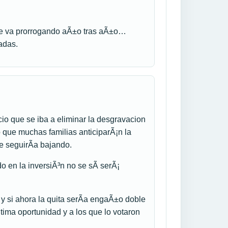
se va prorrogando aÃ±o tras aÃ±o…
adas.
o que se iba a eliminar la desgravacion
 que muchas familias anticiparÃ¡n la
e seguirÃ­a bajando.
o en la inversiÃ³n no se sÃ­ serÃ¡
 y si ahora la quita serÃ­a engaÃ±o doble
ima oportunidad y a los que lo votaron