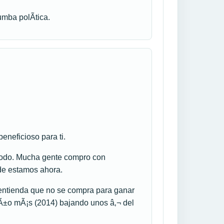
umba polÃ­tica.
eneficioso para ti.
todo. Mucha gente compro con
nde estamos ahora.
entienda que no se compra para ganar
 aÃ±o mÃ¡s (2014) bajando unos â‚¬ del