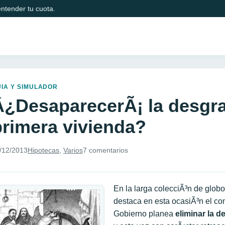
ntender tu cuota.
IA Y SIMULADOR
Â¿DesaparecerÃ¡ la desgra
primera vivienda?
/12/2013
Hipotecas
,
Varios
7 comentarios
En la larga colecciÃ³n de glo
destaca en esta ocasiÃ³n el com
Gobierno planea
eliminar la d