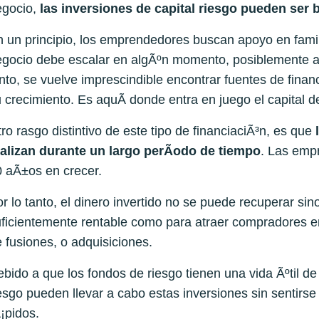
egocio,
las inversiones de capital riesgo pueden ser 
 un principio, los emprendedores buscan apoyo en fami
gocio debe escalar en algÃºn momento, posiblemente aÃ
nto, se vuelve imprescindible encontrar fuentes de fina
 crecimiento. Es aquÃ­ donde entra en juego el capital d
ro rasgo distintivo de este tipo de financiaciÃ³n, es que
ealizan durante un largo perÃ­odo de tiempo
. Las emp
 aÃ±os en crecer.
r lo tanto, el dinero invertido no se puede recuperar si
ficientemente rentable como para atraer compradores e
 fusiones, o adquisiciones.
bido a que los fondos de riesgo tienen una vida Ãºtil de
esgo pueden llevar a cabo estas inversiones sin sentirse
¡pidos.