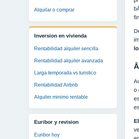
pr
bÃ
Alquilar o comprar
fi
De
Inversion en vivienda
i
lo
Rentabilidad alquiler sencilla
Rentabilidad alquiler avanzada
Â
Larga temporada vs turistico
A
Rentabilidad Airbnb
o 
Alquiler minimo rentable
es
es
E
Euribor y revision
ve
Euribor hoy
em