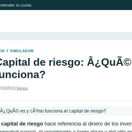
ntender tu cuota.
IA Y SIMULADOR
Capital de riesgo: Â¿QuÃ©
funciona?
/10/2021
Varios
l
capital de riesgo
hace referencia al dinero de los inve