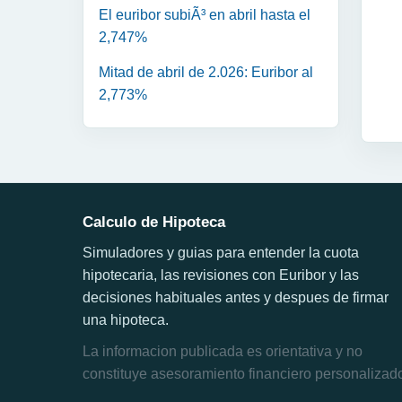
El euribor subiÃ³ en abril hasta el
2,747%
Mitad de abril de 2.026: Euribor al
2,773%
Calculo de Hipoteca
Simuladores y guias para entender la cuota
hipotecaria, las revisiones con Euribor y las
decisiones habituales antes y despues de firmar
una hipoteca.
La informacion publicada es orientativa y no
constituye asesoramiento financiero personalizad