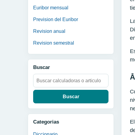
ti
Euribor mensual
Prevision del Euribor
La
Di
Revision anual
e
Revision semestral
Es
mo
Buscar
Â
Buscar:
Co
ni
ne
El
Categorias
de
Diccionario