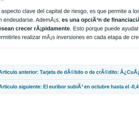
 aspecto clave del capital de riesgo, es que permite a l
in endeudarse. AdemÃ¡s,
es una opciÃ³n de financiaci
esean crecer rÃ¡pidamente
. Esto porque puede ayudarl
rmitirles realizar mÃ¡s inversiones en cada etapa de cre
avegación de entradas
Articulo anterior: Tarjeta de dÃ©bito o de crÃ©dito: Â¿CuÃ¡l
Articulo siguiente: El euribor subiÃ³ en octubre hasta el -0