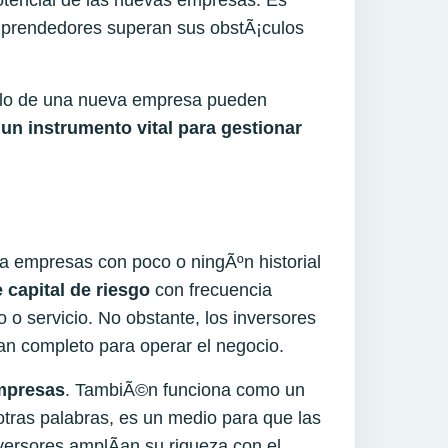
 potencial de las nuevas empresas. Es
mprendedores superan sus obstÃ¡culos
rollo de una nueva empresa pueden
 un instrumento vital para
gestionar
 empresas con poco o ningÃºn historial
capital de riesgo
con frecuencia
o servicio. No obstante, los inversores
lan completo para operar el negocio.
empresas
. TambiÃ©n funciona como un
 otras palabras, es un medio para que las
versores amplÃ­an su riqueza con el