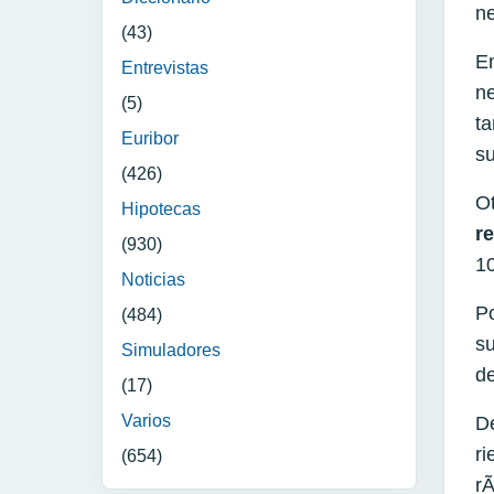
n
(43)
En
Entrevistas
ne
(5)
ta
Euribor
su
(426)
Ot
Hipotecas
r
(930)
10
Noticias
Po
(484)
su
Simuladores
de
(17)
Varios
De
ri
(654)
rÃ