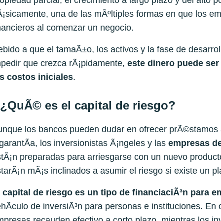
opiedad parcial, el crecimiento a largo plazo y del alto
¡sicamente, una de las mÃºltiples formas en que los e
nancieros al comenzar un negocio.
bido a que el tamaÃ±o, los activos y la fase de desar
mpedir que crezca rÃ¡pidamente,
este dinero puede ser
s costos iniciales
.
¿QuÃ© es el capital de riesgo?
unque los bancos pueden dudar en ofrecer prÃ©stamos a
garantÃ­a, los inversionistas Ã¡ngeles y las
empresas de 
tÃ¡n preparadas para arriesgarse con un nuevo producto 
tarÃ¡n mÃ¡s inclinados a asumir el riesgo si existe un p
l capital de riesgo es un tipo de financiaciÃ³n para 
hÃ­culo de inversiÃ³n para personas e instituciones. En
presas recauden efectivo a corto plazo, mientras los in