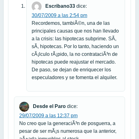
Escribano33
dice:
30/07/2009 a las 2:54 pm
Recordemos, tambiÃ©n, una de las
principales causas que nos han llevado
a la crisis: las hipotecas subprime. SÃ­,
sÃ­, hipotecas. Por lo tanto, haciendo un
cÃ¡lculo rÃ¡pido, la no contrataciÃ³n de
hipotecas puede reajustar el mercado.
De paso, se dejan de enriquecer los
especuladores y se fomenta el alquiler.
Desde el Paro
dice:
29/07/2009 a las 12:37 pm
No creo que la generaciÃ³n de posguerra, a
pesar de ser mÃ¡s numerosa que la anterior,
aÃ±ada inmuebles al stock.