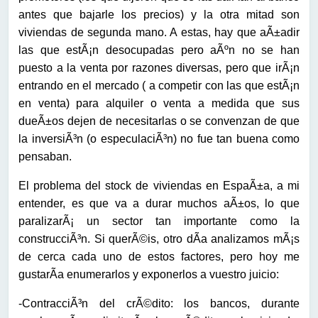
antes que bajarle los precios) y la otra mitad son
viviendas de segunda mano. A estas, hay que aÃ±adir
las que estÃ¡n desocupadas pero aÃºn no se han
puesto a la venta por razones diversas, pero que irÃ¡n
entrando en el mercado ( a competir con las que estÃ¡n
en venta) para alquiler o venta a medida que sus
dueÃ±os dejen de necesitarlas o se convenzan de que
la inversiÃ³n (o especulaciÃ³n) no fue tan buena como
pensaban.
El problema del stock de viviendas en EspaÃ±a, a mi
entender, es que va a durar muchos aÃ±os, lo que
paralizarÃ¡ un sector tan importante como la
construcciÃ³n. Si querÃ©is, otro dÃ­a analizamos mÃ¡s
de cerca cada uno de estos factores, pero hoy me
gustarÃ­a enumerarlos y exponerlos a vuestro juicio:
-ContracciÃ³n del crÃ©dito: los bancos, durante