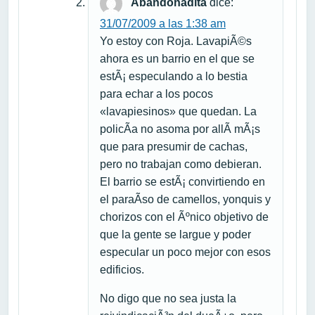
Abandonadita
dice:
31/07/2009 a las 1:38 am
Yo estoy con Roja. LavapiÃ©s
ahora es un barrio en el que se
estÃ¡ especulando a lo bestia
para echar a los pocos
«lavapiesinos» que quedan. La
policÃ­a no asoma por allÃ­ mÃ¡s
que para presumir de cachas,
pero no trabajan como debieran.
El barrio se estÃ¡ convirtiendo en
el paraÃ­so de camellos, yonquis y
chorizos con el Ãºnico objetivo de
que la gente se largue y poder
especular un poco mejor con esos
edificios.
No digo que no sea justa la