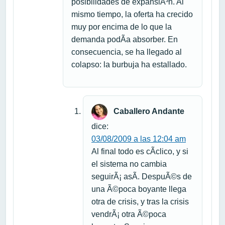
posibilidades de expansiÃ³n. Al
mismo tiempo, la oferta ha crecido
muy por encima de lo que la
demanda podÃ­a absorber. En
consecuencia, se ha llegado al
colapso: la burbuja ha estallado.
Caballero Andante
dice:
03/08/2009 a las 12:04 am
Al final todo es cÃ­clico, y si
el sistema no cambia
seguirÃ¡ asÃ­. DespuÃ©s de
una Ã©poca boyante llega
otra de crisis, y tras la crisis
vendrÃ¡ otra Ã©poca