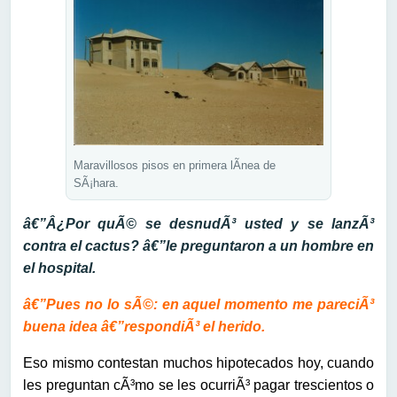
Maravillosos pisos en primera lÃ­nea de
SÃ¡hara.
â€”Â¿Por quÃ© se desnudÃ³ usted y se lanzÃ³
contra el cactus? â€”le preguntaron a un hombre en
el hospital.
â€”Pues no lo sÃ©: en aquel momento me pareciÃ³
buena idea â€”respondiÃ³ el herido.
Eso mismo contestan muchos hipotecados hoy, cuando
les preguntan cÃ³mo se les ocurriÃ³ pagar trescientos o