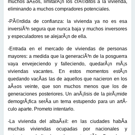
muchos aÃ±os, limitarÃ¡n los crÃ©ditos a la vivienda,
eliminando a muchos compradores potenciales.
-PÃ©rdida de confianza: la vivienda ya no es esa
inversiÃ³n segura que nunca baja y muchos inversores
y especuladores se alejarÃ¡n de ella.
-Entrada en el mercado de viviendas de personas
mayores: a medida que la generaciÃ³n de la posguerra
vaya envejeciendo y falleciendo, quedarÃ¡n mÃ¡s
viviendas vacantes. En estos momentos estÃ¡n
quedando vacÃ­as las de aquellos que nacieron en los
aÃ±os veinte, que son muchos menos que los de
generaciones posteriores. Un anÃ¡lisis de la pirÃ¡mide
demogrÃ¡fica serÃ­a un tema estupendo para un artÃ­
culo aparte. Prometo intentarlo.
-La vivienda del albaÃ±il: en las ciudades habÃ­a
muchas viviendas ocupadas por nacionales y