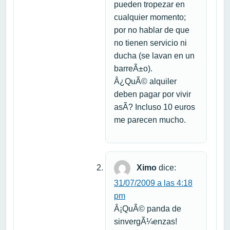
pueden tropezar en
cualquier momento;
por no hablar de que
no tienen servicio ni
ducha (se lavan en un
barreÃ±o).
Â¿QuÃ© alquiler
deben pagar por vivir
asÃ­? Incluso 10 euros
me parecen mucho.
Ximo
dice:
31/07/2009 a las 4:18
pm
Â¡QuÃ© panda de
sinvergÃ¼enzas!