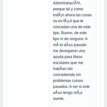
AdministraciÃ³n,
porque tal y como
estÃ¡n ahora las cosas
no es fÃ¡cil que te
concedan una de este
tipo. Bueno, de este
tipo ni de ninguno. A
mÃ­ el aÃ±o pasado
me denegaron una
ayuda para libros
escolares que me
habÃ­an ido
concediendo sin
problemas cursos
pasados. A ver si este
aÃ±o tengo mÃ¡s
suerte.