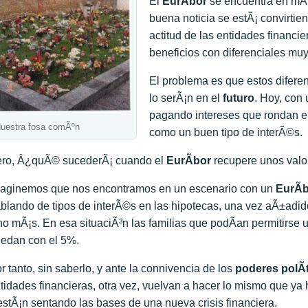
El
EurÃ­bor
se encuentra en mÃ­n
buena noticia se estÃ¡ convirt
actitud de las entidades financi
beneficios con diferenciales mu
El problema es que estos difere
lo serÃ¡n en el
futuro
. Hoy, con 
pagando intereses que rondan el
uestra fosa comÃºn
como un buen tipo de interÃ©s.
ro, Â¿quÃ© sucederÃ¡ cuando el
EurÃ­bor
recupere unos val
aginemos que nos encontramos en un escenario con un
EurÃ­
blando de tipos de interÃ©s en las hipotecas, una vez aÃ±adido e
no mÃ¡s. En esa situaciÃ³n las familias que podÃ­an permitirse
edan con el 5%.
r tanto, sin saberlo, y ante la connivencia de los
poderes polÃ­
tidades financieras, otra vez, vuelvan a hacer lo mismo que ya h
estÃ¡n sentando las bases de una nueva crisis financiera.