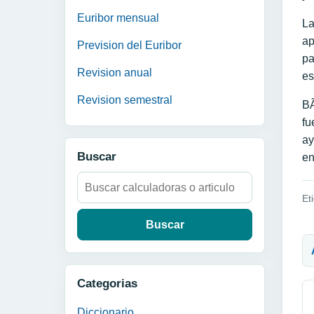
Euribor mensual
La
ap
Prevision del Euribor
pa
Revision anual
es
Revision semestral
BÃ
fu
ay
Buscar
en
Buscar:
Et
N
Categorias
Diccionario