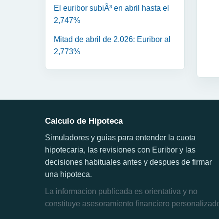
El euribor subiÃ³ en abril hasta el
2,747%
Mitad de abril de 2.026: Euribor al
2,773%
Calculo de Hipoteca
Simuladores y guias para entender la cuota
hipotecaria, las revisiones con Euribor y las
decisiones habituales antes y despues de firmar
una hipoteca.
La informacion publicada es orientativa y no
constituye asesoramiento financiero personalizad