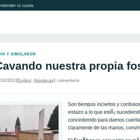
ntender tu cuota.
IA Y SIMULADOR
Cavando nuestra propia f
/10/2013
Euribor
,
Hipotecas
1 comentario
Son tiempos inciertos y confuso
vistazo a lo que estÃ¡ sucediend
concediendo para darnos cuenta 
claramente de las manos, convi