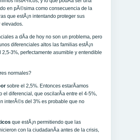
imos histÃ³ricos, y lo que podÃ­a ser una
iendo en pÃ©sima como consecuencia de la
eras que estÃ¡n intentando proteger sus
y elevados.
nciales a dÃ­a de hoy no son un problema, pero
unos diferenciales altos las familias estÃ¡n
 2,5-3%, perfectamente asumible y entendible
ores normales?
bor
sobre el 2,5%. Entonces estarÃ­amos
l diferencial, que oscilarÃ­a entre el 4-5%,
 un interÃ©s del 3% es probable que no
ticos
que estÃ¡n permitiendo que las
icieron con la ciudadanÃ­a antes de la crisis,