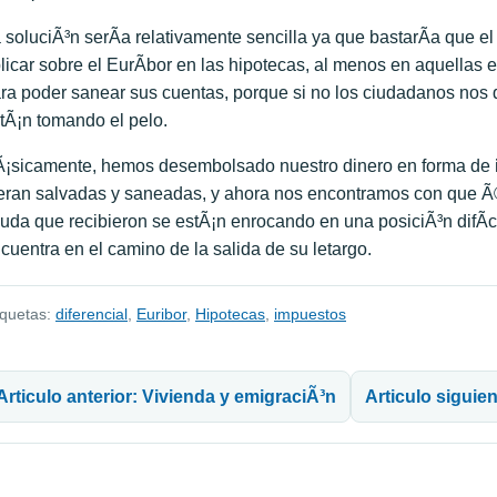
 soluciÃ³n serÃ­a relativamente sencilla ya que bastarÃ­a que e
licar sobre el EurÃ­bor en las hipotecas, al menos en aquellas 
ra poder sanear sus cuentas, porque si no los ciudadanos nos
tÃ¡n tomando el pelo.
¡sicamente, hemos desembolsado nuestro dinero en forma de
eran salvadas y saneadas, y ahora nos encontramos con que Ã©st
uda que recibieron se estÃ¡n enrocando en una posiciÃ³n difÃ
cuentra en el camino de la salida de su letargo.
iquetas:
diferencial
,
Euribor
,
Hipotecas
,
impuestos
avegación de entradas
Articulo anterior: Vivienda y emigraciÃ³n
Articulo siguien