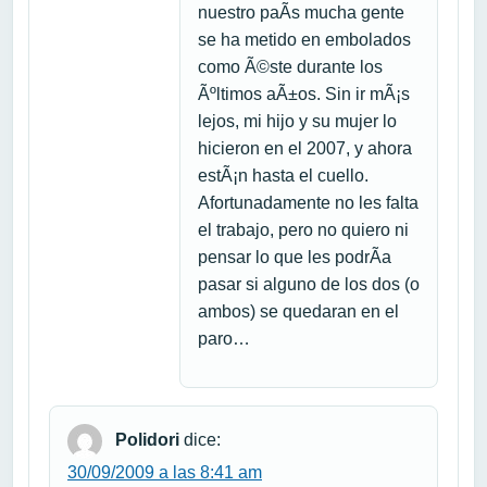
nuestro paÃ­s mucha gente
se ha metido en embolados
como Ã©ste durante los
Ãºltimos aÃ±os. Sin ir mÃ¡s
lejos, mi hijo y su mujer lo
hicieron en el 2007, y ahora
estÃ¡n hasta el cuello.
Afortunadamente no les falta
el trabajo, pero no quiero ni
pensar lo que les podrÃ­a
pasar si alguno de los dos (o
ambos) se quedaran en el
paro…
Polidori
dice:
30/09/2009 a las 8:41 am