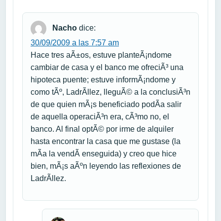
Nacho
dice:
30/09/2009 a las 7:57 am
Hace tres aÃ±os, estuve planteÃ¡ndome
cambiar de casa y el banco me ofreciÃ³ una
hipoteca puente; estuve informÃ¡ndome y
como tÃº, LadrÃ­llez, lleguÃ© a la conclusiÃ³n
de que quien mÃ¡s beneficiado podÃ­a salir
de aquella operaciÃ³n era, cÃ³mo no, el
banco. Al final optÃ© por irme de alquiler
hasta encontrar la casa que me gustase (la
mÃ­a la vendÃ­ enseguida) y creo que hice
bien, mÃ¡s aÃºn leyendo las reflexiones de
LadrÃ­llez.