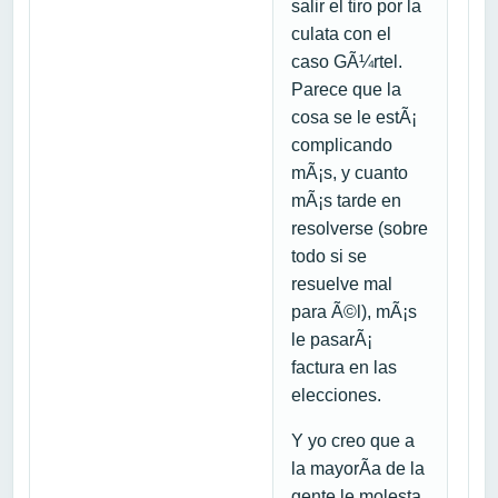
salir el tiro por la
culata con el
caso GÃ¼rtel.
Parece que la
cosa se le estÃ¡
complicando
mÃ¡s, y cuanto
mÃ¡s tarde en
resolverse (sobre
todo si se
resuelve mal
para Ã©l), mÃ¡s
le pasarÃ¡
factura en las
elecciones.
Y yo creo que a
la mayorÃ­a de la
gente le molesta