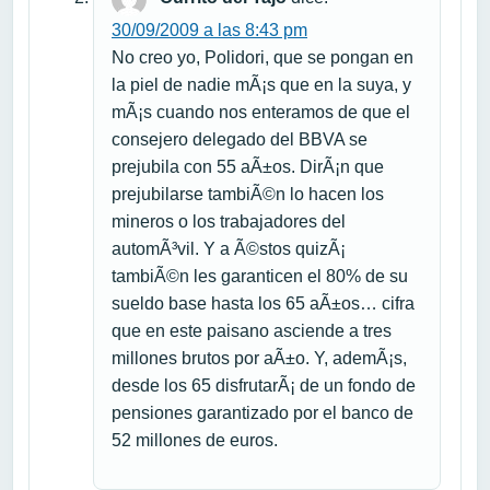
30/09/2009 a las 8:43 pm
No creo yo, Polidori, que se pongan en
la piel de nadie mÃ¡s que en la suya, y
mÃ¡s cuando nos enteramos de que el
consejero delegado del BBVA se
prejubila con 55 aÃ±os. DirÃ¡n que
prejubilarse tambiÃ©n lo hacen los
mineros o los trabajadores del
automÃ³vil. Y a Ã©stos quizÃ¡
tambiÃ©n les garanticen el 80% de su
sueldo base hasta los 65 aÃ±os… cifra
que en este paisano asciende a tres
millones brutos por aÃ±o. Y, ademÃ¡s,
desde los 65 disfrutarÃ¡ de un fondo de
pensiones garantizado por el banco de
52 millones de euros.