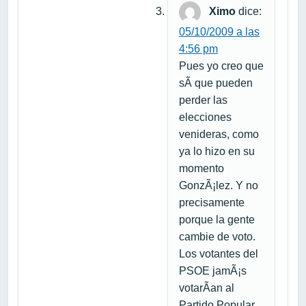
Ximo
dice:
05/10/2009 a las
4:56 pm
Pues yo creo que
sÃ­ que pueden
perder las
elecciones
venideras, como
ya lo hizo en su
momento
GonzÃ¡lez. Y no
precisamente
porque la gente
cambie de voto.
Los votantes del
PSOE jamÃ¡s
votarÃ­an al
Partido Popular.