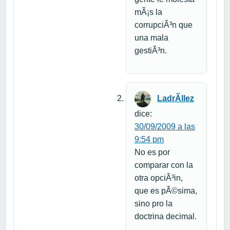
mÃ¡s la
corrupciÃ³n que
una mala
gestiÃ³n.
LadrÃ­llez
dice:
30/09/2009 a las
9:54 pm
No es por
comparar con la
otra opciÃ³in,
que es pÃ©sima,
sino pro la
doctrina decimal.