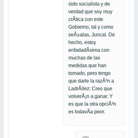
sido socialista y de
verdad que soy muy
crÃ­tica con este
Gobierno, tal y como
seÃ±alas, Juncal. De
hecho, estoy
enfadadÃ­sima con
muchas de las
medidas que han
tomado, pero tengo
que darle la razÃ³n a
LadrÃ­llez: Creo que
volverÃ¡n a ganar. Y
es que la otra opciÃ³n
es todavÃ­a peor.