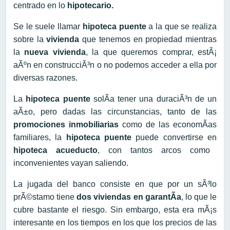
centrado en lo
hipotecario.
Se le suele llamar
hipoteca puente
a la que se realiza
sobre la
vivienda
que tenemos en propiedad mientras
la
nueva vivienda
, la que queremos comprar, estÃ¡
aÃºn en construcciÃ³n o no podemos acceder a ella por
diversas razones.
La
hipoteca puente
solÃ­a tener una duraciÃ³n de un
aÃ±o, pero dadas las circunstancias, tanto de las
promociones inmobiliarias
como de las economÃ­as
familiares, la
hipoteca puente
puede convertirse en
hipoteca acueducto
, con tantos arcos como
inconvenientes vayan saliendo.
La jugada del banco consiste en que por un sÃ³lo
prÃ©stamo tiene
dos viviendas en garantÃ­a
, lo que le
cubre bastante el riesgo. Sin embargo, esta era mÃ¡s
interesante en los tiempos en los que los precios de las