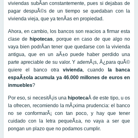
viviendas subÃ­an constantemente, pues si dejabas de
pagar despuÃ©s de un tiempo se quedaban con la
vivienda vieja, que ya tenÃ­as en propiedad.
Ahora, en cambio, los bancos son reacios a firmar esta
clase de
hipotecas
, porque en caso de que algo no
vaya bien podrÃ­an tener que quedarse con la vivienda
antigua, que en un aÃ±o puede haber perdido una
parte apreciable de su valor. Y ademÃ¡s, Â¿para quÃ©
quiere el banco otra
vivienda
, cuando
la banca
espaÃ±ola acumula ya 46.000 millones de euros en
inmuebles
?
Por eso, si necesitÃ¡is una
hipoteca
Â de este tipo, u os
la ofrecen, recomiendo la mÃ¡xima prudencia: el banco
no se conformarÃ¡ con tan poco, y hay que tener
cuidado con la letra pequeÃ±a, no vaya a ser que
pongan un plazo que no podamos cumplir.