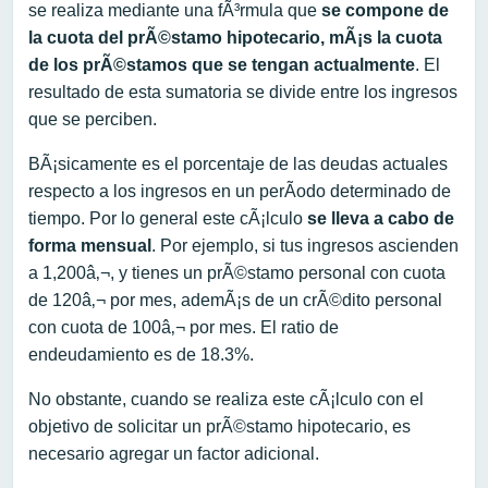
se realiza mediante una fÃ³rmula que
se compone de
la cuota del prÃ©stamo hipotecario, mÃ¡s la cuota
de los prÃ©stamos que se tengan actualmente
. El
resultado de esta sumatoria se divide entre los ingresos
que se perciben.
BÃ¡sicamente es el porcentaje de las deudas actuales
respecto a los ingresos en un perÃ­odo determinado de
tiempo. Por lo general este cÃ¡lculo
se lleva a cabo de
forma mensual
. Por ejemplo, si tus ingresos ascienden
a 1,200â‚¬, y tienes un prÃ©stamo personal con cuota
de 120â‚¬ por mes, ademÃ¡s de un crÃ©dito personal
con cuota de 100â‚¬ por mes. El ratio de
endeudamiento es de 18.3%.
No obstante, cuando se realiza este cÃ¡lculo con el
objetivo de solicitar un prÃ©stamo hipotecario, es
necesario agregar un factor adicional.