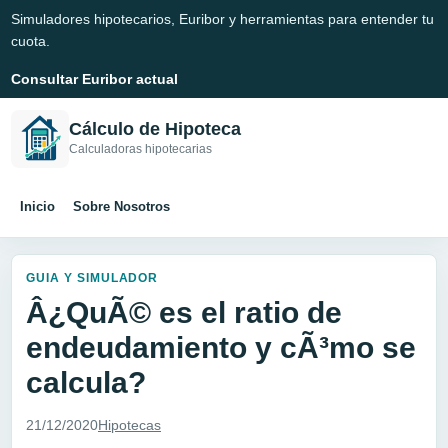
Simuladores hipotecarios, Euribor y herramientas para entender tu
cuota.
Consultar Euribor actual
Cálculo de Hipoteca
Calculadoras hipotecarias
Inicio
Sobre Nosotros
GUIA Y SIMULADOR
Â¿QuÃ© es el ratio de
endeudamiento y cÃ³mo se
calcula?
21/12/2020
Hipotecas