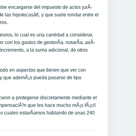
ebe encargarse del impuesto de actos jurÃ­
las hipotecasâ€, y que suele rondar entre el
ros.
uros, lo cual es una cantidad a considerar,
 con los gastos de gestorÃ­a, notarÃ­a, asÃ­
n incremento, a la suma adicional, de otros
 todo en aspectos que tienen que ver con
, y que ademÃ¡s pueda pasarse de tipo
aron a protegerse discretamente mediante el
ompensaciÃ³n que les hace mucho mÃ¡s fÃ¡cil
los cuales estarÃ­amos hablando de unas 240