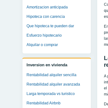
Co
Amortizacion anticipada
qu
Hipoteca con carencia
es
Que hipoteca te pueden dar
En
pr
Esfuerzo hipotecario
la
mo
Alquilar o comprar
L
r
Inversion en vivienda
Rentabilidad alquiler sencilla
A 
in
Rentabilidad alquiler avanzada
el
Larga temporada vs turistico
mÃ
Rentabilidad Airbnb
De