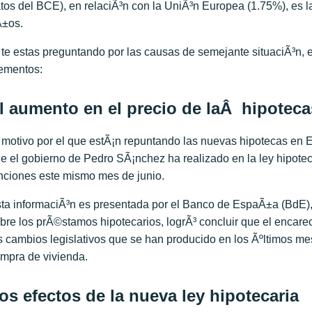
tos del BCE), en relaciÃ³n con la UniÃ³n Europea (1.75%), es la
±os.
 te estas preguntando por las causas de semejante situaciÃ³n, e
ementos:
l aumento en el precio de laÂ hipoteca
 motivo por el que estÃ¡n repuntando las nuevas hipotecas en
e el gobierno de Pedro SÃ¡nchez ha realizado en la ley hipotec
nciones este mismo mes de junio.
ta informaciÃ³n es presentada por el Banco de EspaÃ±a (BdE), 
bre los prÃ©stamos hipotecarios, logrÃ³ concluir que el encare
s cambios legislativos que se han producido en los Ãºltimos me
mpra de vivienda.
os efectos de la nueva ley hipotecaria