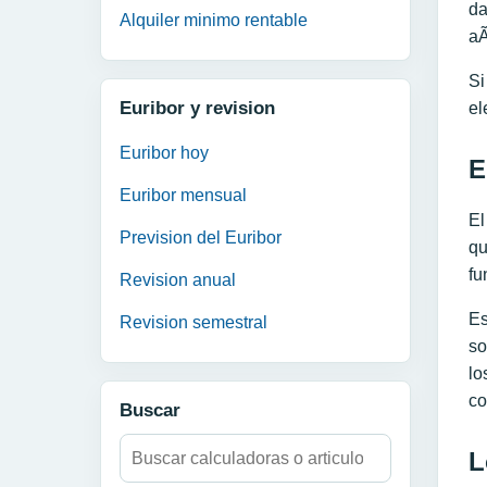
da
Alquiler minimo rentable
aÃ
Si
Euribor y revision
el
Euribor hoy
E
Euribor mensual
El
Prevision del Euribor
qu
fu
Revision anual
Es
Revision semestral
so
lo
co
Buscar
Buscar:
L