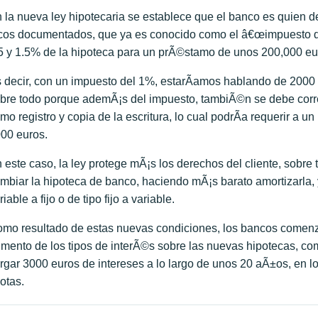
 la nueva ley hipotecaria se establece que el banco es quien d
cos documentados, que ya es conocido como el â€œimpuesto de 
5 y 1.5% de la hipoteca para un prÃ©stamo de unos 200,000 eu
 decir, con un impuesto del 1%, estarÃ­amos hablando de 2000 e
bre todo porque ademÃ¡s del impuesto, tambiÃ©n se debe correr
mo registro y copia de la escritura, lo cual podrÃ­a requerir a u
00 euros.
 este caso, la ley protege mÃ¡s los derechos del cliente, sobre
mbiar la hipoteca de banco, haciendo mÃ¡s barato amortizarla
riable a fijo o de tipo fijo a variable.
mo resultado de estas nuevas condiciones, los bancos comenz
mento de los tipos de interÃ©s sobre las nuevas hipotecas, c
rgar 3000 euros de intereses a lo largo de unos 20 aÃ±os, en 
otas.