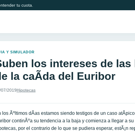
ntender tu cuota.
IA Y SIMULADOR
Suben los intereses de las
e la caÃ­da del Euribor
/07/2019
Hipotecas
 los Ãºltimos dÃ­as estamos siendo testigos de un caso atÃ­pico
ribor continÃºa su tendencia a la baja y comienza a llegar a su 
potecas, por el contrario de lo que se pudiera esperar, estÃ¡n 