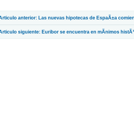
avegación de entradas
Articulo anterior: Las nuevas hipotecas de EspaÃ±a comie
Articulo siguiente: Euribor se encuentra en mÃ­nimos histÃ³