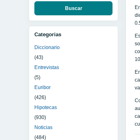
En
di
0.
Categorias
Es
so
Diccionario
co
(43)
10
Entrevistas
En
(5)
ca
Euribor
va
(426)
Co
Hipotecas
au
ca
(930)
cu
Noticias
(484)