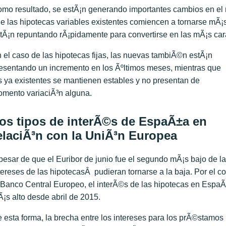
mo resultado, se estÃ¡n generando importantes cambios en el 
e las hipotecas variables existentes comiencen a tornarse mÃ¡
tÃ¡n repuntando rÃ¡pidamente para convertirse en las mÃ¡s car
 el caso de las hipotecas fijas, las nuevas tambiÃ©n estÃ¡n
esentando un incremento en los Ãºltimos meses, mientras que
s ya existentes se mantienen estables y no presentan de
mento variaciÃ³n alguna.
os tipos de interÃ©s de EspaÃ±a en
elaciÃ³n con la UniÃ³n Europea
pesar de que el Euribor de junio fue el segundo mÃ¡s bajo de la 
tereses de las hipotecasÂ pudieran tornarse a la baja. Por el c
 Banco Central Europeo, el interÃ©s de las hipotecas en EspaÃ
¡s alto desde abril de 2015.
 esta forma, la brecha entre los intereses para los prÃ©stamo