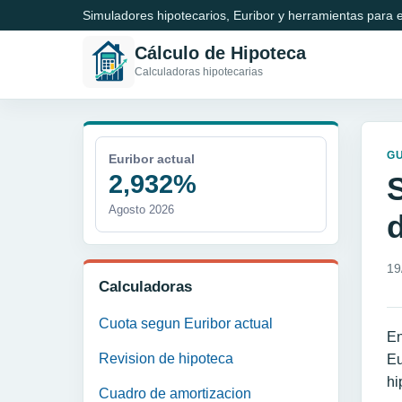
Simuladores hipotecarios, Euribor y herramientas para e
Cálculo de Hipoteca
Calculadoras hipotecarias
GU
Euribor actual
2,932%
Agosto 2026
d
19
Calculadoras
Cuota segun Euribor actual
En
Revision de hipoteca
Eu
hi
Cuadro de amortizacion