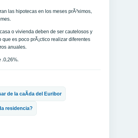
aran las hipotecas en los meses prÃ³ximos,
 mes.
casa o vivienda deben de ser cautelosos y
o que es poco prÃ¡ctico realizar diferentes
ros anuales.
e .0,26%.
ar de la caÃ­da del Euribor
da residencia?