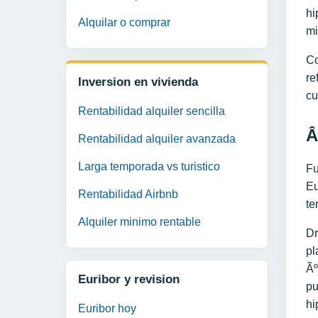
hi
Alquilar o comprar
mi
Co
re
Inversion en vivienda
cu
Rentabilidad alquiler sencilla
Â
Rentabilidad alquiler avanzada
Larga temporada vs turistico
Fu
Eu
Rentabilidad Airbnb
te
Alquiler minimo rentable
Dr
pl
Ãº
Euribor y revision
pu
hi
Euribor hoy