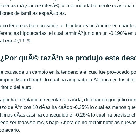
potecas mÃ¡s accesiblesâ€¦ lo cual indudablemente ocasiona un
llones de familias espaÃ±olas.
mo tenemos bien presente, el Euribor es un Ã­ndice en cuanto 
ferencias hipotecarias, el cual terminÃ³ junio en un -0,190% en 
al era -0,191%
¿Por quÃ© razÃ³n se produjo este de
e causa de un cambio en la tendencia el cual fue provocado po
ropeo; Mario Draghi lo cual ha ampliado la Ã©poca en los difer
rritorio del euro.
aghi ha intentado acrecentar la caÃ­da, detonando que julio rom
azo de Ãºnicos 10 dÃ­as ha caÃ­do -0.25% lo cual es menos que 
ltimos dÃ­as casi ha conseguido el -0,26% lo cual ha previsto e
eda ser todavÃ­a mÃ¡s bajo. Ahora de no recibir noticias nueva
potecario.