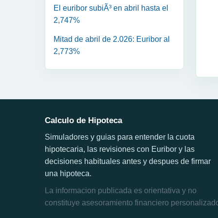
El euribor subiÃ³ en abril hasta el
2,747%
Mitad de abril de 2.026: Euribor al
2,773%
Calculo de Hipoteca
Simuladores y guias para entender la cuota
hipotecaria, las revisiones con Euribor y las
decisiones habituales antes y despues de firmar
una hipoteca.
La informacion publicada es orientativa y no
constituye asesoramiento financiero personalizad