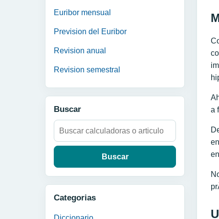
Euribor mensual
M
Prevision del Euribor
Co
Revision anual
co
im
Revision semestral
hi
Ah
Buscar
a 
Buscar:
De
en
en
No
pr
Categorias
U
Diccionario