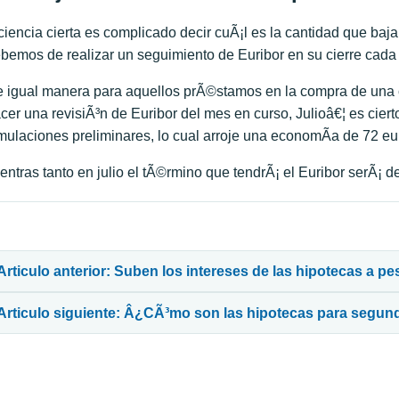
ciencia cierta es complicado decir cuÃ¡l es la cantidad que baj
bemos de realizar un seguimiento de Euribor en su cierre cada
 igual manera para aquellos prÃ©stamos en la compra de una 
cer una revisiÃ³n de Euribor del mes en curso, Julioâ€¦ es ciert
mulaciones preliminares, lo cual arroje una economÃ­a de 72 eu
entras tanto en julio el tÃ©rmino que tendrÃ¡ el Euribor serÃ¡ d
avegación de entradas
Articulo anterior: Suben los intereses de las hipotecas a pes
Articulo siguiente: Â¿CÃ³mo son las hipotecas para segun