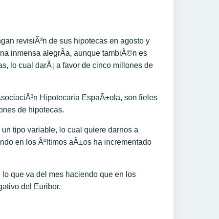
ngan revisiÃ³n de sus hipotecas en agosto y
ue una inmensa alegrÃ­a, aunque tambiÃ©n es
, lo cual darÃ¡ a favor de cinco millones de
AsociaciÃ³n Hipotecaria EspaÃ±ola, son fieles
ones de hipotecas.
n tipo variable, lo cual quiere darnos a
uando en los Ãºltimos aÃ±os ha incrementado
e lo que va del mes haciendo que en los
ativo del Euribor.