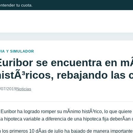
ntender tu cuota.
IA Y SIMULADOR
Euribor se encuentra en m
histÃ³ricos, rebajando las 
/07/2019
Noticias
 Euribor ha logrado romper su mÃ­nimo histÃ³rico, lo que quier
a hipoteca variable a diferencia de una hipoteca fija deberÃ­an
 los primeros 10 dÃ­as de julio ha bajado de manera importante