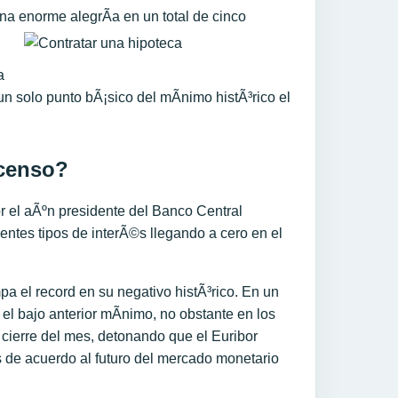
a enorme alegrÃ­a en un total de cinco
a
un solo punto bÃ¡sico del mÃ­nimo histÃ³rico el
scenso?
r el aÃºn presidente del Banco Central
entes tipos de interÃ©s llegando a cero en el
pa el record en su negativo histÃ³rico. En un
el bajo anterior mÃ­nimo, no obstante en los
l cierre del mes, detonando que el Euribor
s de acuerdo al futuro del mercado monetario