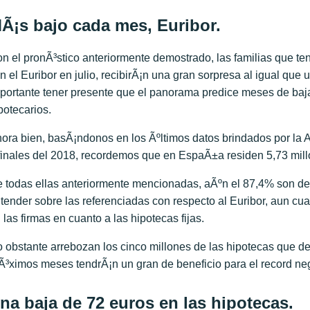
Ã¡s bajo cada mes, Euribor.
n el pronÃ³stico anteriormente demostrado, las familias que te
n el Euribor en julio, recibirÃ¡n una gran sorpresa al igual q
portante tener presente que el panorama predice meses de bajas
potecarios.
ora bien, basÃ¡ndonos en los Ãºltimos datos brindados por la 
finales del 2018, recordemos que en EspaÃ±a residen 5,73 mill
 todas ellas anteriormente mencionadas, aÃºn el 87,4% son de u
tender sobre las referenciadas con respecto al Euribor, aun c
 las firmas en cuanto a las hipotecas fijas.
 obstante arrebozan los cinco millones de las hipotecas que d
Ã³ximos meses tendrÃ¡n un gran de beneficio para el record neg
na baja de 72 euros en las hipotecas.