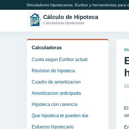
Simuladores hipotecarios, Euribor y herramientas para e
Cálculo de Hipoteca
Calculadoras hipotecarias
Calculadoras
GU
Cuota segun Euribor actual
Revision de hipoteca
Cuadro de amortizacion
23
Amortizacion anticipada
Hipoteca con carencia
El
un
Que hipoteca te pueden dar
Esfuerzo hipotecario
En