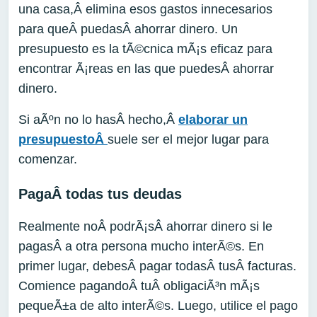
una casa,Â elimina esos gastos innecesarios
para queÂ puedasÂ ahorrar dinero. Un
presupuesto es la tÃ©cnica mÃ¡s eficaz para
encontrar Ã¡reas en las que puedesÂ ahorrar
dinero.
Si aÃºn no lo hasÂ hecho,Â
elaborar un
presupuestoÂ
suele ser el mejor lugar para
comenzar.
PagaÂ todas tus deudas
Realmente noÂ podrÃ¡sÂ ahorrar dinero si le
pagasÂ a otra persona mucho interÃ©s. En
primer lugar, debesÂ pagar todasÂ tusÂ facturas.
Comience pagandoÂ tuÂ obligaciÃ³n mÃ¡s
pequeÃ±a de alto interÃ©s. Luego, utilice el pago