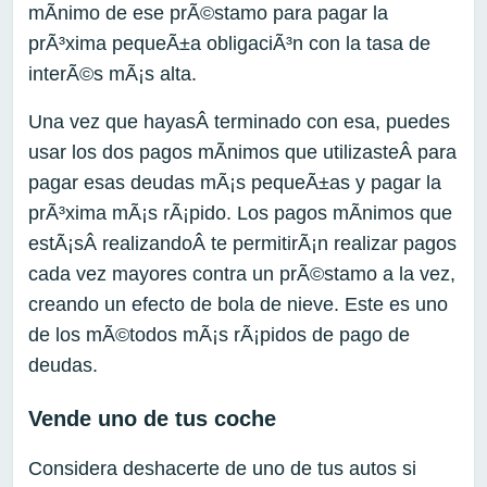
mÃ­nimo de ese prÃ©stamo para pagar la
prÃ³xima pequeÃ±a obligaciÃ³n con la tasa de
interÃ©s mÃ¡s alta.
Una vez que hayasÂ terminado con esa, puedes
usar los dos pagos mÃ­nimos que utilizasteÂ para
pagar esas deudas mÃ¡s pequeÃ±as y pagar la
prÃ³xima mÃ¡s rÃ¡pido. Los pagos mÃ­nimos que
estÃ¡sÂ realizandoÂ te permitirÃ¡n realizar pagos
cada vez mayores contra un prÃ©stamo a la vez,
creando un efecto de bola de nieve. Este es uno
de los mÃ©todos mÃ¡s rÃ¡pidos de pago de
deudas.
Vende uno de tus coche
Considera deshacerte de uno de tus autos si