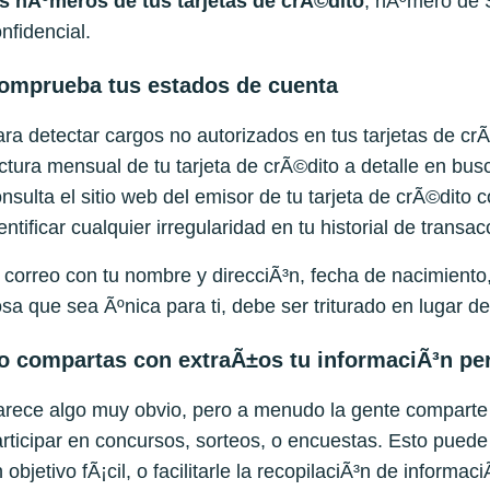
os
nÃºmeros de
tus
tarjetas de crÃ©dito
, nÃºmero de S
nfidencial.
omprueba tus estados de cuenta
ra detectar cargos no autorizados en tus tarjetas de crÃ
ctura mensual de tu tarjeta de crÃ©dito a detalle en bus
nsulta el sitio web del emisor de tu tarjeta de crÃ©dito
entificar cualquier irregularidad en tu historial de transa
 correo con tu nombre y direcciÃ³n, fecha de nacimiento
sa que sea Ãºnica para ti, debe ser triturado en lugar de 
o compartas con extraÃ±os tu informaciÃ³n pe
rece algo muy obvio, pero a menudo la gente comparte i
rticipar en concursos, sorteos, o encuestas. Esto puede
 objetivo fÃ¡cil, o facilitarle la recopilaciÃ³n de informa