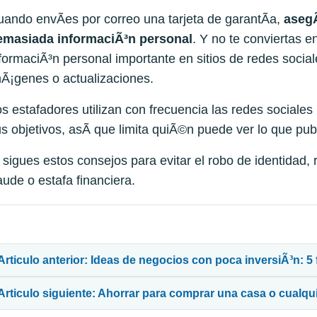
ando envÃ­es por correo una tarjeta de garantÃ­a,
aseg
emasiada informaciÃ³n
personal
. Y no te conviertas en
formaciÃ³n personal importante en sitios de redes social
Ã¡genes o actualizaciones.
s estafadores utilizan con frecuencia las redes sociale
s objetivos, asÃ­ que limita quiÃ©n puede ver lo que pub
 sigues estos consejos para evitar el robo de identidad, 
aude o estafa financiera.
avegación de entradas
Articulo anterior: Ideas de negocios con poca inversiÃ³n:
Articulo siguiente: Ahorrar para comprar una casa o cualqu