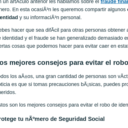
 un artÃ­culo anterior les hablamos sobre el
fraude fina
nero. En esta ocasiÃ³n les queremos compartir algunos
dentidad
y su informaciÃ³n personal.
bes hacer que sea difÃ­cil para otras personas obtener a
 identidad y el fraude se han generalizado demasiado e
ertas cosas que podemos hacer para evitar caer en estaf
os mejores consejos para evitar el rob
dos los aÃ±os, una gran cantidad de personas son vÃ­ct
ticia es que si tomas precauciones bÃ¡sicas, puedes pro
eridos.
tos son los mejores consejos para evitar el robo de iden
rotege tu nÃºmero de Seguridad Social