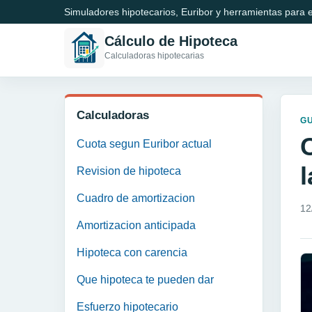
Simuladores hipotecarios, Euribor y herramientas para e
Cálculo de Hipoteca
Calculadoras hipotecarias
Calculadoras
GU
Cuota segun Euribor actual
l
Revision de hipoteca
Cuadro de amortizacion
12
Amortizacion anticipada
Hipoteca con carencia
Que hipoteca te pueden dar
Esfuerzo hipotecario