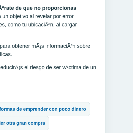
Ãºrate de que
no proporciona
s
 un objetivo al revelar por error
es, como tu ubicaciÃ³n, al cargar
s para obtener mÃ¡s informaciÃ³n sobre
licas.
reducirÃ¡s el riesgo de ser vÃ­ctima de un
 5 formas de emprender con poco dinero
ier otra gran compra