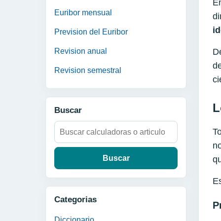
En
Euribor mensual
di
i
Prevision del Euribor
De
Revision anual
de
Revision semestral
ci
L
Buscar
Buscar:
To
no
qu
Es
Categorias
P
Diccionario