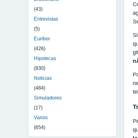
Co
(43)
ag
Entrevistas
Se
(5)
Si
Euribor
qu
(426)
gi
Hipotecas
n
(930)
Po
Noticias
ne
(484)
te
Simuladores
T
(17)
Varios
Pe
(654)
q