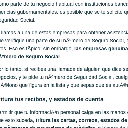
mo parte de tu negocio habitual con instituciones banca
encias gubernamentales, es posible que se te solicite 
guridad Social.
 llamas a una de estas empresas para obtener asistencia a
e verifique una parte de su nÃºmero de Seguro Social, 
tos. Eso es tÃ­pico; sin embargo,
las empresas genuin
Ãºmero de Seguro Social
.
r lo tanto, si recibes una llamada de alguien que dice 
gocios, y te pide tu nÃºmero de Seguridad Social, cuel
lÃ©fono que figura en la lista y que sepas que es autÃ©n
ritura tus recibos, y estados de cuenta
rmitir que tu informaciÃ³n personal caiga en las manos 
ue esto suceda,
t
ritur
a
las cartas, correos, estados d