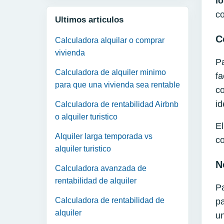
l
co
Ultimos articulos
C
Calculadora alquilar o comprar
vivienda
Pa
Calculadora de alquiler minimo
fa
para que una vivienda sea rentable
co
id
Calculadora de rentabilidad Airbnb
o alquiler turistico
El
Alquiler larga temporada vs
co
alquiler turistico
N
Calculadora avanzada de
rentabilidad de alquiler
Pa
Calculadora de rentabilidad de
pa
alquiler
un