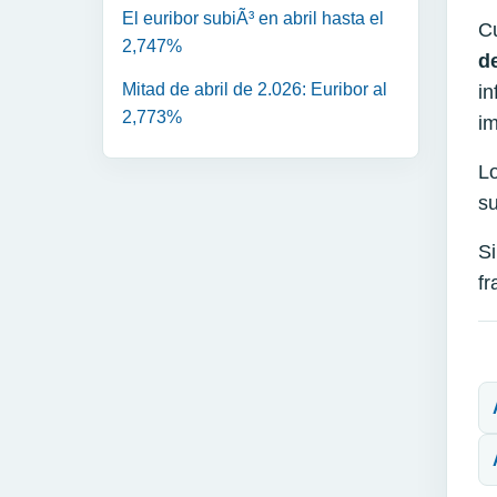
El euribor subiÃ³ en abril hasta el
Cu
2,747%
d
Mitad de abril de 2.026: Euribor al
in
2,773%
im
Lo
su
Si
fr
N