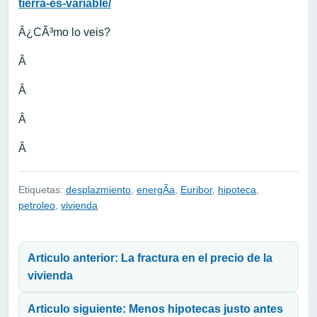
tierra-es-variable/
Â¿CÃ³mo lo veis?
Â
Â
Â
Â
Etiquetas:
desplazmiento
,
energÃ­a
,
Euribor
,
hipoteca
,
petroleo
,
vivienda
Navegación de entradas
Articulo anterior: La fractura en el precio de la
vivienda
Articulo siguiente: Menos hipotecas justo antes