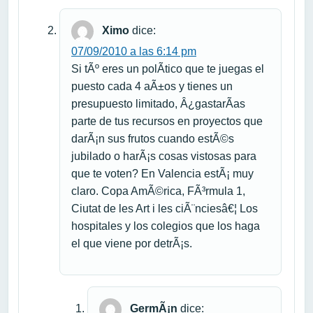
Ximo
dice:
07/09/2010 a las 6:14 pm
Si tÃº eres un polÃ­tico que te juegas el
puesto cada 4 aÃ±os y tienes un
presupuesto limitado, Â¿gastarÃ­as
parte de tus recursos en proyectos que
darÃ¡n sus frutos cuando estÃ©s
jubilado o harÃ¡s cosas vistosas para
que te voten? En Valencia estÃ¡ muy
claro. Copa AmÃ©rica, FÃ³rmula 1,
Ciutat de les Art i les ciÃ¨nciesâ€¦ Los
hospitales y los colegios que los haga
el que viene por detrÃ¡s.
GermÃ¡n
dice: