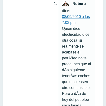
Nuberu
dice:
08/09/2010 a las
7:03 pm
Quien dice
electricidad dice
otra cosa, si
realmente se
acabase el
petrÃ³leo no te
preocupes que al
dÃ­a siguiente
tendrÃ­as coches
que empleasen
otro combustible.
Pero a dÃ­a de
hoy del petroleo
saca tajada