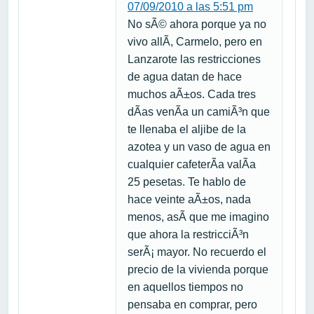
07/09/2010 a las 5:51 pm
No sÃ© ahora porque ya no
vivo allÃ­, Carmelo, pero en
Lanzarote las restricciones
de agua datan de hace
muchos aÃ±os. Cada tres
dÃ­as venÃ­a un camiÃ³n que
te llenaba el aljibe de la
azotea y un vaso de agua en
cualquier cafeterÃ­a valÃ­a
25 pesetas. Te hablo de
hace veinte aÃ±os, nada
menos, asÃ­ que me imagino
que ahora la restricciÃ³n
serÃ¡ mayor. No recuerdo el
precio de la vivienda porque
en aquellos tiempos no
pensaba en comprar, pero