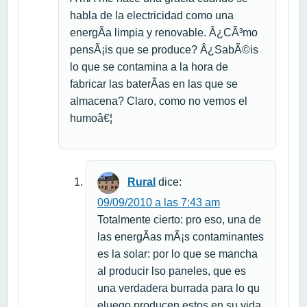
habla de la electricidad como una
energÃ­a limpia y renovable. Â¿CÃ³mo
pensÃ¡is que se produce? Â¿SabÃ©is
lo que se contamina a la hora de
fabricar las baterÃ­as en las que se
almacena? Claro, como no vemos el
humoâ€¦
Rural
dice:
09/09/2010 a las 7:43 am
Totalmente cierto: pro eso, una de
las energÃ­as mÃ¡s contaminantes
es la solar: por lo que se mancha
al producir lso paneles, que es
una verdadera burrada para lo qu
eluego producen estos en su vida