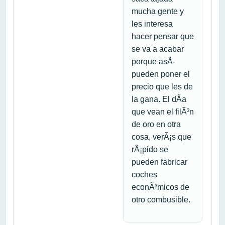
mucha gente y
les interesa
hacer pensar que
se va a acabar
porque asÃ­
pueden poner el
precio que les de
la gana. El dÃ­a
que vean el filÃ³n
de oro en otra
cosa, verÃ¡s que
rÃ¡pido se
pueden fabricar
coches
econÃ³micos de
otro combusible.