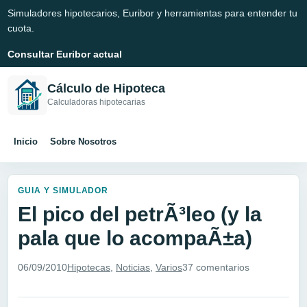
Simuladores hipotecarios, Euribor y herramientas para entender tu
cuota.
Consultar Euribor actual
Cálculo de Hipoteca
Calculadoras hipotecarias
Inicio
Sobre Nosotros
GUIA Y SIMULADOR
El pico del petrÃ³leo (y la
pala que lo acompaÃ±a)
06/09/2010
Hipotecas
,
Noticias
,
Varios
37 comentarios