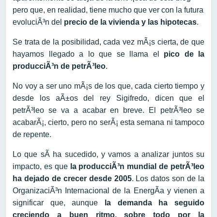
pero que, en realidad, tiene mucho que ver con la futura
evoluciÃ³n del
precio de la vivienda y las hipotecas
.
Se trata de la posibilidad, cada vez mÃ¡s cierta, de que
hayamos llegado a lo que se llama el
pico de la
producciÃ³n de petrÃ³leo
.
No voy a ser uno mÃ¡s de los que, cada cierto tiempo y
desde los aÃ±os del rey Sigifredo, dicen que el
petrÃ³leo se va a acabar en breve. El petrÃ³leo se
acabarÃ¡, cierto, pero no serÃ¡ esta semana ni tampoco
de repente.
Lo que sÃ­ ha sucedido, y vamos a analizar juntos su
impacto, es que
la producciÃ³n mundial de petrÃ³leo
ha dejado de crecer desde 2005
. Los datos son de la
OrganizaciÃ³n Internacional de la EnergÃ­a y vienen a
significar que, aunque
la demanda ha seguido
creciendo a buen ritmo, sobre todo por la