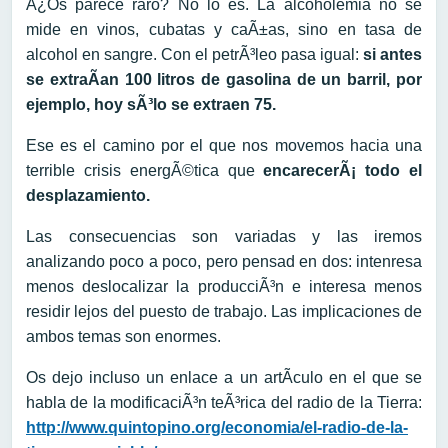
Â¿Os parece raro? No lo es. La alcoholemia no se
mide en vinos, cubatas y caÃ±as, sino en tasa de
alcohol en sangre. Con el petrÃ³leo pasa igual:
si antes
se extraÃ­an 100 litros de gasolina de un barril, por
ejemplo, hoy sÃ³lo se extraen 75.
Ese es el camino por el que nos movemos hacia una
terrible crisis energÃ©tica que
encarecerÃ¡ todo el
desplazamiento.
Las consecuencias son variadas y las iremos
analizando poco a poco, pero pensad en dos: intenresa
menos deslocalizar la producciÃ³n e interesa menos
residir lejos del puesto de trabajo. Las implicaciones de
ambos temas son enormes.
Os dejo incluso un enlace a un artÃ­culo en el que se
habla de la modificaciÃ³n teÃ³rica del radio de la Tierra:
http://www.quintopino.org/economia/el-radio-de-la-