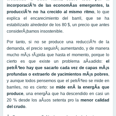
incorporaciÃ³n de las economÃ­as emergentes, la
producciÃ³n no ha crecido al mismo ritmo
, lo que
explica el encarecimiento del barril, que se ha
estabilizado alrededor de los 80 $, un precio que antes
considerÃ¡bamos insostenible.
Por tanto, si no se produce una reducciÃ³n de la
demanda, el precio seguirÃ¡ aumentando, y de manera
mucho mÃ¡s rÃ¡pida que hasta el momento, porque lo
cierto es que existe un problema aÃ±adido:
el
petrÃ³leo hay que sacarlo cada vez de capas mÃ¡s
profundas o extraerlo de yacimientos mÃ¡s pobres
,
y aunque todos pensemos que el petrÃ³leo se mide en
barriles, no es cierto: se
mide enÂ la energÃ­a que
produce
, una energÃ­a que ha descendido en casi un
20 % desde los aÃ±os setenta pro la
menor calidad
del crudo
.