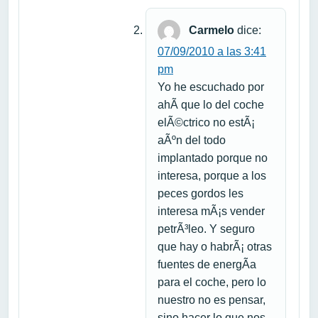
Carmelo
dice:
07/09/2010 a las 3:41
pm
Yo he escuchado por
ahÃ­ que lo del coche
elÃ©ctrico no estÃ¡
aÃºn del todo
implantado porque no
interesa, porque a los
peces gordos les
interesa mÃ¡s vender
petrÃ³leo. Y seguro
que hay o habrÃ¡ otras
fuentes de energÃ­a
para el coche, pero lo
nuestro no es pensar,
sino hacer lo que nos