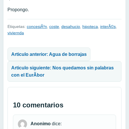
Propongo.
Etiquetas:
concesiÃ³n
,
coste
,
desahucio
,
hipoteca
,
interÃ©s
,
viviernda
Navegación de entradas
Articulo anterior: Agua de borrajas
Articulo siguiente: Nos quedamos sin palabras
con el EurÃ­bor
10 comentarios
Anonimo
dice: