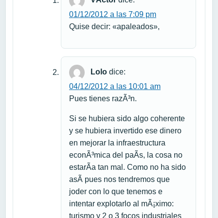
VÃ­ctor
dice:
01/12/2012 a las 7:09 pm
Quise decir: «apaleados»,
Lolo
dice:
04/12/2012 a las 10:01 am
Pues tienes razÃ³n.
Si se hubiera sido algo coherente
y se hubiera invertido ese dinero
en mejorar la infraestructura
econÃ³mica del paÃ­s, la cosa no
estarÃ­a tan mal. Como no ha sido
asÃ­ pues nos tendremos que
joder con lo que tenemos e
intentar explotarlo al mÃ¡ximo:
turismo y 2 o 3 focos industriales