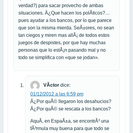
verdad?) para sacar provecho de ambas
situaciones. Â¿Que hacen los polÃ­ticos?…
pues ayudar a los bancos, por lo que parece
que son la misma mierda. SeÃ±ores, no sean
tan ciegos y miren mas allÃ¡ de todos estos
juegos de despistes, por que hay muchas
personas que lo estÃ¡n pasando mal y no
todo se simplifica con «que se jodan».
VÃ­ctor
dice:
01/12/2012 a las 6:59 pm
Â¿Por quÃ© llegaron los desahucios?
Â¿Por quÃ© se rescata a los bancos?
AquÃ­, en EspaÃ±a, se encontrÃ³ una
fÃ³rmula muy buena para que todo se