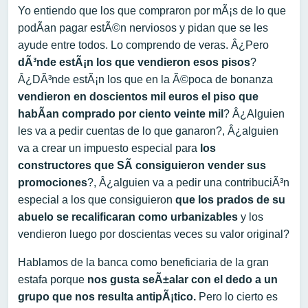
Yo entiendo que los que compraron por mÃ¡s de lo que
podÃ­an pagar estÃ©n nerviosos y pidan que se les
ayude entre todos. Lo comprendo de veras. Â¿Pero
dÃ³nde estÃ¡n los que vendieron esos pisos
?
Â¿DÃ³nde estÃ¡n los que en la Ã©poca de bonanza
vendieron en doscientos mil euros el piso que
habÃ­an comprado por ciento veinte mil
? Â¿Alguien
les va a pedir cuentas de lo que ganaron?, Â¿alguien
va a crear un impuesto especial para
los
constructores que SÃ consiguieron vender sus
promociones
?, Â¿alguien va a pedir una contribuciÃ³n
especial a los que consiguieron
que los prados de su
abuelo se recalificaran como urbanizables
y los
vendieron luego por doscientas veces su valor original?
Hablamos de la banca como beneficiaria de la gran
estafa porque
nos gusta seÃ±alar con el dedo a un
grupo que nos resulta antipÃ¡tico.
Pero lo cierto es