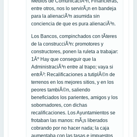
Medios de ComunicaciÃ³n, Financieras,
entre otros, nos lo servirÃ¡n en bandeja
para la alienaciÃ³n asumida sin
conciencia de que es pura alienaciÃ³n.
Los Bancos, compinchados con tÃ­teres
de la construcciÃ³n: promotores y
constructores, ponen la ruleta a trabajar:
1Âº Hay que conseguir que la
AdministraciÃ³n entre al trapo; vaya si
entrÃ³: Recalificaciones a tutiplÃ©n de
terrenos en los mejores sitios, y en los
peores tambiÃ©n, saliendo
beneficiados los parientes, amigos y los
sobornadores, con dichas
recalificaciones. Los Ayuntamientos se
frotaban las manos: mÃ¡s liberados
cobrando por no hacer nada; la caja
aumentaba con las tasas e impuestos