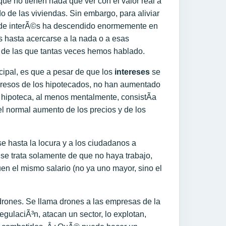
ue no tienen nada que ver con el valor real a
o de las viviendas. Sin embargo, para aliviar
o de interÃ©s ha descendido enormemente en
s hasta acercarse a la nada o a esas
de las que tantas veces hemos hablado.
ncipal, es que a pesar de que los
intereses
se
ingresos de los hipotecados, no han aumentado
a hipoteca, al menos mentalmente, consistÃ­a
l normal aumento de los precios y de los
se hasta la locura y a los ciudadanos a
No se trata solamente de que no haya trabajo,
en el mismo salario (no ya uno mayor, sino el
ones. Se llama drones a las empresas de la
gulaciÃ³n, atacan un sector, lo explotan,