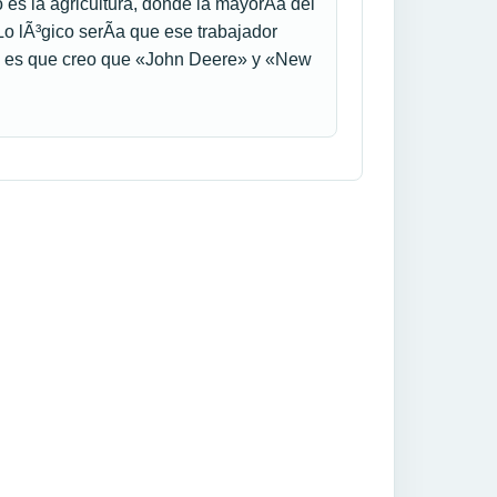
es la agricultura, donde la mayorÃ­a del
Lo lÃ³gico serÃ­a que ese trabajador
lo es que creo que «John Deere» y «New