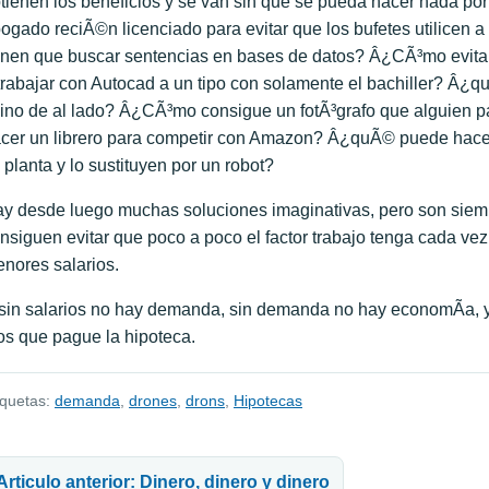
tienen los beneficios y se van sin que se pueda hacer nada p
ogado reciÃ©n licenciado para evitar que los bufetes utilicen
enen que buscar sentencias en bases de datos? Â¿CÃ³mo evita
trabajar con Autocad a un tipo con solamente el bachiller? Â¿q
ino de al lado? Â¿CÃ³mo consigue un fotÃ³grafo que alguien 
cer un librero para competir con Amazon? Â¿quÃ© puede hacer
 planta y lo sustituyen por un robot?
y desde luego muchas soluciones imaginativas, pero son siem
nsiguen evitar que poco a poco el factor trabajo tenga cada v
nores salarios.
sin salarios no hay demanda, sin demanda no hay economÃ­a, 
os que pague la hipoteca.
iquetas:
demanda
,
drones
,
drons
,
Hipotecas
avegación de entradas
Articulo anterior: Dinero, dinero y dinero