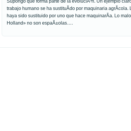
Supongo que forma parte de la evoluciÃ³n. Un ejemplo claro 
trabajo humano se ha sustituÃ­do por maquinaria agrÃ­cola. 
haya sido sustituido por uno que hace maquinarÃ­a. Lo ma
Holland» no son espaÃ±olas….