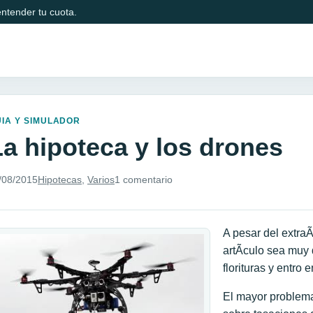
ntender tu cuota.
IA Y SIMULADOR
La hipoteca y los drones
/08/2015
Hipotecas
,
Varios
1 comentario
A pesar del extraÃ
artÃ­culo sea muy
florituras y entro 
El mayor problem