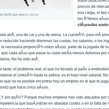
sobre tasaciones q
precios de mercad
esa carga, el tip
se bicho que ataca y se va
los Ãºltimos aÃ±o
clÃ¡usulas suelo
sta ahÃ­, una de cal y una de arena. La cuestiÃ³n, para mÃ­ pri
n reducido haciendo disminuir las cuotas, los salarios, o los 
 la necesaria proporciÃ³n estos aÃ±os. parte de la jugada de l
 que cada aÃ±o que pasar la cuota serÃ­a menos dolorosa por e
larios. No ha sido asÃ­.
r tanto, el problema real, el que ha llevado al paÃ­s a endeudar
retarse el cinturÃ³n hasta la asfixia, es el bajo nivel salarial. 
no que no es posible encontrar hoy un empleo en el que te pagu
smo) que hace cinco aÃ±os.
Y pro quÃ©? Porque muchos empleos han sido atacados por dr
mpetencia que basÃ¡ndose en abaratar costes o en la falta de re