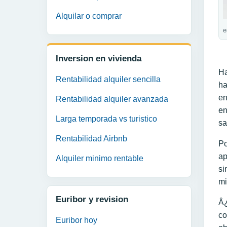
Alquilar o comprar
e
Inversion en vivienda
Ha
Rentabilidad alquiler sencilla
ha
en
Rentabilidad alquiler avanzada
en
Larga temporada vs turistico
sa
Rentabilidad Airbnb
Po
ap
Alquiler minimo rentable
si
mi
Euribor y revision
Â¿
co
Euribor hoy