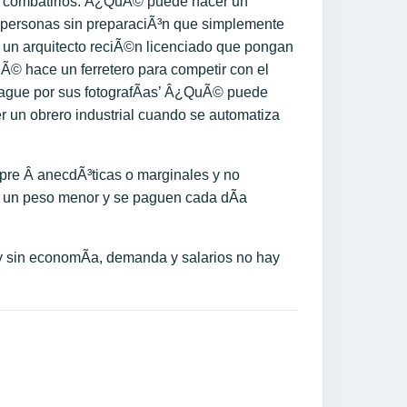
or combatirlos. Â¿QuÃ© puede hacer un
 a personas sin preparaciÃ³n que simplemente
 un arquitecto reciÃ©n licenciado que pongan
uÃ© hace un ferretero para competir con el
pague por sus fotografÃ­as’ Â¿QuÃ© puede
 un obrero industrial cuando se automatiza
pre Â anecdÃ³ticas o marginales y no
ez un peso menor y se paguen cada dÃ­a
y sin economÃ­a, demanda y salarios no hay