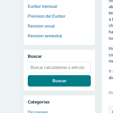
ob
Euribor mensual
ab
ti
Prevision del Euribor
a 
ch
Revision anual
ha
Revision semestral
su
Ha
co
Buscar
me
Buscar:
Y 
di
Et
Categorias
N
Diccionario