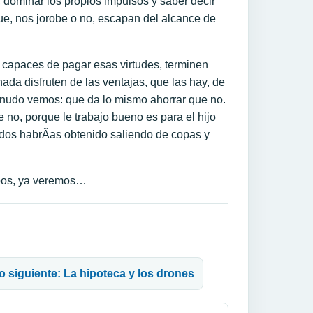
, dominar los propios impulsos y saber decir
e, nos jorobe o no, escapan del alcance de
n capaces de pagar esas virtudes, terminen
da disfruten de las ventajas, que las hay, de
menudo vemos: que da lo mismo ahorrar que no.
no, porque le trabajo bueno es para el hijo
modos habrÃ­as obtenido saliendo de copas y
ipos, ya veremos…
lo siguiente: La hipoteca y los drones