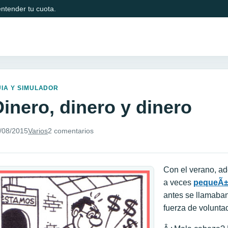
ntender tu cuota.
IA Y SIMULADOR
Dinero, dinero y dinero
/08/2015
Varios
2 comentarios
Con el verano, a
a veces
pequeÃ±
antes se llamaban
fuerza de voluntad