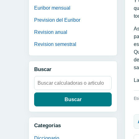
Y 
Euribor mensual
qu
to
Prevision del Euribor
As
Revision anual
pa
Revision semestral
es
Qu
de
sa
Buscar
Buscar:
L
Et
N
Categorias
Diccionario