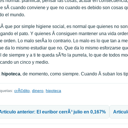
es normal: planificar, pensar las cosas, actuar en consecuencia
e sÃ­ cuando conviene y que no cuando es debido son cosas qu
do el mundo.
Ã­ que por simple higiene social, es normal que quienes no so
gando el pato. Y quienes Â consiguen mantener una vida ordena
e orden. Lo malo serÃ­a lo contrario. Lo malo es lo que tan a 
e da lo mismo estudiar que no. Que da lo mismo esforzarse que 
l de siempre y a ti te queda sÃ³lo la purrela, lo que de todos 
cando un cinco y medio.
a
hipoteca
, de momento, como siempre. Cuando Â suban los t
iquetas:
crÃ©dito
,
dinero
,
hipoteca
avegación de entradas
Articulo anterior: El euribor cerrÃ³ julio en 0,167%
Articu