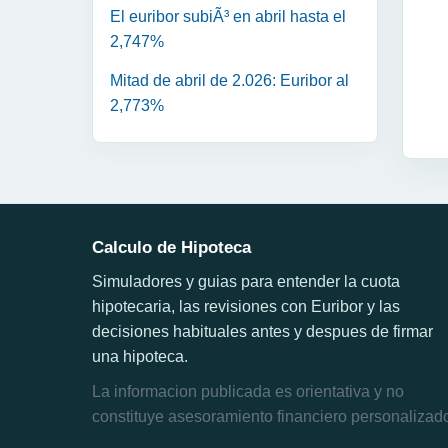
El euribor subiÃ³ en abril hasta el
2,747%
Mitad de abril de 2.026: Euribor al
2,773%
Calculo de Hipoteca
Simuladores y guias para entender la cuota
hipotecaria, las revisiones con Euribor y las
decisiones habituales antes y despues de firmar
una hipoteca.
La informacion publicada es orientativa y no
constituye asesoramiento financiero personalizad