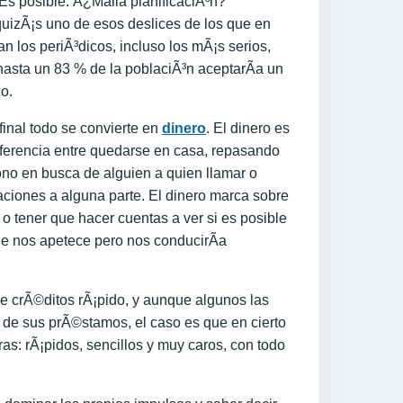
s posible. Â¿Malla planificaciÃ³n?
uizÃ¡s uno de esos deslices de los que en
n los periÃ³dicos, incluso los mÃ¡s serios,
asta un 83 % de la poblaciÃ³n aceptarÃ­a un
o.
final todo se convierte en
dinero
. El dinero es
iferencia entre quedarse en casa, repasando
fono en busca de alguien a quien llamar o
aciones a alguna parte. El dinero marca sobre
 o tener que hacer cuentas a ver si es posible
que nos apetece pero nos conducirÃ­a
de crÃ©ditos rÃ¡pido, y aunque algunos las
 de sus prÃ©stamos, el caso es que en cierto
as: rÃ¡pidos, sencillos y muy caros, con todo