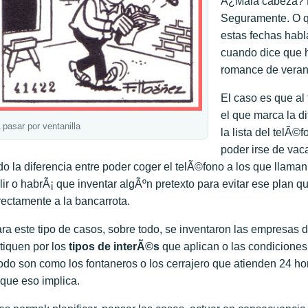
Â¿Mala cabeza? E
Seguramente. O q
estas fechas habla
cuando dice que h
romance de veran
El caso es que al 
el que marca la d
 pasar por ventanilla
la lista del telÃ©
poder irse de vac
do la diferencia entre poder coger el telÃ©fono a los que llaman
lir o habrÃ¡ que inventar algÃºn pretexto para evitar ese plan 
rectamente a la bancarrota.
ra este tipo de casos, sobre todo, se inventaron las empresas 
itiquen por los
tipos de interÃ©s
que aplican o las condiciones
do son como los fontaneros o los cerrajero que atienden 24 hor
 que eso implica.