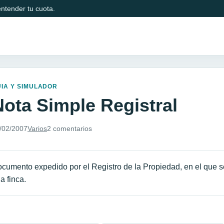
ntender tu cuota.
IA Y SIMULADOR
Nota Simple Registral
/02/2007
Varios
2 comentarios
cumento expedido por el Registro de la Propiedad, en el que se
a finca.
avegación de entradas