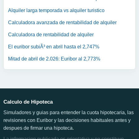
Alquiler larga temporada vs alquiler turistico
Calculadora avanzada de rentabilidad de alquiler
Calculadora de rentabilidad de alquiler
El euribor subiÃ³ en abril hasta el 2,747%
Mitad de abril de 2.026: Euribor al 2,773%
Calculo de Hipoteca
Simuladores y guias para entender la cuota hipotecaria, las
revisiones con Euribor y las decisiones habituales antes y
despues de firmar una hipoteca.
La informacion publicada es orientativa y no constituye