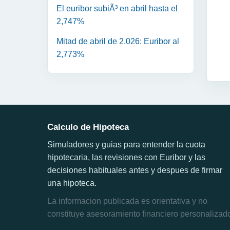
El euribor subiÃ³ en abril hasta el
2,747%
Mitad de abril de 2.026: Euribor al
2,773%
Calculo de Hipoteca
Simuladores y guias para entender la cuota
hipotecaria, las revisiones con Euribor y las
decisiones habituales antes y despues de firmar
una hipoteca.
La informacion publicada es orientativa y no
constituye asesoramiento financiero personalizad