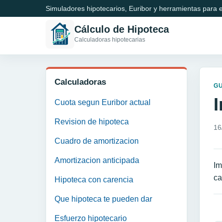
Simuladores hipotecarios, Euribor y herramientas para e
Cálculo de Hipoteca
Calculadoras hipotecarias
Calculadoras
GU
Cuota segun Euribor actual
Revision de hipoteca
16
Cuadro de amortizacion
Amortizacion anticipada
Im
ca
Hipoteca con carencia
Que hipoteca te pueden dar
N
Esfuerzo hipotecario