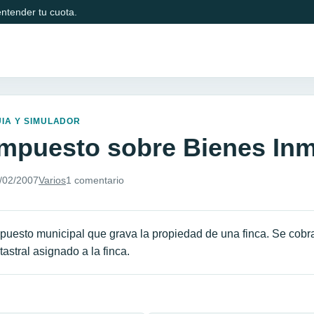
ntender tu cuota.
IA Y SIMULADOR
Impuesto sobre Bienes Inm
/02/2007
Varios
1 comentario
puesto municipal que grava la propiedad de una finca. Se cobr
tastral asignado a la finca.
avegación de entradas