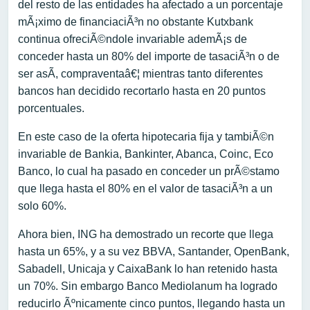
del resto de las entidades ha afectado a un porcentaje
mÃ¡ximo de financiaciÃ³n no obstante Kutxbank
continua ofreciÃ©ndole invariable ademÃ¡s de
conceder hasta un 80% del importe de tasaciÃ³n o de
ser asÃ­, compraventaâ€¦ mientras tanto diferentes
bancos han decidido recortarlo hasta en 20 puntos
porcentuales.
En este caso de la oferta hipotecaria fija y tambiÃ©n
invariable de Bankia, Bankinter, Abanca, Coinc, Eco
Banco, lo cual ha pasado en conceder un prÃ©stamo
que llega hasta el 80% en el valor de tasaciÃ³n a un
solo 60%.
Ahora bien, ING ha demostrado un recorte que llega
hasta un 65%, y a su vez BBVA, Santander, OpenBank,
Sabadell, Unicaja y CaixaBank lo han retenido hasta
un 70%. Sin embargo Banco Mediolanum ha logrado
reducirlo Ãºnicamente cinco puntos, llegando hasta un