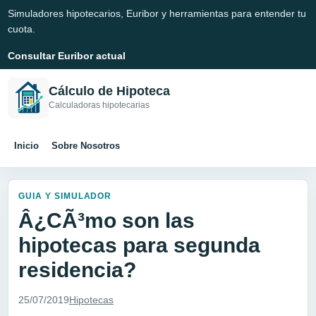
Simuladores hipotecarios, Euribor y herramientas para entender tu
cuota.
Consultar Euribor actual
Cálculo de Hipoteca
Calculadoras hipotecarias
Inicio
Sobre Nosotros
GUIA Y SIMULADOR
Â¿CÃ³mo son las
hipotecas para segunda
residencia?
25/07/2019
Hipotecas