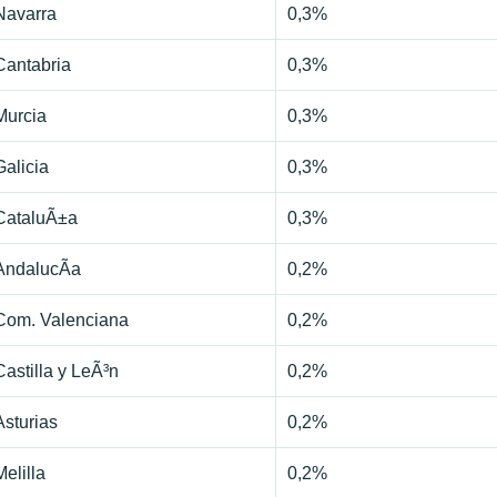
Navarra
0,3%
Cantabria
0,3%
Murcia
0,3%
Galicia
0,3%
CataluÃ±a
0,3%
AndalucÃ­a
0,2%
Com. Valenciana
0,2%
Castilla y LeÃ³n
0,2%
Asturias
0,2%
Melilla
0,2%