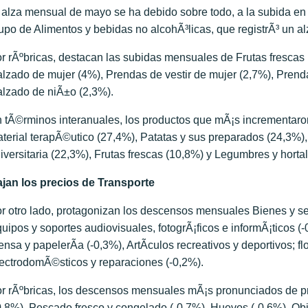
 alza mensual de mayo se ha debido sobre todo, a la subida en 
upo de Alimentos y bebidas no alcohÃ³licas, que registrÃ³ un a
r rÃºbricas, destacan las subidas mensuales de Frutas frescas 
lzado de mujer (4%), Prendas de vestir de mujer (2,7%), Prend
lzado de niÃ±o (2,3%).
 tÃ©rminos interanuales, los productos que mÃ¡s incrementar
terial terapÃ©utico (27,4%), Patatas y sus preparados (24,3%)
iversitaria (22,3%), Frutas frescas (10,8%) y Legumbres y hortal
jan los precios de Transporte
r otro lado, protagonizan los descensos mensuales Bienes y serv
uipos y soportes audiovisuales, fotogrÃ¡ficos e informÃ¡ticos (-
ensa y papelerÃ­a (-0,3%), ArtÃ­culos recreativos y deportivos; fl
ectrodomÃ©sticos y reparaciones (-0,2%).
r rÃºbricas, los descensos mensuales mÃ¡s pronunciados de pr
0,8%), Pescado fresco y congelado (-0,7%), Huevos (-0,6%), Obj