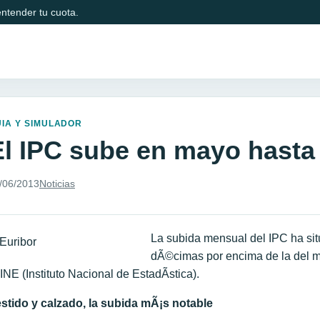
ntender tu cuota.
IA Y SIMULADOR
El IPC sube en mayo hasta 
/06/2013
Noticias
La subida mensual del IPC ha sit
dÃ©cimas por encima de la del me
 INE (Instituto Nacional de EstadÃ­stica).
stido y calzado, la subida mÃ¡s notable