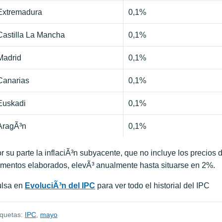
Extremadura
0,1%
Castilla La Mancha
0,1%
Madrid
0,1%
Canarias
0,1%
Euskadi
0,1%
AragÃ³n
0,1%
r su parte la inflaciÃ³n subyacente, que no incluye los precios 
imentos elaborados, elevÃ³ anualmente hasta situarse en 2%.
lsa en
EvoluciÃ³n del IPC
para ver todo el historial del IPC
iquetas:
IPC
,
mayo