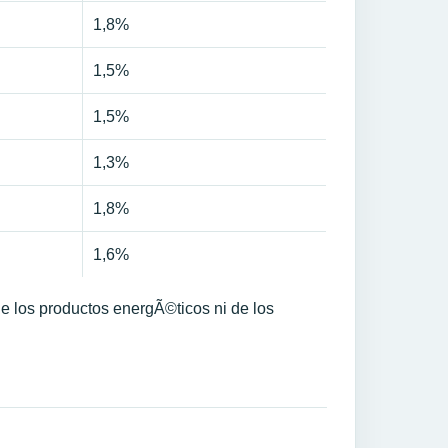
1,8%
1,5%
1,5%
1,3%
1,8%
1,6%
de los productos energÃ©ticos ni de los