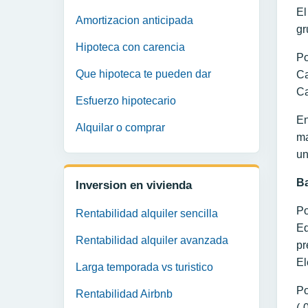
El
Amortizacion anticipada
gr
Hipoteca con carencia
Po
Que hipoteca te pueden dar
Ca
Ca
Esfuerzo hipotecario
En
Alquilar o comprar
ma
un
Ba
Inversion en vivienda
Po
Rentabilidad alquiler sencilla
Eq
Rentabilidad alquiler avanzada
pr
El
Larga temporada vs turistico
Po
Rentabilidad Airbnb
(-