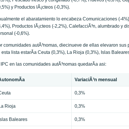
0,5%) y Productos lÃ¡cteos (-0,3%).
ualmente el abaratamiento lo encabeza Comunicaciones (-4%), 
3,4%), Productos lÃ¡cteos (-2,2%), CalefacciÃ³n, alumbrado y di
rsonal (-0,6%).
r comunidades autÃ³nomas, diecinueve de ellas elevaron sus pr
 esta lista estarÃ­a Ceuta (0,3%), La Rioja (0,3%), Islas Baleare
 IPC en las comunidades autÃ³nomas quedarÃ­a asi:
AutonomÃ­a
VariaciÃ³n mensual
Ceuta
0,3%
La Rioja
0,3%
Islas Baleares
0,3%