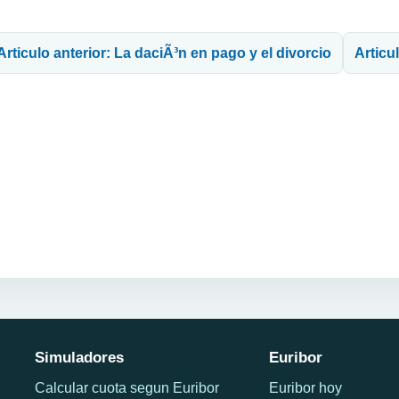
avegación de entradas
Articulo anterior: La daciÃ³n en pago y el divorcio
Articu
Simuladores
Euribor
Calcular cuota segun Euribor
Euribor hoy