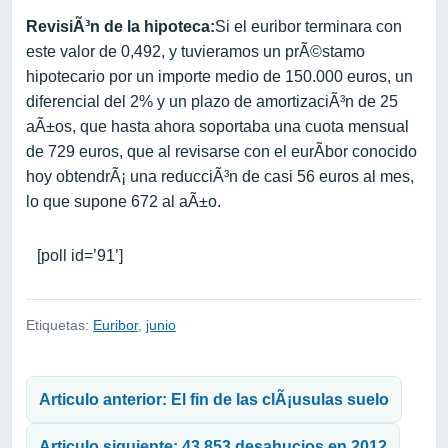
RevisiÃ³n de la hipoteca:
Si el euribor terminara con
este valor de 0,492, y tuvieramos un prÃ©stamo
hipotecario por un importe medio de 150.000 euros, un
diferencial del 2% y un plazo de amortizaciÃ³n de 25
aÃ±os, que hasta ahora soportaba una cuota mensual
de 729 euros, que al revisarse con el eurÃ­bor conocido
hoy obtendrÃ¡ una reducciÃ³n de casi 56 euros al mes,
lo que supone 672 al aÃ±o.
[poll id=’91’]
Etiquetas:
Euribor
,
junio
Navegación de entradas
Articulo anterior: El fin de las clÃ¡usulas suelo
Articulo siguiente: 43.853 desahucios en 2012