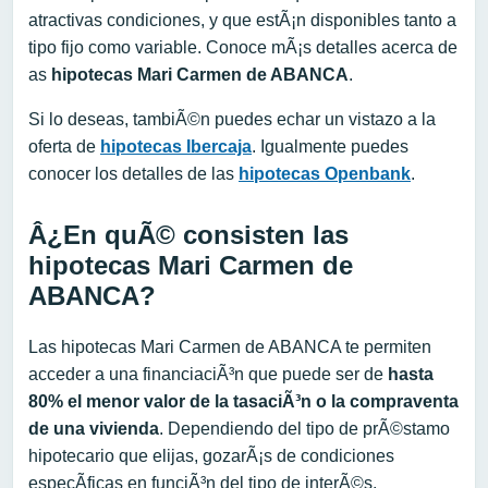
atractivas condiciones, y que estÃ¡n disponibles tanto a
tipo fijo como variable. Conoce mÃ¡s detalles acerca de
as
hipotecas Mari Carmen de ABANCA
.
Si lo deseas, tambiÃ©n puedes echar un vistazo a la
oferta de
hipotecas Ibercaja
. Igualmente puedes
conocer los detalles de las
hipotecas Openbank
.
Â¿En quÃ© consisten las
hipotecas Mari Carmen de
ABANCA?
Las hipotecas Mari Carmen de ABANCA te permiten
acceder a una financiaciÃ³n que puede ser de
hasta
80% el
menor valor de la tasaciÃ³n o la compraventa
de una vivienda
. Dependiendo del tipo de prÃ©stamo
hipotecario que elijas, gozarÃ¡s de condiciones
especÃ­ficas en funciÃ³n del tipo de interÃ©s.